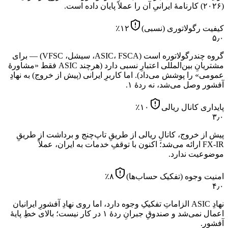
(۲۰۲۶) کارنامهٔ ایرانیِ آن را عملاً پایان داده است.
کیفیت رگولاتوری (نسبی)
۱۲
٪
۵٫۰
گروه چندرگولاتوره است (ASIC، FSCA، سیشل، VFSC) — برای
مشتریانِ بین‌المللی اعتبارِ نسبی دارد (هرچند ASIC فقط «مشاورهٔ
عمومی» را پوشش می‌داد). اما کاربرِ ایرانی (پیش از خروج) به نهادِ
آفشور وصل می‌شد، نه ردهٔ ۱.
پایداری کانال ریالی
۱۰
٪
۳٫۰
پیش از خروج، کانالِ ریالی از طریقِ تاپ‌چنج و برداشت از طریقِ
FX-IR ارائه می‌شد؛ اکنون با توقفِ خدمات به ایران، عملاً
موضوعیت ندارد.
امنیت وجوه (تفکیک حساب‌ها)
۸
٪
۴٫۰
نهادِ ASIC الزاماتِ تفکیکِ وجوه دارد، اما روی نهادِ آفشورِ ایرانیان
اعمال نمی‌شد و صندوقِ جبرانِ ردهٔ ۱ در کار نیست؛ بالای خطِ پایهٔ
آفشور.