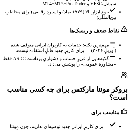
سیشل/VFSC و MT4+MT5+Pro Trader.
تنوعِ ابزارِ بالا (۷۷۹+ نماد) و اسپردِ رقابتی (برای مخاطبِ
بین‌المللی).
نقاط ضعف و ریسک‌ها
مهم‌ترین نکته: خدمات به کاربرانِ ایرانی متوقف شده
(آوریلِ ۲۰۲۶) — برای کاربرِ جدید قابلِ استفاده نیست.
گلایه‌هایی از فریزِ حساب و دشواریِ برداشت؛ ASIC فقط
«مشاورهٔ عمومی» را پوشش می‌داد.
بروکر مونتا مارکتس برای چه کسی مناسب
است؟
مناسب برای
— برای کاربرِ ایرانیِ جدید توصیه‌ای نداریم، چون مونتا