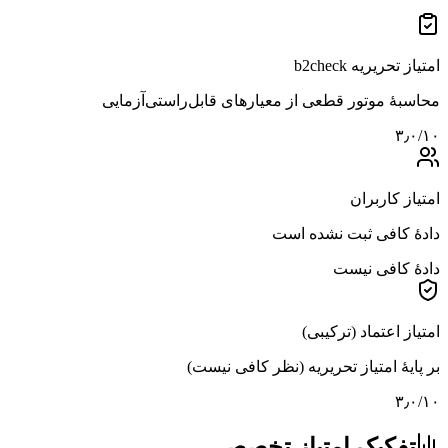
امتیاز تحریریه b2check
محاسبهٔ موتور قطعی از معیارهای قابل‌راستی‌آزمایی
۳٫۰
/۱۰
امتیاز کاربران
دادهٔ کافی ثبت نشده است
دادهٔ کافی نیست
امتیاز اعتماد (ترکیبی)
بر پایهٔ امتیاز تحریریه (نظر کافی نیست)
۳٫۰
/۱۰
تفکیک امتیاز تخصصی