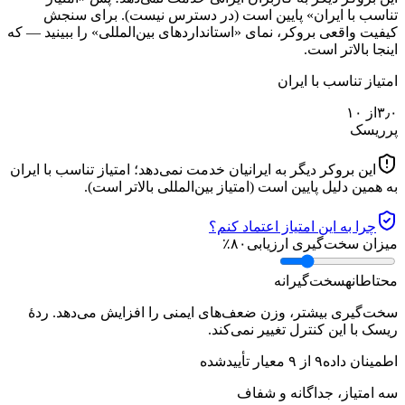
تناسب با ایران» پایین است (در دسترس نیست). برای سنجش
کیفیت واقعی بروکر، نمای «استانداردهای بین‌المللی» را ببینید — که
اینجا بالاتر است.
امتیاز تناسب با ایران
۳٫۰
از ۱۰
پرریسک
این بروکر دیگر به ایرانیان خدمت نمی‌دهد؛ امتیاز تناسب با ایران
به همین دلیل پایین است (امتیاز بین‌المللی بالاتر است).
چرا به این امتیاز اعتماد کنم؟
میزان سخت‌گیری ارزیابی
۸۰
٪
محتاطانه
سخت‌گیرانه
سخت‌گیری بیشتر، وزن ضعف‌های ایمنی را افزایش می‌دهد. ردهٔ
ریسک با این کنترل تغییر نمی‌کند.
اطمینان داده
۹
از
۹
معیار تأییدشده
سه امتیاز، جداگانه و شفاف