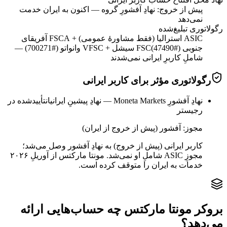
پیش از خروج: نهادِ آفشورِ گروه — اکنون به ایران خدمت
نمی‌دهد
رگولاتوری تبلیغ‌شده
ASIC استرالیا (فقط مشاورهٔ عمومی) + FSCA آفریقای
جنوبی (#47490)
FSC سیشل + VFSC وانواتو (#700271) —
شاملِ کاربرِ ایرانی نمی‌شدند
رگولاتوری مؤثر برای کاربر ایرانی
نهادِ آفشورِ Moneta Markets — نهادِ پیشینِ ایرانیان
تأییدشده در
رجیستر
مجوز:
آفشور (پیش از خروج از ایران)
کاربر ایرانی (پیش از خروج) به نهادِ آفشور وصل می‌شد؛
مجوزِ ASIC شاملِ او نمی‌شد. مونتا مارکتس از آوریلِ ۲۰۲۶
خدمات به ایران را متوقف کرده است.
بروکر مونتا مارکتس چه حساب‌هایی ارائه
می‌دهد؟