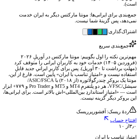
است).
جمع‌بندی برای ایرانی‌ها: مونتا مارکتس دیگر به ایران خدمت
نمی‌دهد، پس گزینهٔ شما نیست.
اشتراک‌گذاری:
جمع‌بندی سریع
مهم‌ترین نکته را اول بگوییم: مونتا مارکتس در آوریلِ ۲۰۲۶
(فروردین ۱۴۰۵) خدمات خود به کاربرانِ ایرانی را متوقف کرد
(مهلتِ برداشت تا ۳۰ آوریل). پس برای کاربرِ ایرانیِ جدید قابلِ
استفاده نیست و «امتیازِ تناسب با ایران» پایین است. فارغ از این،
مونتا یک بروکرِ چندرگولاتوره (از ۲۰۱۸) با ASIC/FSCA/
سیشل/VFSC، هر دو پلتفرمِ MT4 و MT5 و Pro Trader و ۷۷۹+ ابزار
است — «امتیازِ استانداردِ بین‌المللی»اش بالاتر است. برای ایرانی‌ها،
این بروکر دیگر گزینه نیست.
ردهٔ ریسک: آفشور
پرریسک
افتتاح حساب
۳٫۰
از ۱۰
امتیاز تناسب با ایران