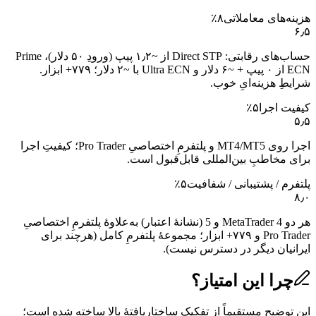
هزینه‌های معاملاتی
۸
٪
۶٫۵
حساب‌های رقابتی: Direct STP از ~۱٫۲ پیپ (ورودِ ۵۰ دلار)، Prime
ECN از ۰ پیپ + ~۶ دلار و Ultra ECN با ~۲ دلار؛ ۷۷۹+ ابزار.
شرایطِ هزینه‌ایِ خوب.
کیفیت اجرا
۵
٪
۵٫۵
اجرا روی MT4/MT5 و پلتفرمِ اختصاصیِ Pro Trader؛ کیفیتِ اجرا
برای مخاطبِ بین‌المللی قابل‌قبول است.
پلتفرم / پشتیبانی / شفافیت
۵
٪
۸٫۰
هر دو MetaTrader 4 و 5 (نشانهٔ اعتبار) به‌علاوهٔ پلتفرمِ اختصاصیِ
Pro Trader و ۷۷۹+ ابزار؛ مجموعهٔ پلتفرمِ کامل (هرچند برای
ایرانیان دیگر در دسترس نیست).
چرا این امتیاز؟
این توضیح مستقیماً از تفکیک ساختاریافتهٔ بالا ساخته شده است؛