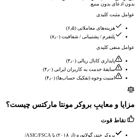
بدون ادعای بدون منبع.
عوامل مثبت کلیدی
هزینه‌های معاملاتی
(
۶٫۵
)
پلتفرم / پشتیبانی / شفافیت
(
۸٫۰
)
عوامل منفی کلیدی
پایداری کانال ریالی
(
۳٫۰
)
سابقهٔ خدمت به کاربران ایرانی
(
۴٫۰
)
امنیت وجوه (تفکیک حساب‌ها)
(
۴٫۰
)
مزایا و معایبِ بروکر مونتا مارکتس چیست؟
نقاط قوت
بروکرِ چندرگولاتوره (از ۲۰۱۸) با ASIC/FSCA/