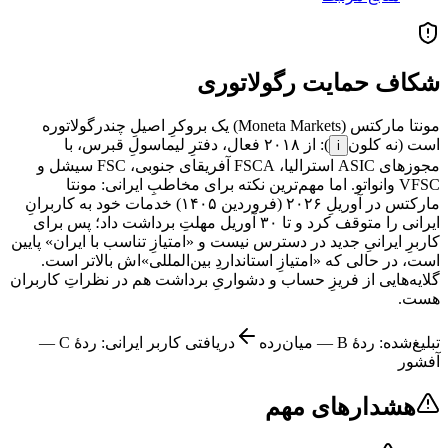
شکاف حمایت رگولاتوری
مونتا مارکتس (Moneta Markets) یک بروکرِ اصیلِ چندرگولاتوره
است (نه
کلون
): از ۲۰۱۸ فعال، دفترِ لیماسولِ قبرس، با
i
مجوزهای ASIC استرالیا، FSCA آفریقای جنوبی، FSC سیشل و
VFSC وانواتو. اما مهم‌ترین نکته برای مخاطبِ ایرانی: مونتا
مارکتس در آوریلِ ۲۰۲۶ (فروردین ۱۴۰۵) خدمات خود به کاربرانِ
ایرانی را متوقف کرد و تا ۳۰ آوریل مهلتِ برداشت داد؛ پس برای
کاربرِ ایرانیِ جدید در دسترس نیست و «امتیازِ تناسب با ایران» پایین
است، در حالی که «امتیازِ استانداردِ بین‌المللی»اش بالاتر است.
گلایه‌هایی از فریزِ حساب و دشواریِ برداشت هم در نظراتِ کاربران
هست.
تبلیغ‌شده: ردهٔ
B
—
میان‌رده
دریافتی کاربر ایرانی: ردهٔ
C
—
آفشور
هشدارهای مهم