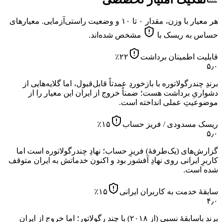
هر معیار با وزن، مقدار ۰ تا ۱۰ و وضعیت راستی‌آزمایی. معیارهای
حساس به ریسک با
مشخص شده‌اند.
قابلیت اطمینان برداشت
۲۲
٪
۵٫۰
برندِ چندرگولاتوره با بازخوردِ عمدتاً قابل‌قبول، اما گلایه‌هایی از
دشواریِ برداشت هست؛ ضمناً خروج از ایران این معیار را از
موضوعیتِ عملی انداخته است.
ریسک مسدودی / فریز حساب
۱۵
٪
۵٫۰
گزارش‌های (یک‌طرفهٔ) فریزِ حساب؛ نهادِ چندرگولاتوره است اما
کاربرِ ایرانی روی نهادِ آفشور بود و اکنون خدماتش به ایران متوقف
شده است.
سابقهٔ خدمت به کاربران ایرانی
۱۵
٪
۴٫۰
برندِ باسابقهٔ نسبی (از ۲۰۱۸) با چند رگولاتور؛ اما خروج از ایران