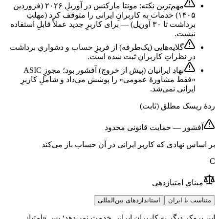
مهم‌ترین نکته: مونتا مارکتس در آوریلِ ۲۰۲۶ (فروردین
۱۴۰۵) خدمات به کاربرانِ ایرانی را متوقف کرد (مهلتِ
برداشت تا ۳۰ آوریل) — برای کاربرِ جدید عملاً قابلِ استفاده
نیست.
گلایه‌هایی (یک‌طرفه) از فریزِ حساب و دشواریِ برداشت
در نظراتِ کاربران ثبت شده است.
نهادِ ایرانیان (پیش از خروج) آفشور بود؛ مجوزِ ASIC
«فقط مشاورهٔ عمومی» را پوشش می‌داد و شاملِ کاربرِ
ایرانی نمی‌شد.
ردهٔ ریسک مطلق (ثابت)
آفشور — حمایت قانونی محدود
بر اساس نهادی که کاربر ایرانی در آن حساب باز می‌کند
C
مبنای امتیازدهی
متناسب با ایران
استانداردهای بین‌المللی
این بروکر دیگر به کاربران ایرانی خدمت نمی‌دهد؛ پس «امتیاز