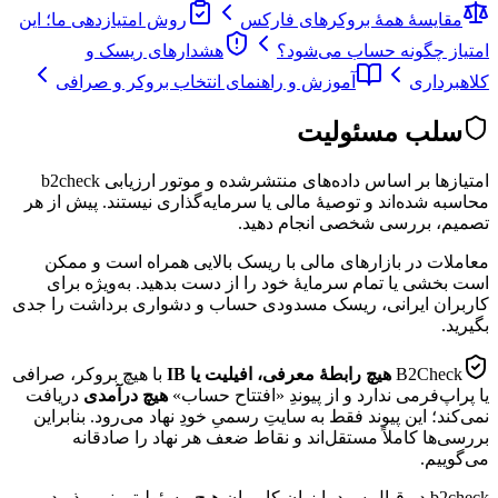
مقایسهٔ همهٔ بروکرهای فارکس
روش امتیازدهی ما؛ این
امتیاز چگونه حساب می‌شود؟
هشدارهای ریسک و
کلاهبرداری
آموزش و راهنمای انتخاب بروکر و صرافی
سلب مسئولیت
امتیازها بر اساس داده‌های منتشرشده و موتور ارزیابی b2check
محاسبه شده‌اند و توصیهٔ مالی یا سرمایه‌گذاری نیستند. پیش از هر
تصمیم، بررسی شخصی انجام دهید.
معاملات در بازارهای مالی با ریسک بالایی همراه است و ممکن
است بخشی یا تمام سرمایهٔ خود را از دست بدهید. به‌ویژه برای
کاربران ایرانی، ریسک مسدودی حساب و دشواری برداشت را جدی
بگیرید.
B2Check
هیچ رابطهٔ معرفی، افیلیت یا IB
با هیچ بروکر، صرافی
یا پراپ‌فرمی ندارد و از پیوندِ «افتتاح حساب»
هیچ درآمدی
دریافت
نمی‌کند؛ این پیوند فقط به سایتِ رسمیِ خودِ نهاد می‌رود. بنابراین
بررسی‌ها کاملاً مستقل‌اند و نقاط ضعف هر نهاد را صادقانه
می‌گوییم.
b2check در قبال سود یا زیان کاربران هیچ مسئولیتی نمی‌پذیرد.