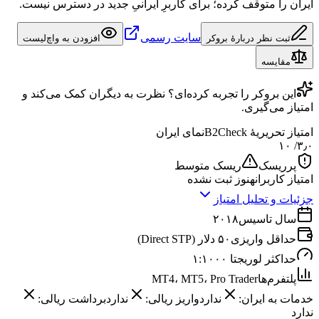
ایران را متوقف کرده؛ برای کاربرِ ایرانیِ جدید در دسترس نیست.
سایت رسمی
ثبت نظر دربارهٔ بروکر
افزودن به واچ‌لیست
مقایسه
این
بروکر
را تجربه کرده‌ای؟ نظرت به دیگران کمک می‌کند و
امتیاز می‌گیری.
امتیاز تحریریهٔ B2Check
نمای ایران
/ ۱۰
۳٫۰
پرریسک
ریسک متوسط
امتیاز کاربران
هنوز ثبت نشده
جزئیات و تحلیل امتیاز
سال تاسیس
۲۰۱۸
حداقل واریزی
۵۰ دلار (Direct STP)
حداکثر لوریج
تا ۱:۱۰۰۰
پلتفرم‌ها
MT4، MT5، Pro Trader
خدمات به ایران:
ندارد
واریز ریالی:
ندارد
برداشت ریالی:
ندارد