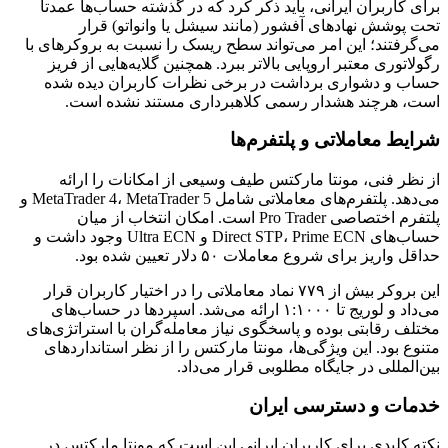
برای کاربران ایرانی، باید ذکر کرد که در گذشته حساب‌ها عمدتاً
تحت پوشش نهادهای آفشور (مانند سیشل یا وانواتو) قرار
می‌گرفتند؛ این امر می‌تواند سطح ریسک را نسبت به بروکرهای با
رگولاتوری معتبر اروپایی بالاتر ببرد. همچنین گلایه‌هایی از فریز
حساب و دشواری برداشت در برخی نظرات کاربران دیده شده
است، هرچند هشدار رسمی کلاهبرداری مستند نشده است.
شرایط معاملاتی و پلتفرم‌ها
از نظر فنی، مونتا مارکتس طیف وسیعی از امکانات را ارائه
می‌دهد. پلتفرم‌های معاملاتی شامل MetaTrader 4، MetaTrader 5 و
پلتفرم اختصاصی Pro Trader است. امکان انتخاب از میان
حساب‌های Direct STP، Prime ECN و Ultra ECN وجود داشت و
حداقل واریز برای شروع معاملات ۵۰ دلار تعیین شده بود.
این بروکر بیش از ۷۷۹ نماد معاملاتی را در اختیار کاربران قرار
می‌داد و لوریج تا ۱:۱۰۰۰ ارائه می‌شد. اسپردها در حساب‌های
مختلف رقابتی بوده و پاسخگوی نیاز معامله‌گران با استراتژی‌های
متنوع بود. این ویژگی‌ها، مونتا مارکتس را از نظر استانداردهای
بین‌المللی در جایگاه مطلوبی قرار می‌داد.
خدمات و دسترسی ایران
نکته کلیدی برای کاربران ایرانی این است که مونتا مارکتس در