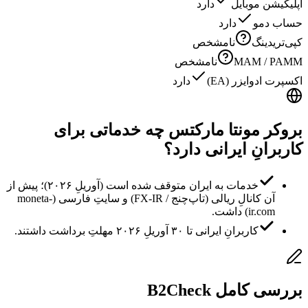
اپلیکیشن موبایل
دارد
حساب دمو
دارد
کپی‌تریدینگ
نامشخص
MAM / PAMM
نامشخص
اکسپرت ادوایزر (EA)
دارد
بروکر مونتا مارکتس چه خدماتی برای
کاربرانِ ایرانی دارد؟
خدمات به ایران متوقف شده است (آوریلِ ۲۰۲۶)؛ پیش از
آن کانالِ ریالی (تاپ‌چنج / FX-IR) و سایتِ فارسی (moneta-
ir.com) داشت.
کاربرانِ ایرانی تا ۳۰ آوریلِ ۲۰۲۶ مهلتِ برداشت داشتند.
بررسی کامل B2Check