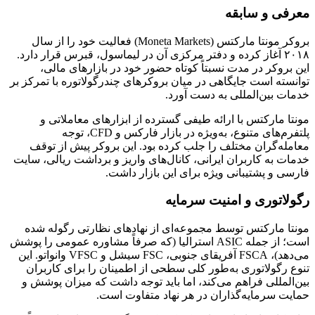
معرفی و سابقه
بروکر مونتا مارکتس (Moneta Markets) فعالیت خود را از سال
۲۰۱۸ آغاز کرده و دفتر مرکزی آن در لیماسول، قبرس قرار دارد.
این بروکر در مدت نسبتاً کوتاه حضور خود در بازارهای مالی،
توانسته است جایگاهی در میان بروکرهای چندرگولاتوره با تمرکز بر
خدمات بین‌المللی به دست آورد.
مونتا مارکتس با ارائه طیفی گسترده از ابزارهای معاملاتی و
پلتفرم‌های متنوع، به‌ویژه در بازار فارکس و CFD، توجه
معامله‌گران مختلف را جلب کرده بود. این بروکر پیش از توقف
خدمات به کاربران ایرانی، کانال‌های واریز و برداشت ریالی، سایت
فارسی و پشتیبانی ویژه برای این بازار داشت.
رگولاتوری و امنیت سرمایه
مونتا مارکتس توسط مجموعه‌ای از نهادهای نظارتی رگوله شده
است؛ از جمله ASIC استرالیا (که صرفاً مشاوره عمومی را پوشش
می‌دهد)، FSCA آفریقای جنوبی، FSC سیشل و VFSC وانواتو. این
تنوع رگولاتوری به‌طور کلی سطحی از اطمینان را برای کاربران
بین‌المللی فراهم می‌کند، اما باید توجه داشت که میزان پوشش و
حمایت سرمایه‌گذاران در هر نهاد متفاوت است.