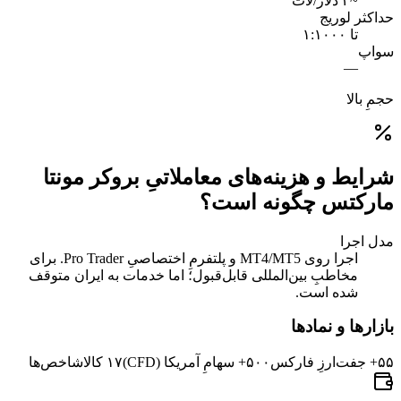
~۲ دلار/لات
حداکثر لوریج
تا ۱:۱۰۰۰
سواپ
—
حجمِ بالا
شرایط و هزینه‌های معاملاتیِ بروکر مونتا
مارکتس چگونه است؟
مدل اجرا
اجرا روی MT4/MT5 و پلتفرمِ اختصاصیِ Pro Trader. برای
مخاطبِ بین‌المللی قابل‌قبول؛ اما خدمات به ایران متوقف
شده است.
بازارها و نمادها
۵۵+ جفت‌ارزِ فارکس
۵۰۰+ سهامِ آمریکا (CFD)
۱۷ کالا
شاخص‌ها