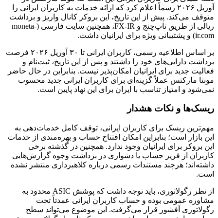
آوریل ۲۰۲۶ رسماً اعلام کرد که ارائه خدمات به کاربران ایرانی را
متوقف می‌کند. پیش از این تاریخ، این بروکر کانال واریز و برداشت
ریالی از طریق تاپ‌چنج و FX-IR، همچنین سایت فارسی (moneta-
ir.com) و پشتیبانی ویژه برای ایرانیان داشت.
بر اساس اطلاعیه رسمی، کاربران ایرانی تا ۳۰ آوریل ۲۰۲۶ فرصت
برداشت دارایی‌های خود را داشتند و پس از این تاریخ، ثبت‌نام و
فعالیت جدید برای ایرانیان امکان‌پذیر نیست. بنابراین در حال حاضر
مونتا مارکتس عملاً گزینه‌ای برای کاربران ایرانی جدید محسوب
نمی‌شود و امتیاز تناسب با ایران برای این نهاد پایین است.
ریسک‌ها و نکات هشدار
مهم‌ترین ریسک برای کاربران ایرانی، توقف کامل خدمات‌دهی به
این بازار است؛ بنابراین امکان افتتاح حساب و بهره‌مندی از خدمات
این بروکر برای ایرانیان وجود ندارد. همچنین در گذشته برخی
کاربران از فریز حساب یا دشواری در برداشت وجوه گزارش‌هایی
داشته‌اند؛ هرچند مستندات رسمی درباره کلاهبرداری منتشر نشده
است.
از نظر رگولاتوری، باید توجه داشت که پوشش ASIC محدود به
مشاوره عمومی بوده و حساب کاربران ایرانی عمدتاً تحت
رگولاتوری آفشور قرار می‌گرفت. این موضوع می‌تواند سطح