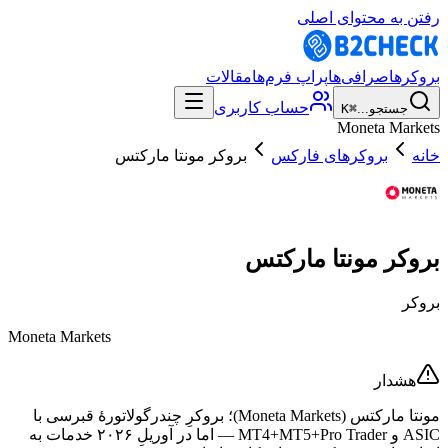
رفتن به محتوای اصلی
بروکرها
صرافی‌ها
پراپ فرم‌ها
مقالات
حساب کاربری
جستجو...
⌘K
Moneta Markets
خانه
بروکرهای فارکس
بروکر مونتا مارکتس
بروکر مونتا مارکتس
بروکر
Moneta Markets
هشدار
مونتا مارکتس (Moneta Markets)؛ بروکرِ چندرگولاتورهٔ قبرسی با
ASIC و MT4+MT5+Pro Trader — اما در آوریلِ ۲۰۲۶ خدمات به