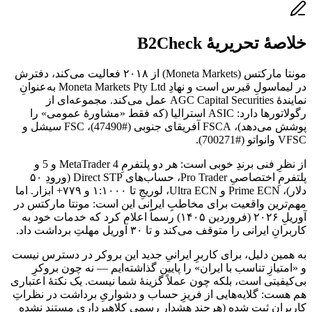
خلاصهٔ تحریریهٔ B2Check
مونتا مارکتس (Moneta Markets) از ۲۰۱۸ فعالیت می‌کند، دفترش
در لیماسولِ قبرس است و نهادِ Moneta Markets Pty Ltd به‌عنوانِ
نمایندهٔ AGC Capital Securities عمل می‌کند. مجموعه‌ای از
رگولاتورها دارد: ASIC استرالیا (که فقط «مشاورهٔ عمومی» را
پوشش می‌دهد)، FSCA آفریقای جنوبی (#47490)، FSC سیشل و
VFSC وانواتو (#700271).
از نظرِ فنی برندِ خوبی است: هر دو پلتفرمِ MetaTrader 4 و 5 و
پلتفرمِ اختصاصیِ Pro Trader، حساب‌های Direct STP (ورودِ ۵۰
دلار)، Prime ECN و Ultra ECN، لوریجِ تا ۱:۱۰۰۰ و ۷۷۹+ ابزار. اما
مهم‌ترین واقعیت برای مخاطبِ ایرانی این است: مونتا مارکتس در
آوریلِ ۲۰۲۶ (فروردین ۱۴۰۵) رسماً اعلام کرد که خدمات خود به
کاربرانِ ایرانی را متوقف می‌کند و تا ۳۰ آوریل مهلتِ برداشت داد.
به همین دلیل، برای کاربرِ ایرانیِ جدید این بروکر در دسترس نیست
و «امتیازِ تناسب با ایران» را پایین گذاشته‌ایم — نه چون بروکرِ
بی‌کیفیتی است، بلکه چون عملاً گزینهٔ شما نیست. یک نکتهٔ اعتباری
هم هست: گلایه‌هایی از فریزِ حساب و دشواریِ برداشت در نظراتِ
کاربران ثبت شده (هرچند هشدارِ رسمیِ کلاهبرداری مستند نشده