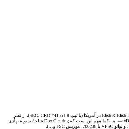
دوو پرایم (Doo Prime) بخشی از گروهِ Doo است و از ۲۰۱۴ فعالیت می‌کند (~۱۱ سال)؛ دفترِ مرکزی‌اش در هنگ‌کنگ است و نهادِ مادرش Elish & Elish Inc در آمریکا (با ثبتِ SEC، CRD #41551-8). از نظرِ
رگولاتوری، گروه چند نهادِ معتبر دارد — FCA بریتانیا برای «Doo Clearing Limited» (#833414) و ASIC استرالیا برای «Doo Financial Australia» — اما نکتهٔ مهم این است که Doo Clearing شاخهٔ تسویهٔ نهادی