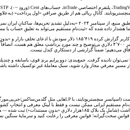
. کانالِ ریالی هم از طریقِ صرافیِ «اول پرداخت» (به‌علاوهٔ کریپتو) دارد و بون
اما برای کاربرِ ایرانی دو ملاحظهٔ جدی هست. اول، مسئلهٔ دسترسی: طبقِ منبع، از سپت
اما هشدار داده شده که «ثبت‌نامِ مستقیم می‌تواند به تعلیقِ حساب یا
دوم، مسئلهٔ اعتباری: خوشه‌ای از شکایت‌های مستند ثبت شده — یک کاربر گزارش
ارفاق می‌دهیم؛ ضمناً گزارشی از دستکاریِ کندل نیست.
نمی‌توان نادیده گرفت. جمع‌بندی: دوو پرایم برندِ قوی، باسابقه و چند
اً از مسیرِ معرفیِ مجاز وارد شوید، سبکِ معاملهٔ غیرِ توکسیک داشته ب
رای کاربرِ ایرانی دو ملاحظهٔ جدی دارد: اول، از سپتامبرِ ۲۰۲۴ ثبت‌نامِ مستقیمِ ایرانی ممکن نیست و فقط
بینجامد؛ دوم، خوشه‌ای از شکایت‌های مستندِ ضبطِ سود/مسدودیِ برداشت (شاملِ یک
ا قوانینِ سخت‌گیرانه؛ قوانینِ معرفی را رعایت کنید و سرمایهٔ سنگین نس