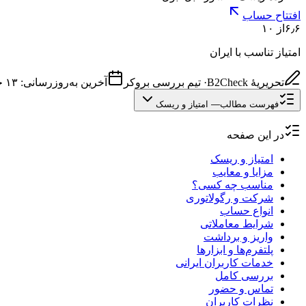
افتتاح حساب
۶٫۶
از ۱۰
امتیاز تناسب با ایران
تحریریهٔ B2Check
·
تیم بررسی بروکر
آخرین به‌روزرسانی:
۱۳ خرداد ۱۴۰۵
فهرست مطالب
—
امتیاز و ریسک
در این صفحه
امتیاز و ریسک
مزایا و معایب
مناسب چه کسی؟
شرکت و رگولاتوری
انواع حساب
شرایط معاملاتی
واریز و برداشت
پلتفرم‌ها و ابزارها
خدمات کاربران ایرانی
بررسی کامل
تماس و حضور
نظرات کاربران