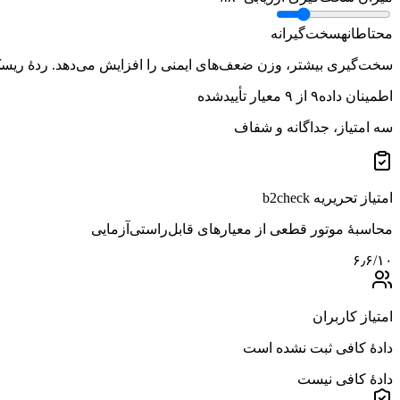
محتاطانه
سخت‌گیرانه
سخت‌گیری بیشتر، وزن ضعف‌های ایمنی را افزایش می‌دهد. ردهٔ ریسک ب
اطمینان داده
۹
از
۹
معیار تأییدشده
سه امتیاز، جداگانه و شفاف
امتیاز تحریریه b2check
محاسبهٔ موتور قطعی از معیارهای قابل‌راستی‌آزمایی
۶٫۶
/۱۰
امتیاز کاربران
دادهٔ کافی ثبت نشده است
دادهٔ کافی نیست