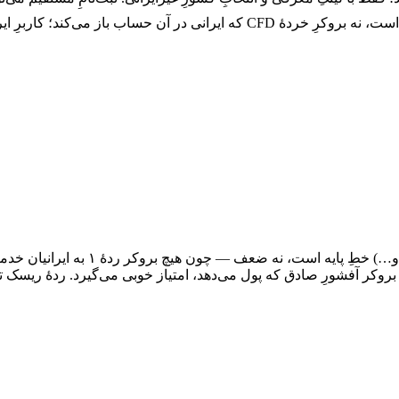
برای ایران، آفشوربودن (ثبت شرکت در 
روکر آفشورِ صادق که پول می‌دهد، امتیاز خوبی می‌گیرد. ردهٔ ریسک تغ