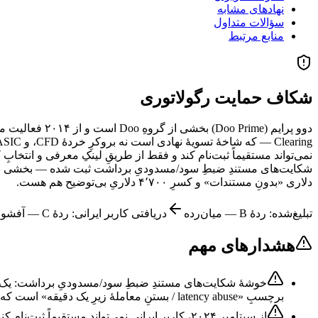
نهادهای مشابه
سؤالات متداول
منابع مرتبط
شکاف حمایت رگولاتوری
دلاری «بدونِ مستندات» و کسرِ ۴٬۷۰۰ دلاریِ بی‌توضیح هم هست.
تبلیغ‌شده: ردهٔ
B
—
میان‌رده
دریافتی کاربر ایرانی: ردهٔ
C
—
آفشور
هشدارهای مهم
برچسبِ «latency abuse / بستنِ معاملهٔ زیرِ یک دقیقه» است که توجیهِ ضدِ توکسیک محسوب می‌شود، اما الگو قابل‌توجه است.
از سپتامبرِ ۲۰۲۴، کاربرِ ایرانی نمی‌تواند مستقیماً ثبت‌نام کند؛ فقط با لینکِ معرفی و انتخابِ کشورِ غیرایرانی. ثبت‌نامِ مستقیم می‌تواند به تعلیقِ حساب یا مسدودیِ برداشت بینجامد — یک ریسکِ نهفته.