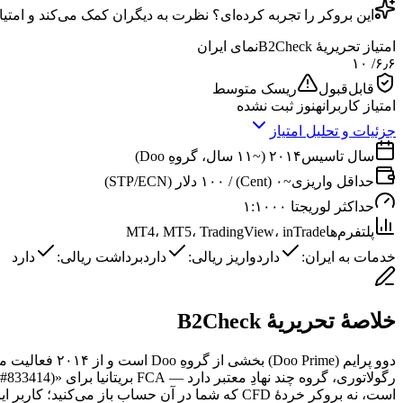
این
بروکر
را تجربه کرده‌ای؟ نظرت به دیگران کمک می‌کند و امتیا
امتیاز تحریریهٔ B2Check
نمای ایران
/ ۱۰
۶٫۶
قابل‌قبول
ریسک متوسط
امتیاز کاربران
هنوز ثبت نشده
جزئیات و تحلیل امتیاز
سال تاسیس
۲۰۱۴ (~۱۱ سال، گروهِ Doo)
حداقل واریزی
~۰ (Cent) / ۱۰۰ دلار (STP/ECN)
حداکثر لوریج
تا ۱:۱۰۰۰
پلتفرم‌ها
MT4، MT5، TradingView، inTrade
خدمات به ایران:
دارد
واریز ریالی:
دارد
برداشت ریالی:
دارد
خلاصهٔ تحریریهٔ B2Check
است، نه بروکرِ خردهٔ CFD که شما در آن حساب باز می‌کنید؛ کاربر ایرانی در عمل به نهادِ آفشورِ گروه وصل می‌شود (سیشل FSA با SD090، وانواتو VFSC با 700238، موریس FSC و…).