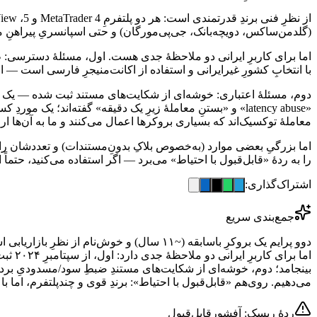
(گلدمن‌ساکس، دویچه‌بانک، جی‌پی‌مورگان) و حتی اسپانسریِ پیراهنِ منچستریونایتد
با انتخابِ کشورِ غیرایرانی و استفاده از اکانت‌منیجرِ فارسی است — 
معاملهٔ توکسیک‌اند که بسیاری بروکرها اعمال می‌کنند و ما به آن‌ها 
اما بزرگیِ بعضی موارد (به‌خصوص بلاکِ بدونِ‌مستندات) و تعددشان را 
را به ردهٔ «قابل‌قبول با احتیاط» می‌برد — اگر استفاده می‌کنید، حتم
اشتراک‌گذاری:
جمع‌بندی سریع
اما ب
می‌دهیم. روی‌هم «قابل‌قبول با احتیاط»: برندِ قوی و چندپلتفرم، اما ب
ردهٔ ریسک: آفشور
قابل‌قبول