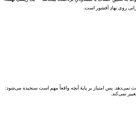
سنت‌لوسیا/کوموروس/SVG و…) خطِ پایه است، نه ضعف — چون هیچ بروکر ردهٔ ۱ به ایرانیان خدمت نمی‌دهد. پس امتیاز بر پایهٔ آنچه واقعاً مهم است سنجیده می‌شود:
ییر نمی‌کند.