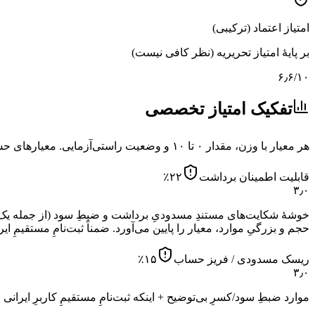
امتیاز اعتماد (ترکیبی)
بر پایهٔ امتیاز تحریریه (نظر کافی نیست)
۶٫۶
/۱۰
تفکیک امتیاز تخصصی
هر معیار با وزن، مقدار ۰ تا ۱۰ و وضعیت راستی‌آزمایی. معیارهای حساس به ریسک با
قابلیت اطمینان برداشت
۲۲
٪
۳٫۰
حجم و بزرگیِ موارد، معیار را پایین می‌آورد. ضمناً ثبت‌نامِ مستقیمِ
ریسک مسدودی / فریز حساب
۱۵
٪
۳٫۰
موارد ضبطِ سود/کسرِ بی‌توضیح + اینکه ثبت‌نامِ مستقیمِ کاربرِ ایران