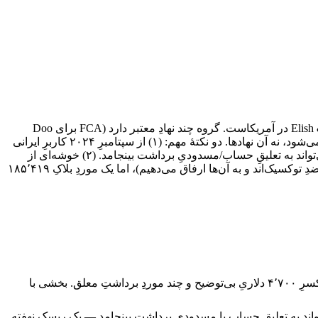
دوو پرایم (Doo Prime) بخشی از گروهِ Doo است و از ۲۰۱۴ فعالیت می‌کند (~۱۱ سال)؛ دفترِ مرکزی‌اش هنگ‌کنگ و نهادِ مادرش Elish & Elish Inc در آمریکاست. گروه چند نهادِ معتبر دارد (FCA برای Doo
Clearing — که شاخهٔ تسویهٔ نهادی است نه بروکرِ خردهٔ CFD، و ASIC)، اما کاربر ایرانی به نهادِ آفشورِ گروه (سیشل/وانواتو/موریس) وصل می‌شود، نه آن نهادها. دو نکتهٔ مهم: (۱) از سپتامبرِ ۲۰۲۴ کاربرِ ایرانی
نمی‌تواند مستقیماً ثبت‌نام کند و فقط از طریقِ لینکِ معرفی و انتخابِ کشورِ غیرایرانی + اکانت‌منیجرِ فارسی کار می‌کند؛ ثبت‌نامِ مستقیم می‌تواند به تعلیقِ حساب/مسدودیِ برداشت بینجامد. (۲) خوشه‌ای از
شکایت‌های مستندِ ضبطِ سود/مسدودیِ برداشت ثبت شده — بخشی با توجیهِ «latency abuse» و «بستنِ معاملهٔ زیرِ یک دقیقه» (که توجیهاتِ ضدِ توکسیک‌اند و به آن‌ها ارفاق می‌دهیم)، اما یک موردِ بلاکِ ۱۸۵٬۴۱۹
خوشهٔ شکایت‌های مستندِ ضبطِ سود/مسدودیِ برداشت: یک موردِ بلاکِ ۱۸۵٬۴۱۹ دلاری (با ادعای تخلف، «بدونِ ارائهٔ مستندات»)، کسرِ ۴٬۷۰۰ دلاریِ بی‌توضیح و چند موردِ برداشتِ معلق. بخشی با