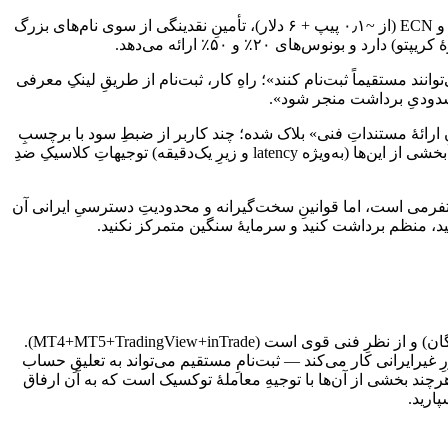
از نظرِ فنی برندِ قدرتمندی است: هر دو پلتفرمِ MetaTrader 4 و 5، TradingView، پلتفرمِ اختصاصیِ inTrade، حساب‌های Cent (ورودِ ~۰)، STP و ECN (از ~۰٫۱ پیپ + ۶ دلار)، تأمینِ نقدینگی از سوی نام‌های بزرگ
وس‌های ۲۰٪ و ۵۰٪ ارائه می‌دهد.
امبرِ ۲۰۲۴ «به‌دلیلِ تشدیدِ تحریم‌ها، ساکنانِ ایران نمی‌توانند مستقیماً ثبت‌نام کنند»؛ راهِ کار، ثبت‌نام از طریقِ لینکِ معرفی
 مسدودیِ برداشت منجر شود».
 کرده ۱۸۵٬۴۱۹ دلار سودش با ادعای تخلفِ بازار و «بدونِ ارائهٔ مستنداتِ فنی» بلاک شده؛ چند کاربر از ضبطِ سود با برچسبِ
«latency abuse» و «بستنِ معاملهٔ زیرِ یک دقیقه» گفته‌اند؛ یک موردِ کسرِ ۴٬۷۰۰ دلاریِ بی‌توضیح و چند موردِ برداشتِ معلق هم هست. انصافاً بخشی از این‌ها (به‌ویژه latency و زیرِ یک‌دقیقه) توجیهاتِ کلاسیکِ ضدِ
پلتفرمی است، اما قوانینِ سخت‌گیرانه و محدودیتِ دسترسیِ ایرانی آن
اشید، منظم برداشت کنید و سرمایهٔ سنگین متمرکز نکنید.
دوو پرایم یک بروکرِ باسابقه (~۱۱ سال) و خوش‌نام از نظرِ بازاریابی است (اسپانسرِ منچستریونایتد، با LPهایی مثلِ گلدمن‌ساکس/جی‌پی‌مورگان) و از نظرِ فنی قوی است (MT4+MT5+TradingView+inTrade).
 با لینکِ معرفی و انتخابِ کشورِ غیرایرانی کار می‌کند — ثبت‌نامِ مستقیم می‌تواند به تعلیقِ حساب
 بلاکِ ۱۸۵هزار دلاریِ «بدونِ مستندات») ثبت شده — هرچند بخشی از آن‌ها با توجیهِ معاملهٔ توکسیک است که به آن ارفاق
پارید.