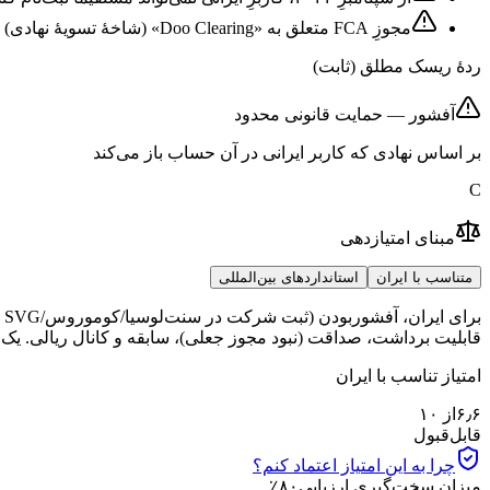
مجوزِ FCA متعلق به «Doo Clearing» (شاخهٔ تسویهٔ نهادی) است، نه بروکرِ خردهٔ CFD که ایرانی در آن حساب باز می‌کند؛ کاربرِ ایرانی روی نهادِ آفشور است.
ردهٔ ریسک مطلق (ثابت)
آفشور — حمایت قانونی محدود
بر اساس نهادی که کاربر ایرانی در آن حساب باز می‌کند
C
مبنای امتیازدهی
متناسب با ایران
استانداردهای بین‌المللی
قابلیت برداشت، صداقت (نبود مجوز جعلی)، سابقه و کانال ریالی. یک ب
امتیاز تناسب با ایران
۶٫۶
از ۱۰
قابل‌قبول
چرا به این امتیاز اعتماد کنم؟
میزان سخت‌گیری ارزیابی
۸۰
٪