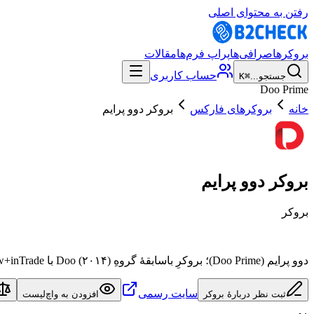
رفتن به محتوای اصلی
بروکرها
صرافی‌ها
پراپ فرم‌ها
مقالات
حساب کاربری
جستجو...
⌘K
Doo Prime
خانه
بروکرهای فارکس
بروکر دوو پرایم
بروکر دوو پرایم
بروکر
دوو پرایم (Doo Prime)؛ بروکرِ باسابقهٔ گروهِ Doo (۲۰۱۴) با MT4+MT5+TradingView+inTrade و LPهای بزرگ — اما با خوشهٔ شکایتِ ضبطِ سود و محدودیتِ ثبت‌نامِ مستقیمِ ایرانی؛ با احتیاط.
سایت رسمی
ثبت نظر دربارهٔ بروکر
افزودن به واچ‌لیست