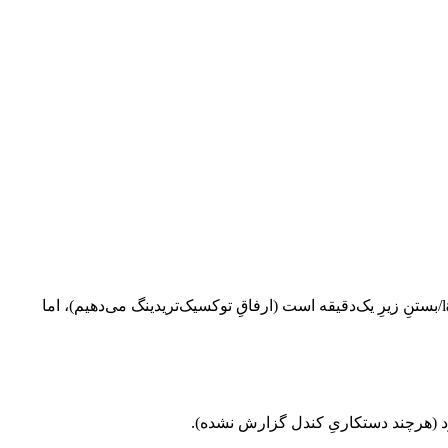
خوشهٔ شکایت‌های مستندِ مسدودیِ برداشت و ضبطِ سود (از جمله یک بلاکِ ۱۸۵٬۴۱۹ دلاریِ «بدونِ مستندات»)؛ بخشی با توجیهِ latency-abuse/بستنِ زیرِ یک‌دقیقه است (ارفاقِ توکسیک‌تریدینگ می‌دهیم)، اما
‌برد (هرچند دستکاریِ کندل گزارش نشده).