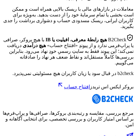
معاملات در بازارهای مالی با ریسک بالایی همراه است و ممکن
است بخشی یا تمام سرمایهٔ خود را از دست بدهید. به‌ویژه برای
کاربران ایرانی، ریسک مسدودی حساب و دشواری برداشت را جدی
بگیرید.
B2Check
هیچ رابطهٔ معرفی، افیلیت یا IB
با هیچ بروکر، صرافی
یا پراپ‌فرمی ندارد و از پیوندِ «افتتاح حساب»
هیچ درآمدی
دریافت
نمی‌کند؛ این پیوند فقط به سایتِ رسمیِ خودِ نهاد می‌رود. بنابراین
بررسی‌ها کاملاً مستقل‌اند و نقاط ضعف هر نهاد را صادقانه
می‌گوییم.
b2check در قبال سود یا زیان کاربران هیچ مسئولیتی نمی‌پذیرد.
بروکر ایکس اس تریدز
افتتاح حساب
مرجع بررسی، مقایسه و رتبه‌بندی بروکرها، صرافی‌ها و پراپ‌فرم‌ها
بر اساس امتیاز کاربران و بررسی تخصصی، برای انتخابی آگاهانه و
امن.