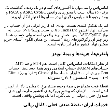
ایکس‌اس را نمی‌توان با آفشورهای گمنام در یک ردیف گذاشت. یک
برندِ ~۱۵ساله است با مجوزهای واقعیِ ASIC، CySEC و FSCA و
بیمهٔ وجوهِ تا ۵ میلیون دلاریِ لویدز — این‌ها اعتبارِ انکارناپذیرند.
اما یک تفکیکِ کلیدی هست: نهادی که کاربر ایرانی در آن حساب باز
می‌کند، نهادِ آفشورِ XS Trades Ltd در سنت‌لوسیا/SVG است، نه
نهادِ ASIC/CySEC. پس اعتبارِ برند واقعی است، ولی حسابِ شما
زیرِ چترِ آن رگولاتورهای ردهٔ ۱ نیست. این همان الگوی آشنای «برندِ
معتبر، نهادِ آفشور برای ایرانیان» است.
پلتفرم‌ها، هزینه‌ها و بیمهٔ لویدز
از نظرِ امکانات، ایکس‌اس کامل است: هم MT4 و هم MT5،
حساب‌های PAMM، حسابِ اسلامی روی همهٔ حساب‌ها، حساب
Cent و بیش از ۷۰۰ ابزار. حساب‌ها از Classic (~۱٫۶ پیپ) تا Elite
(~۰٫۱ پیپ + کمیسیونِ ۶ دلار) متنوع‌اند.
نقطهٔ قوتِ متمایزش، بیمهٔ وجوهِ مشتری تا ۵ میلیون دلار از لویدزِ
لندن است — لایه‌ای که بیشترِ بروکرهای آفشور ندارند. این جای
صندوقِ جبرانِ دولتی را نمی‌گیرد، اما یک پوششِ واقعی است.
خدماتِ ایران: نقطهٔ ضعفِ فعلی، کانالِ ریالی