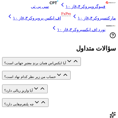
فیبوگروپ
بروکر
۸٫۴
از ۱۰
سی پی تی
مارکتس
بروکر
۸٫۴
از ۱۰
اف ایکس پرو
بروکر
۸٫۳
از ۱۰
نورد اف ایکس
بروکر
۸٫۳
از ۱۰
سؤالات متداول
آیا ایکس‌اس همان برندِ معتبرِ جهانی است؟
حساب من زیر نظر کدام نهاد است؟
آیا واریزِ ریالی دارد؟
چه پلتفرم‌هایی دارد؟