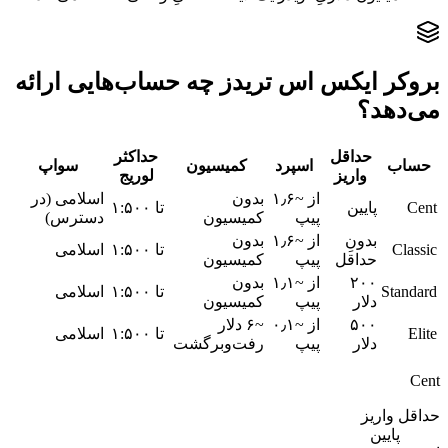
بروکر ایکس اس تریدز چه حساب‌هایی ارائه
می‌دهد؟
حداقل
حداکثر
حساب
اسپرد
کمیسیون
سواپ
واریز
لوریج
از ~۱٫۶
بدون
اسلامی (در
Cent
پایین
تا ۱:۵۰۰
پیپ
کمیسیون
دسترس)
بدونِ
از ~۱٫۶
بدون
Classic
تا ۱:۵۰۰
اسلامی
حداقل
پیپ
کمیسیون
۲۰۰
از ~۱٫۱
بدون
Standard
تا ۱:۵۰۰
اسلامی
دلار
پیپ
کمیسیون
۵۰۰
از ~۰٫۱
~۶ دلار
Elite
تا ۱:۵۰۰
اسلامی
دلار
پیپ
رفت‌وبرگشت
Cent
حداقل واریز
پایین