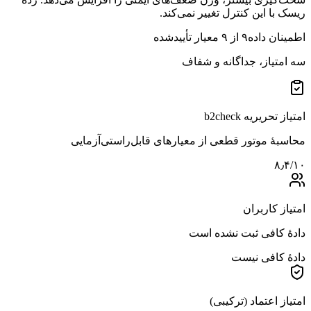
ریسک با این کنترل تغییر نمی‌کند.
اطمینان داده
۹
از
۹
معیار تأییدشده
سه امتیاز، جداگانه و شفاف
امتیاز تحریریه b2check
محاسبهٔ موتور قطعی از معیارهای قابل‌راستی‌آزمایی
۸٫۴
/۱۰
امتیاز کاربران
دادهٔ کافی ثبت نشده است
دادهٔ کافی نیست
امتیاز اعتماد (ترکیبی)