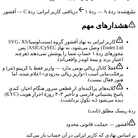
تبلیغ‌شده: ردهٔ
A
—
ردهٔ ۱
دریافتی کاربر ایرانی: ردهٔ
C
—
آفشور
هشدارهای مهم
کاربر ایرانی به نهادِ آفشورِ گروه (سنت‌لوسیا/SVG، XS
Trades Ltd) وصل می‌شود، نه نهادِ ASIC/CySEC؛ پس
مجوزهای ردهٔ ۱ حسابِ شما را پوشش نمی‌دهند (هرچند
اعتبارِ برند و بیمهٔ لویدز واقعی‌اند).
فعلاً کانالِ ریالیِ بومی ندارد — واریز فقط با کریپتو (تتر) و
پرفکت‌مانی است («واریزِ ریالی به‌زودی» اعلام شده، اما
هنوز فعال نیست).
گلایه‌های پراکنده‌ای از قطعیِ سرور هنگامِ اخبار، کندیِ
پاسخِ پشتیبانیِ فارسی و تأخیرِ ۳–۴ روزهٔ احرازِ هویت (KYC)
دیده می‌شود (نه نکولِ برداشت).
ردهٔ ریسک مطلق (ثابت)
آفشور — حمایت قانونی محدود
بر اساس نهادی که کاربر ایرانی در آن حساب باز می‌کند