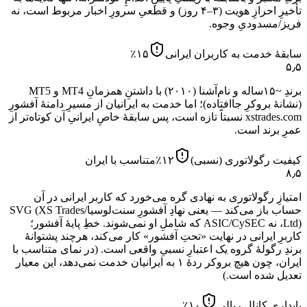
تأخیرِ احرازِ هویت (۳–۴ روز) و قطعیِ سرورِ اخبار مربوط است، نه
فریز/مسدودیِ وجوه.
سابقهٔ خدمت به کاربران ایرانی
۱۵
٪
۵٫۵
برندِ ~۱۵ساله و نام‌آشنا (۲۰۱۰) با داشتنِ همزمانِ MT4 و MT5
(نشانهٔ بروکرِ جاافتاده)؛ اما خدمت به ایرانیان از مسیرِ دامنهٔ آفشورِ
xstrades.com نسبتاً تازه است، پس سابقهٔ خاصِ ایرانیِ آن کوتاه‌تر از
عمرِ برند است.
کیفیت رگولاتوری (نسبی)
۱۲
٪
متناسب با ایران
۸٫۵
امتیازِ رگولاتوری به نهادی گره می‌خورد که کاربر ایرانی در آن
حساب باز می‌کند — یعنی نهادِ آفشورِ سنت‌لوسیا/SVG (XS Trades
Ltd)، نه ASIC/CySEC که شاملِ او نمی‌شوند. خطِ پایهٔ آفشور؛
کاربرِ ایرانی در نهایت «تحتِ آفشور» کار می‌کند، هرچند پشتوانهٔ
برندِ رگولهٔ گروه یک اعتبارِ نسبیِ واقعی است.
(در نمای متناسب با
ایران، چون هیچ بروکر ردهٔ ۱ به ایرانیان خدمت نمی‌دهد، این معیار
تعدیل شده است.)
پایداری کانال ریالی
۱۰
٪