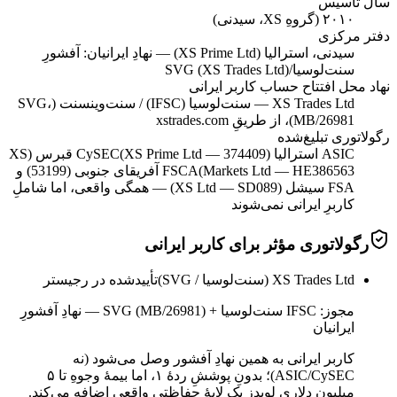
سال تأسیس
۲۰۱۰ (گروهِ XS، سیدنی)
دفتر مرکزی
سیدنی، استرالیا (XS Prime Ltd) — نهادِ ایرانیان: آفشورِ
سنت‌لوسیا/SVG (XS Trades Ltd)
نهاد محل افتتاح حساب کاربر ایرانی
XS Trades Ltd — سنت‌لوسیا (IFSC) / سنت‌وینسنت (SVG،
MB/26981)، از طریقِ xstrades.com
رگولاتوری تبلیغ‌شده
ASIC استرالیا (XS Prime Ltd — 374409)
CySEC قبرس (XS
Markets Ltd — HE386563)
FSCA آفریقای جنوبی (53199) و
FSA سیشل (XS Ltd — SD089) — همگی واقعی، اما شاملِ
کاربرِ ایرانی نمی‌شوند
رگولاتوری مؤثر برای کاربر ایرانی
XS Trades Ltd (سنت‌لوسیا / SVG)
تأییدشده در رجیستر
مجوز:
IFSC سنت‌لوسیا + SVG (MB/26981) — نهادِ آفشورِ
ایرانیان
کاربر ایرانی به همین نهادِ آفشور وصل می‌شود (نه
ASIC/CySEC)؛ بدونِ پوششِ ردهٔ ۱، اما بیمهٔ وجوهِ تا ۵
میلیون دلاریِ لویدز یک لایهٔ حفاظتیِ واقعی اضافه می‌کند.