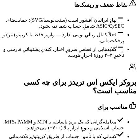
نقاط ضعف و ریسک‌ها
نهادِ ایرانیان آفشور است (سنت‌لوسیا/SVG)؛ حمایت‌های
ASIC/CySEC شاملِ حسابِ شما نمی‌شود.
فعلاً کانالِ ریالیِ بومی ندارد — واریز فقط با کریپتو (تتر) و
پرفکت‌مانی.
گلایه‌هایی از قطعیِ سرورِ اخبار، کندیِ پشتیبانیِ فارسی و
تأخیرِ ۳–۴ روزهٔ احرازِ هویت.
بروکر ایکس اس تریدز برای چه کسی
مناسب است؟
مناسب برای
معامله‌گرانی که یک برندِ باسابقه با MT4 و MT5، PAMM،
حسابِ اسلامی و تنوعِ ابزارِ بالا (۷۰۰+) می‌خواهند.
کسانی که با تأمینِ حساب از طریقِ کریپتو/پرفکت‌مانی