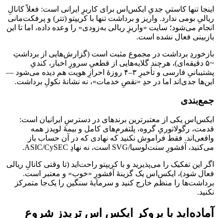
اینجا تنها کاستیِ جدیِ ایکس‌اس برای کاربرِ ایرانی است: فعلاً کانالِ
ریالیِ بومی ندارد. واریز و برداشت تنها با کریپتو (تتر) و پرفکت‌مانی
انجام می‌شود؛ سایت «واریزِ ریالی به‌زودی» را وعده داده، اما تا این
بازبینی فعال نشده است.
بازخوردِ برداشت در مجموع مثبت است (گزارش‌هایی از برداشتِ
~۵ دقیقه‌ای)، هرچند گلایه‌هایی از قطعیِ سرورِ اخبار، کندیِ
پشتیبانیِ فارسی و تأخیرِ ۳–۴ روزهٔ احرازِ هویت هم دیده می‌شود —
این‌ها جدی‌اند اما در حدِ «نقصِ خدمات»، نه نشانهٔ نکولِ برداشت.
جمع‌بندی
ایکس‌اس یکی از معتبرترین برندهای در دسترسِ ایرانیان است:
قدمت، رگولاتوریِ گروه، پلتفرم‌های کامل و بیمهٔ لویدز همه
واقعی‌اند. فقط فراموش نکنید که نهادی که در آن حساب باز
می‌کنید، آفشورِ سنت‌لوسیا/SVG است، نه نهادِ ASIC/CySEC.
اگر این تفکیک را می‌پذیرید و با کریپتو راحت‌اید (تا وقتی کانالِ ریالی
فعال شود)، ایکس‌اس یک گزینهٔ آفشورِ «خوب» و معتبر است.
برداشت‌ها را منظم خارج کنید و سرمایهٔ سنگین را یک‌جا متمرکز
نکنید.
آماده‌اید با
بروکر ایکس اس تریدز
شروع