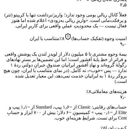
۲٫۵
فعلاً کانالِ ریالیِ بومی وجود ندارد؛ واریز/برداشت تنها با کریپتو (تتر)
و پرفکت‌مانی است. «واریزِ ریالی به‌زودی» اعلام شده اما هنوز
فعال نیست — یک محدودیتِ عملیِ واقعی برای کاربرِ ایرانی.
امنیت وجوه (تفکیک حساب‌ها)
۸
٪
متناسب با ایران
۹٫۰
بیمهٔ وجوهِ مشتری تا ۵ میلیون دلار از لویدزِ لندن یک پوششِ واقعی
و فراتر از خطِ پایهٔ آفشور است؛ اما این تضمین‌ها بر بسترِ نهادهای
رگولهٔ گروه‌اند و نهادِ آفشورِ ایرانیان صندوقِ جبرانِ دولتیِ ردهٔ ۱
ندارد — پس «خوب»، نه کامل.
(در نمای متناسب با ایران، چون هیچ
بروکر ردهٔ ۱ به ایرانیان خدمت نمی‌دهد، این معیار تعدیل شده
است.)
هزینه‌های معاملاتی
۸
٪
۷٫۰
حساب‌های رقابتی: Classic از ~۱٫۶ پیپ، Standard از ~۱٫۱ پیپ و
Elite از ~۰٫۱ پیپ + کمیسیونِ ~۶ دلار؛ بیش از ۷۰۰ ابزار و حسابِ
Cent برای تست. شرایطِ هزینه‌ایِ خوب.
کیفیت اجرا
۵
٪