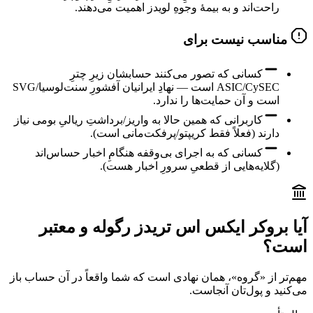
راحت‌اند و به بیمهٔ وجوهِ لویدز اهمیت می‌دهند.
مناسب نیست برای
کسانی که تصور می‌کنند حسابشان زیرِ چترِ
ASIC/CySEC است — نهادِ ایرانیان آفشورِ سنت‌لوسیا/SVG
است و آن حمایت‌ها را ندارد.
کاربرانی که همین حالا به واریز/برداشتِ ریالیِ بومی نیاز
دارند (فعلاً فقط کریپتو/پرفکت‌مانی است).
کسانی که به اجرای بی‌وقفه هنگامِ اخبار حساس‌اند
(گلایه‌هایی از قطعیِ سرورِ اخبار هست).
آیا بروکر ایکس اس تریدز رگوله و معتبر
است؟
مهم‌تر از «گروه»، همان نهادی است که شما واقعاً در آن حساب باز
می‌کنید و پول‌تان آنجاست.