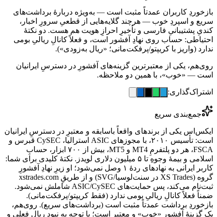
بازخوردِ کاربران عمدتاً مثبت است — به‌ویژه دربارهٔ برداشت‌های
سریع و اسپردِ خوب — هرچند گلایه‌هایی از قطعیِ سرورِ اخبار،
کندیِ پشتیبانیِ فارسی و تأخیرِ احرازِ هویت هم هست. دو نکتهٔ
احتیاطی: حساب روی نهادِ آفشور است، و فعلاً کانالِ ریالیِ بومی
ندارد (واریز با کریپتو/پرفکت‌مانی؛ «ریال به‌زودی»).
روی‌هم، یکی از معتبرترین گزینه‌های آفشورِ در دسترسِ ایرانیان
است — «خوب»، با همین دو ملاحظه.
اشتراک‌گذاری:
جمع‌بندی سریع
ایکس‌اس یکی از برندهای واقعاً باسابقه و معتبرِ در دسترسِ ایرانیان
است: تأسیس ۲۰۱۰، با مجوزهای ASIC استرالیا، CySEC قبرس و
FSCA، هر دو پلتفرمِ MT4 و MT5، بیش از ۷۰۰ ابزار، حسابِ
اسلامی و بیمهٔ وجوهِ تا ۵ میلیون دلاری لویدز. نکتهٔ کلیدی برای شما:
کاربر ایرانی به نهادهای ردهٔ ۱ وصل نمی‌شود؛ او زیرِ نهادِ آفشورِ
گروه (XS Trades در سنت‌لوسیا/SVG) و از طریقِ xstrades.com
ثبت‌نام می‌کند، پس حمایت‌های ASIC/CySEC شاملش نمی‌شود.
ضمناً فعلاً کانالِ ریالیِ بومی ندارد (فقط کریپتو/پرفکت‌مانی).
بازخوردِ برداشت عمدتاً مثبت است (برداشت‌های سریع). روی‌هم،
یک گزینهٔ آفشورِ «خوب» و معتبر است؛ با توجه به نبودِ ریالِ فعلی و