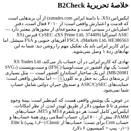
خلاصهٔ تحریریهٔ B2Check
ایکس‌اس (XS، با دامنهٔ ایرانیِ xstrades.com) از آن برندهایی است
که قدمت و اعتبارش واقعی است: از ۲۰۱۰ فعال است، دفترِ
اصلی‌اش در سیدنی است و مجموعه‌ای از مجوزهای معتبر دارد —
ASIC استرالیا (XS Prime Ltd، 374409)، CySEC قبرس (XS
Markets Ltd، HE386563)، FSCA آفریقای جنوبی و FSA سیشل. اما
برای کاربرِ ایرانی باید یک تفکیکِ مهم را روشن دید: شما به این
نهادهای ردهٔ ۱ وصل نمی‌شوید.
نهادی که کاربر ایرانی در آن حساب باز می‌کند، XS Trades Ltd
است؛ یک نهادِ آفشور در سنت‌لوسیا (IFSC) و سنت‌وینسنت (SVG،
MB/26981). این یک ساختارِ استانداردِ آفشور است — مثلِ بسیاری
از برندهای دیگر، نه جعل و نه
کلون
— اما تبعاتش واقعی است:
i
حمایت‌های ASIC/CySEC و صندوقِ جبرانِ دولتی شاملِ حسابِ
شما نمی‌شود.
در عوض، یک پوششِ واقعی هست که کم‌نظیر است: بیمهٔ وجوهِ
مشتری تا ۵ میلیون دلار از طریقِ لویدزِ لندن. از نظرِ امکانات،
ایکس‌اس کامل است: هر دو پلتفرمِ MT4 و MT5، حساب‌های
PAMM، بیش از ۷۰۰ ابزار، حسابِ اسلامی روی همهٔ حساب‌ها و
حساب Cent برای تست؛ حساب‌ها از Classic (~۱٫۶ پیپ) تا Elite
(~۰٫۱ پیپ + کمیسیونِ ۶ دلار).