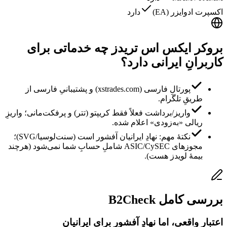
اکسپرت ادوایزر (EA)
دارد
بروکر ایکس اس تریدز چه خدماتی برای
کاربرانِ ایرانی دارد؟
پورتالِ فارسی (xstrades.com) و پشتیبانیِ فارسی از
طریقِ تلگرام.
واریز/برداشت فعلاً فقط کریپتو (تتر) و پرفکت‌مانی؛ واریزِ
ریالی «به‌زودی» اعلام شده.
نکتهٔ مهم: نهادِ ایرانیان آفشور است (سنت‌لوسیا/SVG)؛
مجوزهای ASIC/CySEC شاملِ حسابِ شما نمی‌شود (هرچند
بیمهٔ لویدز هست).
بررسی کامل B2Check
اعتبارِ واقعی، اما نهادِ آفشور برای ایرانیان