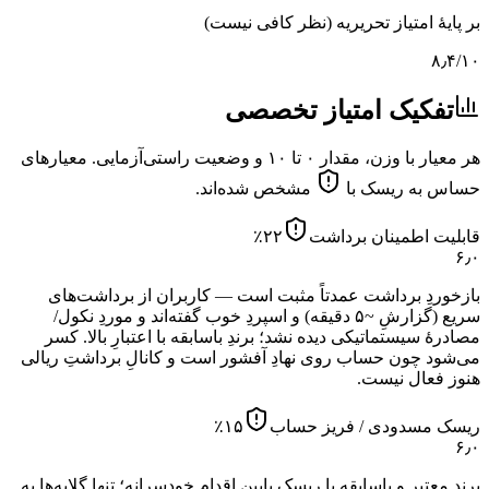
بر پایهٔ امتیاز تحریریه (نظر کافی نیست)
۸٫۴
/۱۰
تفکیک امتیاز تخصصی
هر معیار با وزن، مقدار ۰ تا ۱۰ و وضعیت راستی‌آزمایی. معیارهای
حساس به ریسک با
مشخص شده‌اند.
قابلیت اطمینان برداشت
۲۲
٪
۶٫۰
بازخوردِ برداشت عمدتاً مثبت است — کاربران از برداشت‌های
سریع (گزارشِ ~۵ دقیقه) و اسپردِ خوب گفته‌اند و موردِ نکول/
مصادرهٔ سیستماتیکی دیده نشد؛ برندِ باسابقه با اعتبارِ بالا. کسر
می‌شود چون حساب روی نهادِ آفشور است و کانالِ برداشتِ ریالی
هنوز فعال نیست.
ریسک مسدودی / فریز حساب
۱۵
٪
۶٫۰
برندِ معتبر و باسابقه با ریسکِ پایینِ اقدامِ خودسرانه؛ تنها گلایه‌ها به