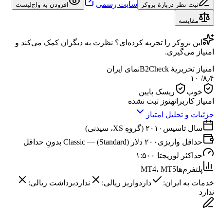
سایت رسمی
ثبت نظر دربارهٔ بروکر
افزودن به واچ‌لیست
مقایسه
این
بروکر
را تجربه کرده‌ای؟ نظرت به دیگران کمک می‌کند و
امتیاز می‌گیری.
امتیاز تحریریهٔ B2Check
نمای ایران
/ ۱۰
۸٫۴
خوب
ریسک پایین
امتیاز کاربران
هنوز ثبت نشده
جزئیات و تحلیل امتیاز
سال تاسیس
۲۰۱۰ (گروهِ XS، سیدنی)
حداقل واریزی
۲۰۰ دلار (Standard) — Classic بدونِ حداقل
حداکثر لوریج
تا ۱:۵۰۰
پلتفرم‌ها
MT4، MT5
خدمات به ایران:
دارد
واریز ریالی:
ندارد
برداشت ریالی:
ندارد