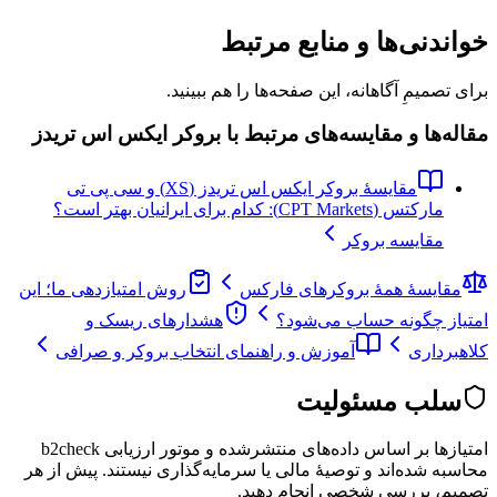
خواندنی‌ها و منابع مرتبط
برای تصمیمِ آگاهانه، این صفحه‌ها را هم ببینید.
مقاله‌ها و مقایسه‌های مرتبط با بروکر ایکس اس تریدز
مقایسهٔ بروکر ایکس اس تریدز (XS) و سی پی تی
مارکتس (CPT Markets): کدام برای ایرانیان بهتر است؟
مقایسه بروکر
مقایسهٔ همهٔ بروکرهای فارکس
روش امتیازدهی ما؛ این
امتیاز چگونه حساب می‌شود؟
هشدارهای ریسک و
کلاهبرداری
آموزش و راهنمای انتخاب بروکر و صرافی
سلب مسئولیت
امتیازها بر اساس داده‌های منتشرشده و موتور ارزیابی b2check
محاسبه شده‌اند و توصیهٔ مالی یا سرمایه‌گذاری نیستند. پیش از هر
تصمیم، بررسی شخصی انجام دهید.