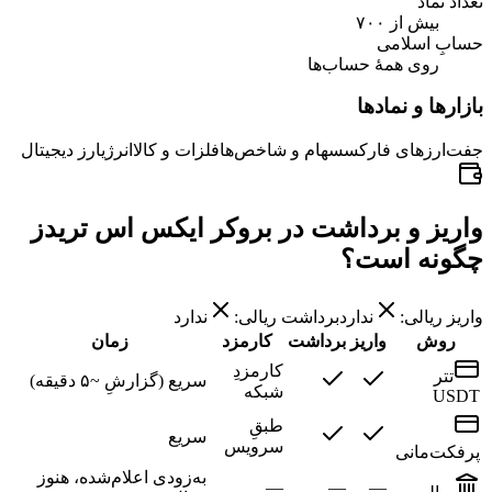
تعداد نماد
بیش از ۷۰۰
حسابِ اسلامی
روی همهٔ حساب‌ها
بازارها و نمادها
جفت‌ارزهای فارکس
سهام و شاخص‌ها
فلزات و کالا
انرژی
ارز دیجیتال
واریز و برداشت در بروکر ایکس اس تریدز
چگونه است؟
واریز ریالی:
ندارد
برداشت ریالی:
ندارد
روش
واریز
برداشت
کارمزد
زمان
کارمزدِ
تتر
سریع (گزارشِ ~۵ دقیقه)
شبکه
USDT
طبقِ
سریع
سرویس
پرفکت‌مانی
به‌زودی اعلام‌شده، هنوز
—
—
—