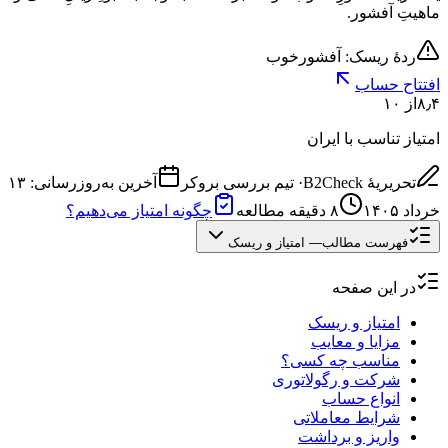
ماهیتِ آفشور.
ردهٔ ریسک: آفشور
خوب
افتتاح حساب
۸٫۴
از ۱۰
امتیاز تناسب با ایران
تحریریهٔ B2Check
·
تیم بررسی بروکر
آخرین به‌روزرسانی:
۱۳
خرداد ۱۴۰۵
۸
دقیقه مطالعه
چگونه امتیاز می‌دهیم؟
فهرست مطالب
—
امتیاز و ریسک
در این صفحه
امتیاز و ریسک
مزایا و معایب
مناسب چه کسی؟
شرکت و رگولاتوری
انواع حساب
شرایط معاملاتی
واریز و برداشت