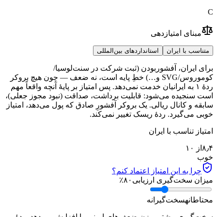
C
مبنای امتیازدهی
متناسب با ایران
استانداردهای بین‌المللی
برای ایران، آفشوربودن (ثبت شرکت در سنت‌لوسیا/
کوموروس/SVG و…) خطِ پایه است، نه ضعف — چون هیچ بروکر
ردهٔ ۱ به ایرانیان خدمت نمی‌دهد. پس امتیاز بر پایهٔ آنچه واقعاً مهم
است سنجیده می‌شود: قابلیت برداشت، صداقت (نبود مجوز جعلی)،
سابقه و کانال ریالی. یک بروکر آفشورِ صادق که پول می‌دهد، امتیاز
خوبی می‌گیرد. ردهٔ ریسک تغییر نمی‌کند.
امتیاز تناسب با ایران
۸٫۴
از ۱۰
خوب
چرا به این امتیاز اعتماد کنم؟
میزان سخت‌گیری ارزیابی
۸۰
٪
محتاطانه
سخت‌گیرانه
سخت‌گیری بیشتر، وزن ضعف‌های ایمنی را افزایش می‌دهد. ردهٔ