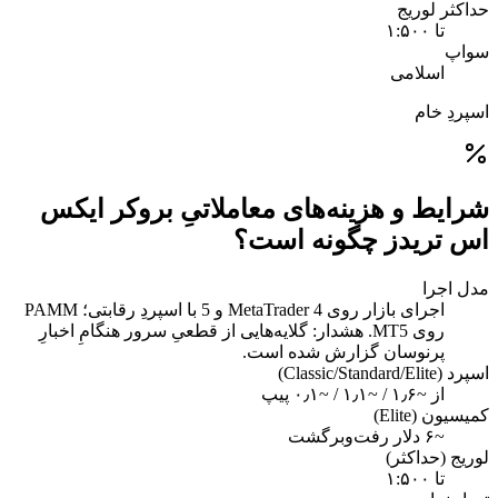
حداکثر لوریج
تا ۱:۵۰۰
سواپ
اسلامی
اسپردِ خام
شرایط و هزینه‌های معاملاتیِ بروکر ایکس
اس تریدز چگونه است؟
مدل اجرا
اجرای بازار روی MetaTrader 4 و 5 با اسپردِ رقابتی؛ PAMM
روی MT5. هشدار: گلایه‌هایی از قطعیِ سرور هنگامِ اخبارِ
پرنوسان گزارش شده است.
اسپرد (Classic/Standard/Elite)
از ~۱٫۶ / ~۱٫۱ / ~۰٫۱ پیپ
کمیسیون (Elite)
~۶ دلار رفت‌وبرگشت
لوریج (حداکثر)
تا ۱:۵۰۰