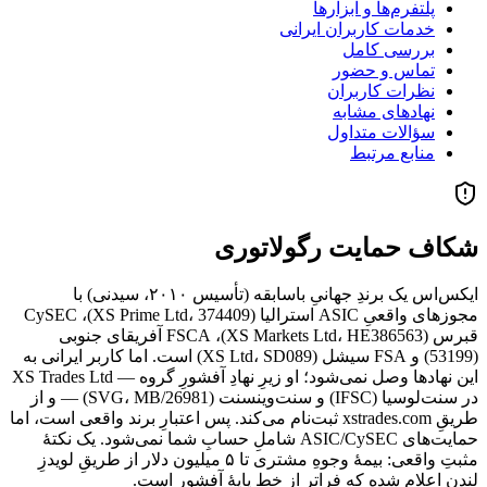
پلتفرم‌ها و ابزارها
خدمات کاربران ایرانی
بررسی کامل
تماس و حضور
نظرات کاربران
نهادهای مشابه
سؤالات متداول
منابع مرتبط
شکاف حمایت رگولاتوری
ایکس‌اس یک برندِ جهانیِ باسابقه (تأسیس ۲۰۱۰، سیدنی) با
مجوزهای واقعیِ ASIC استرالیا (XS Prime Ltd، 374409)، CySEC
قبرس (XS Markets Ltd، HE386563)، FSCA آفریقای جنوبی
(53199) و FSA سیشل (XS Ltd، SD089) است. اما کاربر ایرانی به
این نهادها وصل نمی‌شود؛ او زیرِ نهادِ آفشورِ گروه — XS Trades Ltd
در سنت‌لوسیا (IFSC) و سنت‌وینسنت (SVG، MB/26981) — و از
طریقِ xstrades.com ثبت‌نام می‌کند. پس اعتبارِ برند واقعی است، اما
حمایت‌های ASIC/CySEC شاملِ حسابِ شما نمی‌شود. یک نکتهٔ
مثبتِ واقعی: بیمهٔ وجوهِ مشتری تا ۵ میلیون دلار از طریقِ لویدزِ
لندن اعلام شده که فراتر از خطِ پایهٔ آفشور است.