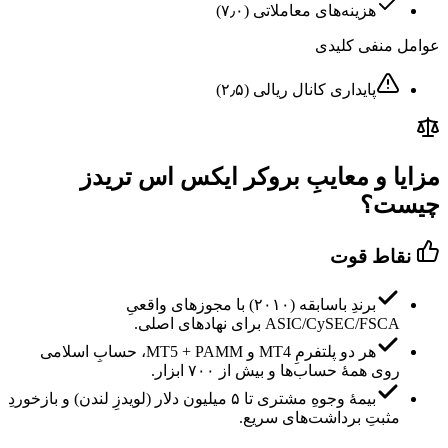
هزینه‌های معاملاتی
(
۷٫۰
)
عوامل منفی کلیدی
پایداری کانال ریالی
(
۲٫۵
)
مزایا و معایبِ بروکر ایکس اس تریدز
چیست؟
نقاط قوت
برندِ باسابقه (۲۰۱۰) با مجوزهای واقعیِ
ASIC/CySEC/FSCA برای نهادهای اصلی.
هر دو پلتفرمِ MT4 و MT5 + PAMM، حسابِ اسلامی
روی همهٔ حساب‌ها و بیش از ۷۰۰ ابزار.
بیمهٔ وجوهِ مشتری تا ۵ میلیون دلار (لویدزِ لندن) و بازخوردِ
مثبتِ برداشت‌های سریع.