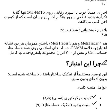
۶٫۰
اجرای عمدتاً خوب با اسپردِ رقابتی روی MT4/MT5؛ تنها گلایهٔ
تکرارشونده، قطعیِ سرور هنگامِ اخبارِ پرنوسان است که از کیفیتِ
اجرا کمی می‌کاهد.
پلتفرم / پشتیبانی / شفافیت
۵
٪
۸٫۵
هم MetaTrader 4 و هم MetaTrader 5 (داشتنِ همزمانِ هر دو، نشانهٔ
اعتبار) به‌علاوهٔ PAMM، حساب‌های اسلامی روی همهٔ حساب‌ها،
حساب Cent و بیش از ۷۰۰ ابزار؛ مجموعهٔ پلتفرم/خدماتِ کامل.
چرا این امتیاز؟
این توضیح مستقیماً از تفکیک ساختاریافتهٔ بالا ساخته شده است؛
بدون ادعای بدون منبع.
عوامل مثبت کلیدی
کیفیت رگولاتوری (نسبی)
(
۸٫۵
)
امنیت وجوه (تفکیک حساب‌ها)
(
۹٫۰
)