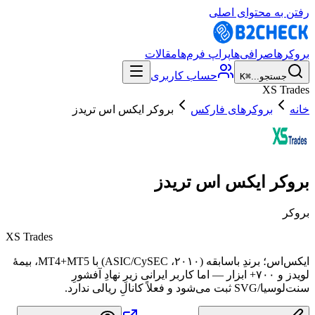
رفتن به محتوای اصلی
بروکرها
صرافی‌ها
پراپ فرم‌ها
مقالات
حساب کاربری
جستجو...
⌘K
XS Trades
خانه
بروکرهای فارکس
بروکر ایکس اس تریدز
بروکر ایکس اس تریدز
بروکر
XS Trades
ایکس‌اس؛ برندِ باسابقه (۲۰۱۰، ASIC/CySEC) با MT4+MT5، بیمهٔ
لویدز و ۷۰۰+ ابزار — اما کاربر ایرانی زیرِ نهادِ آفشورِ
سنت‌لوسیا/SVG ثبت می‌شود و فعلاً کانالِ ریالی ندارد.