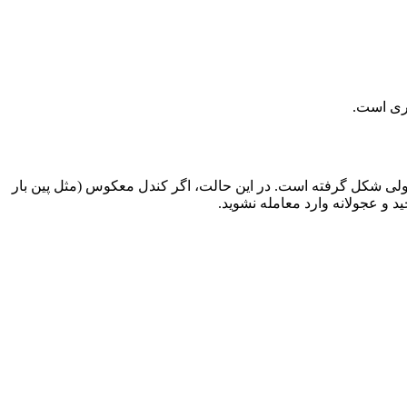
به یک مقاومت کلیدی رسیده و واگرایی نزولی شکل گرفته است. در این حالت، اگر کندل معکوس (مثل پین بار
د و عجولانه وارد معامله نشوید.