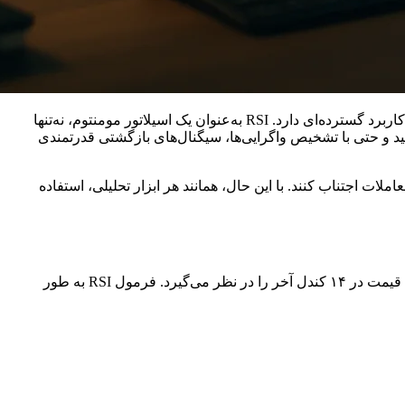
اندیکاتور RSI (Relative Strength Index) یکی از محبوب‌ترین ابزارها بین تحلیل‌گران تکنیکال است که به‌ویژه در بازار فارکس، رمزارز و سهام کاربرد گسترده‌ای دارد. RSI به‌عنوان یک اسیلاتور مومنتوم، نه‌تنها
ان ضعف یا قدرت روند را سنجید و حتی با تشخیص واگرایی‌ها، سیگنال‌های بازگشتی قدرتمندی
یرهنگام به معاملات اجتناب کنند. با این حال، همانند هر ابزار تحلیلی، استفاده
RSI یک اسیلاتور عددی است که معمولاً بین ۰ تا ۱۰۰ نوسان می‌کند. مقدار پیش‌فرض دوره (Period) در اکثر پلتفرم‌ها ۱۴ است؛ یعنی تغییرات قیمت در ۱۴ کندل آخر را در نظر می‌گیرد. فرمول RSI به طور