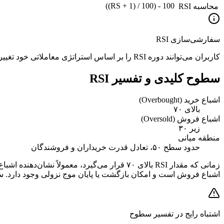
100 - (100 / (1 + RS))
محاسبه RSI
سفارشی‌سازی RSI
کاربران می‌توانند دوره RSI را بر اساس استراتژی معاملاتی خود تغییر دهند؛ مثلاً دوره‌های کوتاه‌تر (۷ یا ۹) حساس‌تر و پرنوسان‌تر هستند، دوره‌های بلندتر (۲۱ یا ۳۰) سیگنال‌های نرم‌تری می‌دهند.
سطوح کلیدی و تفسیر RSI
اشباع خرید (Overbought)
بالای ۷۰
اشباع فروش (Oversold)
زیر ۳۰
منطقه میانی
حدود سطح ۵۰، تعادل قدرت خریداران و فروشندگان
اشباع فروش است و امکان بازگشت یا پایان موج نزولی وجود دارد. سطح ۵۰ نشانه تعادل قدرت بین خریداران و فروشندگ
اشتباه رایج در تفسیر سطوح