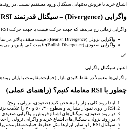
اشباع خرید یا فروش به‌تنهایی سیگنال ورود مستقیم نیست. در روندهای قوی، RSI می‌تواند مدت زیادی در ناحیه اشباع باقی بماند. حتماً باید ساختار کلی روند و سطوح حمایت/مقاو
واگرایی (Divergence) – سیگنال قدرتمند RSI
واگرایی زمانی رخ می‌دهد که جهت حرکت قیمت با جهت حرکت RSI هم‌خوانی ندارد. این ناهماهنگی می‌تواند ضعف روند فعلی و احتمال برگشت قیمت را نشان دهد. دو نوع واگرایی اصلی وجود دارد:
واگرایی نزولی (Bearish Divergence): قیمت سقف بالاتر می‌سازد، اما RSI سقف پایین‌تر. نشانه ضعف روند صعودی و احتمال شروع نزول.
واگرایی صعودی (Bullish Divergence): قیمت کف پایین‌تر می‌سازد، اما RSI کف بالاتر. نشانه کاهش قدرت نزولی و احتمال شروع صعود.
اعتبار سیگنال واگرایی
واگرایی‌ها معمولاً در نقاط کلیدی بازار (حمایت/مقاومت یا پایان رونده
چطور با RSI معامله کنیم؟ (راهنمای عملی)
ابتدا روند کلی بازار را مشخص کنید (صعودی، نزولی یا رنج).
RSI را روی نمودار بیندازید و سطوح ۳۰، ۵۰ و ۷۰ را علامت بزنید.
در روند صعودی، سیگنال‌های اشباع فروش و واگرایی صعودی اهم
در روند نزولی، سیگنال‌های اشباع خرید و واگرایی نزولی را جدی‌
سیگنال RSI را با سایر ابزارها مثل خطوط حمایت/مقاومت، پرایس اکشن یا اندیکاتورهای دیگر تأیید کنید.