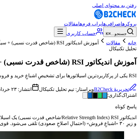
رفتن به محتوای اصلی
بروکرها
صرافی‌ها
پراپ فرم‌ها
مقالات
حساب کاربری
جستجو...
⌘K
خانه
مقالات
آموزش اندیکاتور RSI (شاخص قدرت نسبی) + سیگنال‌ها
تحلیل تکنیکال
آموزش اندیکاتور RSI (شاخص قدرت نسبی) + سیگنال‌ها
RSI یکی از پرکاربردترین اسیلاتورها برای تشخیصِ اشباعِ خرید و فروش است. نحوهٔ خواندن، سطوحِ کلیدی و سیگنالِ واگرایی را آموزش می‌دهیم.
تحریریهٔ B2Check
ویراستار:
تیم تحلیل تکنیکال
انتشار:
۲۳ خرداد ۱۴۰۵
اشتراک‌گذاری:
پاسخ کوتاه
و زیرِ ۳۰ «اشباعِ فروش» (احتمالِ اصلاحِ صعودی) تلقی می‌شود. قوی‌ترین سیگنالِ آن، «واگرایی» بین RSI و قیمت است.