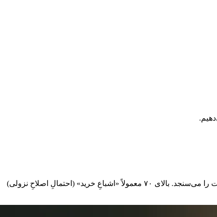
اندیکاتور RSI (Relative Strength Index/شاخص قدرت نسبی) یک اسیلاتور است که بین ۰ تا ۱۰۰ نوسان می‌کند و سرعت و قدرتِ حرکتِ قیمت را می‌سنجد. بالای ۷۰ معمولاً «اشباعِ خرید» (احتمالِ اصلاحِ نزولی)