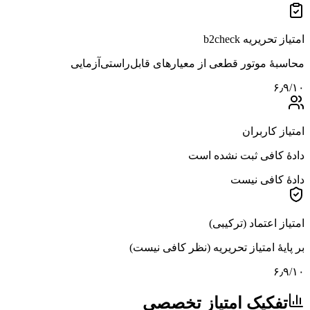
امتیاز تحریریه b2check
محاسبهٔ موتور قطعی از معیارهای قابل‌راستی‌آزمایی
۶٫۹
/۱۰
امتیاز کاربران
دادهٔ کافی ثبت نشده است
دادهٔ کافی نیست
امتیاز اعتماد (ترکیبی)
بر پایهٔ امتیاز تحریریه (نظر کافی نیست)
۶٫۹
/۱۰
تفکیک امتیاز تخصصی