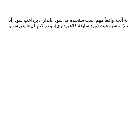
هٔ آنچه واقعاً مهم است سنجیده می‌شود: پایداریِ پرداختِ سود (آیا
ب)، مشروعیت (نبودِ سابقهٔ کلاهبرداری)، و در کنارِ آن‌ها پذیرش و