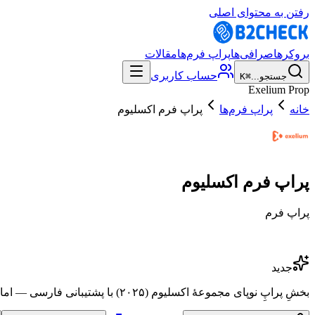
رفتن به محتوای اصلی
بروکرها
صرافی‌ها
پراپ فرم‌ها
مقالات
حساب کاربری
جستجو...
⌘K
Exelium Prop
خانه
پراپ فرم‌ها
پراپ فرم اکسلیوم
پراپ فرم اکسلیوم
پراپ فرم
جدید
بخشِ پراپِ نوپای مجموعهٔ اکسلیوم (۲۰۲۵) با پشتیبانی فارسی — اما با قوانینِ تریدِ بسیار سخت‌گیرانه و بدونِ سابقهٔ پرداخت.