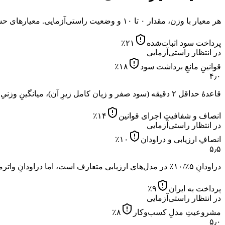
هر معیار با وزن، مقدار ۰ تا ۱۰ و وضعیت راستی‌آزمایی. معیارهای حساس به ریسک با
پرداخت سود اثبات‌شده
۲۱
٪
در انتظار راستی‌آزمایی
قوانینِ مانعِ برداشت سود
۱۸
٪
۴٫۰
قاعدهٔ حداقل ۲ دقیقه (سود صفر و زیان کامل زیرِ آن)، میانگینِ وزنیِ بیش از ۵ دقیقه (در غیر این صورت سودِ کلِ روز صفر) و حجمِ ۱۰برابریِ روزانه — موانعِ جدیِ برداشت برای بسیاری از سبک‌ها.
انصاف و شفافیتِ اجرای قوانین
۱۴
٪
در انتظار راستی‌آزمایی
انصافِ ارزیابی و دراودان
۱۰
٪
۵٫۵
دراودانِ ۵٪/۱۰٪ در مدل‌های ارزیابی متعارف است، اما دراودانِ واترمارک در حساب‌های Lite و کاهشِ لوریج در فاز دوم سخت‌گیرانه است.
پرداخت به ایران
۹
٪
در انتظار راستی‌آزمایی
مشروعیتِ مدلِ کسب‌وکار
۸
٪
۵٫۰