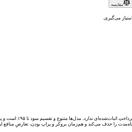
مقایسه
متیاز می‌گیری.
بخشِ پراپ اکسلیوم تازه (اواخر