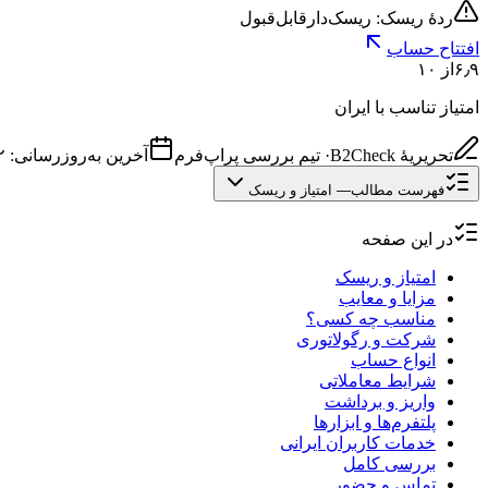
ردهٔ ریسک: ریسک‌دار
قابل‌قبول
افتتاح حساب
۶٫۹
از ۱۰
امتیاز تناسب با ایران
تحریریهٔ B2Check
·
تیم بررسی پراپ‌فرم
آخرین به‌روزرسانی:
۲۲ خ
فهرست مطالب
—
امتیاز و ریسک
در این صفحه
امتیاز و ریسک
مزایا و معایب
مناسب چه کسی؟
شرکت و رگولاتوری
انواع حساب
شرایط معاملاتی
واریز و برداشت
پلتفرم‌ها و ابزارها
خدمات کاربران ایرانی
بررسی کامل
تماس و حضور