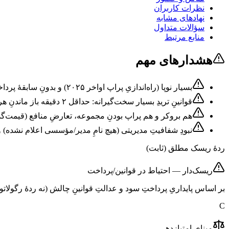
نظرات کاربران
نهادهای مشابه
سؤالات متداول
منابع مرتبط
هشدارهای مهم
بسیار نوپا (راه‌اندازیِ پراپ اواخر ۲۰۲۵) و بدونِ سابقهٔ پرداختِ اثبات‌شده یا گزارشِ عملکردِ مستقل.
قوانینِ تریدِ بسیار سخت‌گیرانه: حداقل ۲ دقیقه باز ماندنِ هر معامله، میانگینِ وزنیِ بیش از ۵ دقیقه و حجمِ روزانهٔ دستِ‌کم ۱۰ برابرِ موجودی — عملاً حذفِ سبک‌های کوتاه‌مدت.
هم بروکر و هم پراپ بودنِ مجموعه، تعارضِ منافع (قیمت‌گذا
نبودِ شفافیتِ مدیریتی (هیچ نامِ مدیر/مؤسسی اعلام نشده) و 
ردهٔ ریسک مطلق (ثابت)
ریسک‌دار — احتیاط در قوانین/پرداخت
بر اساس پایداریِ پرداختِ سود و عدالتِ قوانینِ چالش (نه ردهٔ رگولات
C
مبنای امتیازدهی