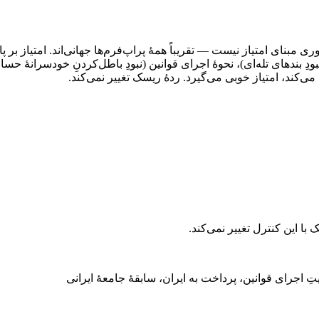
مبنای امتیاز نیست — تقریباً همهٔ پراپ‌فرم‌ها جهانی‌اند. امتیاز بر پای
ِ بندهای تله‌ای)، نحوهٔ اجرای قوانین (نبودِ باطل‌کردنِ خودسرانهٔ حسا
ی‌کند، امتیاز خوبی می‌گیرد. ردهٔ ریسک تغییر نمی‌کند.
ا این کنترل تغییر نمی‌کند.
اجرای قوانین، پرداخت به ایران، سابقهٔ جامعهٔ ایرانی