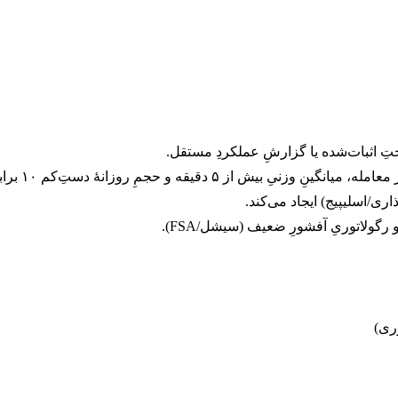
ری/اسلیپیج) ایجاد می‌کند.
رگولاتوریِ آفشورِ ضعیف (سیشل/FSA).
وری)