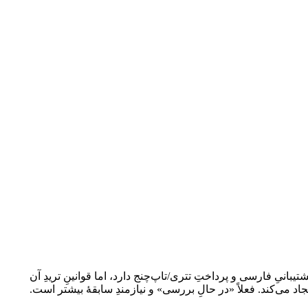
 ۲۰۲۵) راه‌اندازی شده و هنوز سابقهٔ پرداختِ اثبات‌شده‌ای ندارد. مدل‌ها متنوع و تقسیم سود تا ۹۵٪ است و پشتیبانیِ فارسی و پرداختِ تتری/تاپ‌چنج دارد، اما قوانینِ تریدِ آن