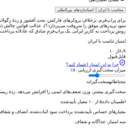
متناسب با ایران
استانداردهای بین‌المللی
برای پراپ‌فرم، برخلافِ بروکرهای فارکس، بحثِ آفشور و ردهٔ رگولاتوری 
سودِ تریدرهای موفق را سرِوقت می‌پردازد؟)، عدالتِ قوانینِ چالش (نبود
روشِ پرداخت به کاربرِ ایرانی. یک پراپ‌فرمِ صادق که عادلانه پرداخت م
امتیاز تناسب با ایران
۶٫۹
از ۱۰
قابل‌قبول
چرا به این امتیاز اعتماد کنم؟
میزان سخت‌گیری ارزیابی
۸۰
٪
محتاطانه
سخت‌گیرانه
سخت‌گیری بیشتر، وزن ضعف‌های ایمنی را افزایش می‌دهد. ردهٔ ریسک ب
اطمینان داده
۵
از
۱۰
معیار تأییدشده
معیارهای حساس تأییدنشده:
پرداخت سود اثبات‌شده، انصاف و شفافیتِ 
سه امتیاز، جداگانه و شفاف