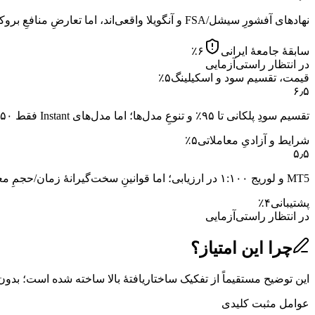
نهادهای آفشورِ سیشل/FSA و آنگویلا واقعی‌اند، اما تعارضِ منافعِ بروکر-پراپ، نبودِ شفافیتِ مدیریتی و نوپابودن مشروعیت را محدود می‌کند.
سابقهٔ جامعهٔ ایرانی
۶
٪
در انتظار راستی‌آزمایی
قیمت، تقسیم سود و اسکیلینگ
۵
٪
۶٫۵
تقسیم سودِ پلکانی تا ۹۵٪ و تنوعِ مدل‌ها؛ اما مدل‌های Instant فقط ۵۰٪–۷۵٪ و هزینهٔ ورودِ برخی مدل‌ها بالاست.
شرایط و آزادیِ معاملاتی
۵
٪
۵٫۵
MT5 و لوریج ۱:۱۰۰ در ارزیابی؛ اما قوانینِ سخت‌گیرانهٔ زمان/حجمِ معامله آزادیِ سبک را به‌شدت محدود می‌کند.
پشتیبانی
۴
٪
در انتظار راستی‌آزمایی
چرا این امتیاز؟
این توضیح مستقیماً از تفکیک ساختاریافتهٔ بالا ساخته شده است؛ بدون
عوامل مثبت کلیدی