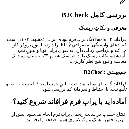
بررسی کامل B2Check
معرفی و نکاتِ ریسک
فرافاند (Farafund) یک پراپ‌فرمِ نوپای ایرانی (مشهد، ۱۴۰۳) است
که ادعای وابستگی به صرافیِ IRPay را دارد، با تنوعِ بروکر کار
می‌کند و پرداختِ ریالی دارد. به‌عنوان پراپی نوپا و بدونِ ثبتِ
تأییدشده، نکاتِ ریسک دارد: «ریسکِ شناورِ ۳٪»، سقفِ سودِ یک
معامله و نبودِ هیچ نظرِ کاربری.
جمع‌بندی B2Check
فرافاند گزینه‌ای نوپا با پرداختِ ریالیِ خوب است؛ تا تثبیتِ سابقه و
تأییدِ ثبت، با احتیاط و سرمایهٔ کم بررسی شود.
آماده‌اید با
پراپ فرم فرافاند
شروع کنید؟
افتتاح حساب در سایت رسمیِ
پراپ‌فرم
انجام می‌شود. پیش از
واریز، بخشِ
ریسک و رگولاتوری
همین صفحه را بخوانید.