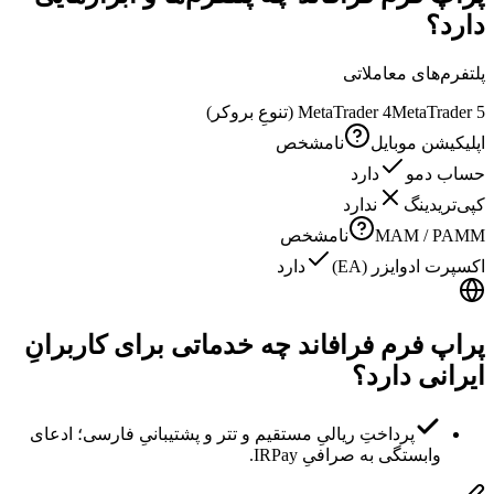
دارد؟
پلتفرم‌های معاملاتی
MetaTrader 5 (تنوعِ بروکر)
MetaTrader 4
اپلیکیشن موبایل
نامشخص
حساب دمو
دارد
کپی‌تریدینگ
ندارد
MAM / PAMM
نامشخص
اکسپرت ادوایزر (EA)
دارد
پراپ فرم فرافاند چه خدماتی برای کاربرانِ
ایرانی دارد؟
پرداختِ ریالیِ مستقیم و تتر و پشتیبانیِ فارسی؛ ادعای
وابستگی به صرافیِ IRPay.