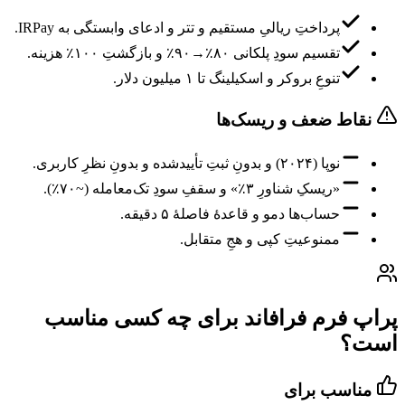
پرداختِ ریالیِ مستقیم و تتر و ادعای وابستگی به IRPay.
تقسیم سودِ پلکانی ۸۰٪→۹۰٪ و بازگشتِ ۱۰۰٪ هزینه.
تنوعِ بروکر و اسکیلینگ تا ۱ میلیون دلار.
نقاط ضعف و ریسک‌ها
نوپا (۲۰۲۴) و بدونِ ثبتِ تأییدشده و بدونِ نظرِ کاربری.
«ریسکِ شناورِ ۳٪» و سقفِ سودِ تک‌معامله (~۷۰٪).
حساب‌ها دمو و قاعدهٔ فاصلهٔ ۵ دقیقه.
ممنوعیتِ کپی و هجِ متقابل.
پراپ فرم فرافاند برای چه کسی مناسب
است؟
مناسب برای