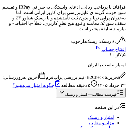
فرافاند با پرداختِ ریالی، ادعای وابستگی به صرافیِ IRPay و تقسیم
سودِ خوب، گزینه‌ای قابل‌بررسی برای کاربر ایرانی است، اما
به‌عنوان پراپی نوپا و بدونِ ثبتِ تأییدشده و با ریسکِ شناورِ ۳٪ و
سقفِ سودِ تک‌معامله و نبودِ هیچ نظرِ کاربری، فعلاً «با احتیاط» و
نیازمندِ سابقهٔ بیشتر است.
ردهٔ ریسک: ریسک‌دار
خوب
افتتاح حساب
۷٫۵
از ۱۰
امتیاز تناسب با ایران
تحریریهٔ B2Check
·
تیم بررسی پراپ‌فرم
آخرین به‌روزرسانی:
۲۲ خرداد ۱۴۰۵
۵
دقیقه مطالعه
چگونه امتیاز می‌دهیم؟
فهرست مطالب
—
امتیاز و ریسک
در این صفحه
امتیاز و ریسک
مزایا و معایب