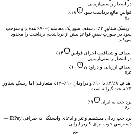
در انتظار راستی‌آزمایی
قوانینِ مانعِ برداشت سود
۱۸
٪
۵٫۰
«ریسکِ شناورِ ۳٪»، سقفِ سودِ یک معامله (~۷۰٪ هدف) و سوختِ
سود در صورتِ نقضِ قواعدِ پیش از برداشت، برداشت را محدود
می‌کند.
انصاف و شفافیتِ اجرای قوانین
۱۴
٪
در انتظار راستی‌آزمایی
انصافِ ارزیابی و دراودان
۱۰
٪
۵٫۵
اهدافِ ۸٪/۴٪ یا ۱۰٪ و دراودانِ ۱۰٪–۱۲٪ متعارف؛ اما ریسکِ شناورِ
۳٪ سخت‌گیرانه است.
پرداخت به ایران
۹
٪
۶٫۰
پرداختِ ریالیِ مستقیم و تتر و ادعای وابستگی به صرافیِ IRPay —
دسترسیِ خوب برای کاربر ایرانی.