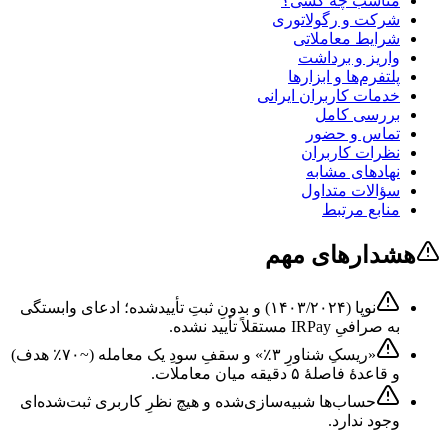
مناسب چه کسی؟
شرکت و رگولاتوری
شرایط معاملاتی
واریز و برداشت
پلتفرم‌ها و ابزارها
خدمات کاربران ایرانی
بررسی کامل
تماس و حضور
نظرات کاربران
نهادهای مشابه
سؤالات متداول
منابع مرتبط
هشدارهای مهم
نوپا (۱۴۰۳/۲۰۲۴) و بدونِ ثبتِ تأییدشده؛ ادعای وابستگی
به صرافیِ IRPay مستقلاً تأیید نشده.
«ریسکِ شناورِ ۳٪» و سقفِ سودِ یک معامله (~۷۰٪ هدف)
و قاعدهٔ فاصلهٔ ۵ دقیقه میان معاملات.
حساب‌ها شبیه‌سازی‌شده و هیچ نظرِ کاربری ثبت‌شده‌ای
وجود ندارد.