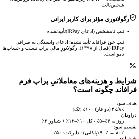
شخص‌ثالث
رگولاتوری مؤثر برای کاربر ایرانی
ثبتِ نامشخص (ادعای IRPay)
تأییدنشده
ثبتِ خودِ فرافاند تأیید نشده؛ ادعای وابستگی به صرافیِ
IRPay (فعال از ۱۳۹۸). رگولاتورِ مالیِ پراپ نیست و حساب‌ها
دمو است.
شرایط و هزینه‌های معاملاتیِ پراپ فرم
فرافاند چگونه است؟
هدف سود
۸٪/۴٪ (دو فاز) · ۱۰٪ (تک)
دراودان
روزانه ۴٪–۵٪ / کل ۱۰٪–۱۲٪ + شناورِ ۳٪
تقسیم سود
۸۰٪ → ۹۰٪ (پلکانی) · دایرکت: ۵۰٪
⚠ قواعد