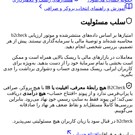
آموزش و راهنمای انتخاب بروکر و صرافی
سلب مسئولیت
امتیازها بر اساس داده‌های منتشرشده و موتور ارزیابی b2check
محاسبه شده‌اند و توصیهٔ مالی یا سرمایه‌گذاری نیستند. پیش از هر
تصمیم، بررسی شخصی انجام دهید.
معاملات در بازارهای مالی با ریسک بالایی همراه است و ممکن
است بخشی یا تمام سرمایهٔ خود را از دست بدهید. به‌ویژه برای
کاربران ایرانی، ریسک مسدودی حساب و دشواری برداشت را جدی
بگیرید.
B2Check
هیچ رابطهٔ معرفی، افیلیت یا IB
با هیچ بروکر، صرافی
یا پراپ‌فرمی ندارد و از پیوندِ «افتتاح حساب»
هیچ درآمدی
دریافت
نمی‌کند؛ این پیوند فقط به سایتِ رسمیِ خودِ نهاد می‌رود. بنابراین
بررسی‌ها کاملاً مستقل‌اند و نقاط ضعف هر نهاد را صادقانه
می‌گوییم.
b2check در قبال سود یا زیان کاربران هیچ مسئولیتی نمی‌پذیرد.
پراپ فرم فرافاند
افتتاح حساب