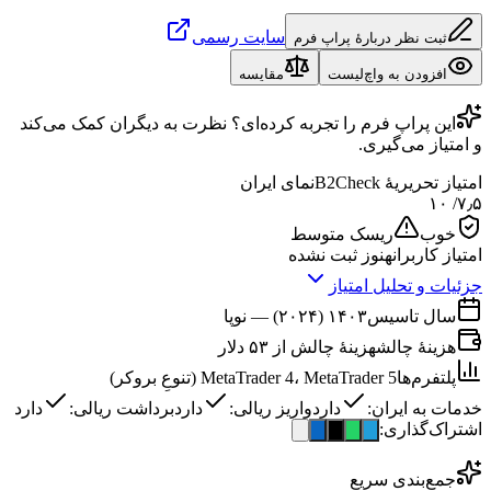
سایت رسمی
ثبت نظر دربارهٔ پراپ فرم
افزودن به واچ‌لیست
مقایسه
این
پراپ فرم
را تجربه کرده‌ای؟ نظرت به دیگران کمک می‌کند
و امتیاز می‌گیری.
امتیاز تحریریهٔ B2Check
نمای ایران
/ ۱۰
۷٫۵
خوب
ریسک متوسط
امتیاز کاربران
هنوز ثبت نشده
جزئیات و تحلیل امتیاز
سال تاسیس
۱۴۰۳ (۲۰۲۴) — نوپا
هزینهٔ چالش
هزینهٔ چالش از ۵۳ دلار
پلتفرم‌ها
MetaTrader 4، MetaTrader 5 (تنوعِ بروکر)
خدمات به ایران:
دارد
واریز ریالی:
دارد
برداشت ریالی:
دارد
اشتراک‌گذاری:
جمع‌بندی سریع