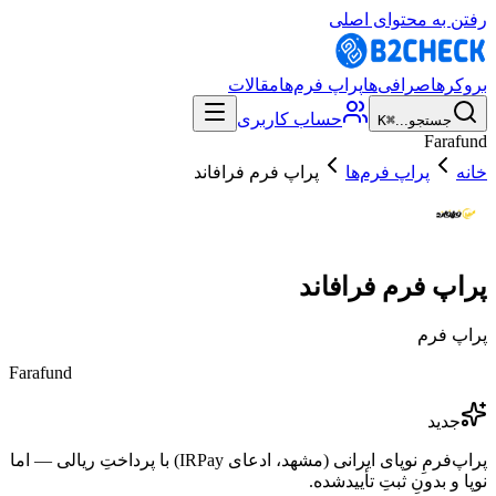
رفتن به محتوای اصلی
بروکرها
صرافی‌ها
پراپ فرم‌ها
مقالات
حساب کاربری
جستجو...
⌘K
Farafund
خانه
پراپ فرم‌ها
پراپ فرم فرافاند
پراپ فرم فرافاند
پراپ فرم
Farafund
جدید
پراپ‌فرمِ نوپای ایرانی (مشهد، ادعای IRPay) با پرداختِ ریالی — اما
نوپا و بدونِ ثبتِ تأییدشده.