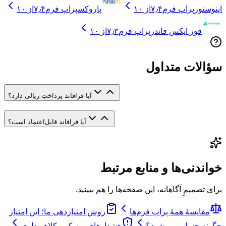
اینوستور
پراپ فرم
۷٫۴
از ۱۰
پاروکس
پراپ فرم
۷٫۴
از ۱۰
فور ایکس فاندر
پراپ فرم
۷٫۳
از ۱۰
سؤالات متداول
آیا فرافاند پرداختِ ریالی دارد؟
آیا فرافاند قابل‌اعتماد است؟
خواندنی‌ها و منابع مرتبط
برای تصمیمِ آگاهانه، این صفحه‌ها را هم ببینید.
مقایسهٔ همهٔ پراپ فرم‌ها
روش امتیازدهی ما؛ این امتیاز
چگونه حساب می‌شود؟
هشدارهای ریسک و کلاهبرداری