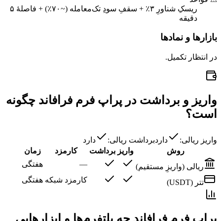
ریسکِ شناورِ ۳٪ + سقفِ سودِ تک‌معامله (~۷۰٪) + فاصلهٔ ۵
دقیقه
بازارها و نمادها
در انتظار تکمیل.
واریز و برداشت در پراپ فرم فرافاند چگونه
است؟
واریز ریالی:
دارد
برداشت ریالی:
دارد
روش
واریز
برداشت
کارمزد
زمان
—
هفتگی
ریالی (واریزِ مستقیم)
کارمزد شبکه
هفتگی
تتر (USDT)
پراپ فرم فرافاند چه پلتفرم‌ها و ابزارهایی