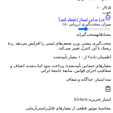
۷٫۵
از ۱۰
خوب
چرا به این امتیاز اعتماد کنم؟
میزان سخت‌گیری ارزیابی
۸۰
٪
محتاطانه
سخت‌گیرانه
سخت‌گیری بیشتر، وزن ضعف‌های ایمنی را افزایش می‌دهد. ردهٔ
ریسک با این کنترل تغییر نمی‌کند.
اطمینان داده
۶
از
۱۰
معیار تأییدشده
معیارهای حساس تأییدنشده:
پرداخت سود اثبات‌شده، انصاف و
شفافیتِ اجرای قوانین، سابقهٔ جامعهٔ ایرانی
سه امتیاز، جداگانه و شفاف
امتیاز تحریریه b2check
محاسبهٔ موتور قطعی از معیارهای قابل‌راستی‌آزمایی