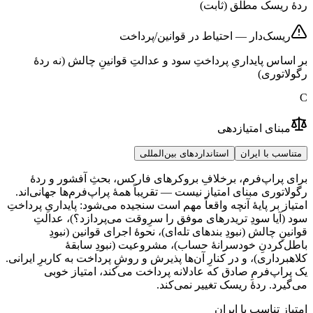
ردهٔ ریسک مطلق (ثابت)
ریسک‌دار — احتیاط در قوانین/پرداخت
بر اساس پایداریِ پرداختِ سود و عدالتِ قوانینِ چالش (نه ردهٔ
رگولاتوری)
C
مبنای امتیازدهی
متناسب با ایران
استانداردهای بین‌المللی
برای پراپ‌فرم، برخلافِ بروکرهای فارکس، بحثِ آفشور و ردهٔ
رگولاتوری مبنای امتیاز نیست — تقریباً همهٔ پراپ‌فرم‌ها جهانی‌اند.
امتیاز بر پایهٔ آنچه واقعاً مهم است سنجیده می‌شود: پایداریِ پرداختِ
سود (آیا سودِ تریدرهای موفق را سرِوقت می‌پردازد؟)، عدالتِ
قوانینِ چالش (نبودِ بندهای تله‌ای)، نحوهٔ اجرای قوانین (نبودِ
باطل‌کردنِ خودسرانهٔ حساب)، مشروعیت (نبودِ سابقهٔ
کلاهبرداری)، و در کنارِ آن‌ها پذیرش و روشِ پرداخت به کاربرِ ایرانی.
یک پراپ‌فرمِ صادق که عادلانه پرداخت می‌کند، امتیاز خوبی
می‌گیرد. ردهٔ ریسک تغییر نمی‌کند.
امتیاز تناسب با ایران