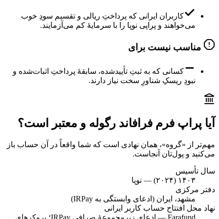
کاربران ایرانی که پرداختِ ریالی و تقسیم سودِ خوب
می‌خواهند و پراپی نوپا را با سرمایهٔ کم می‌آزمایند.
مناسب نیست برای
کسانی که به ثبتِ تأییدشده، سابقهٔ پرداختِ اثبات‌شده و
نبودِ ریسکِ شناورِ سخت نیاز دارند.
آیا پراپ فرم فرافاند رگوله و معتبر است؟
مهم‌تر از «گروه»، همان نهادی است که شما واقعاً در آن حساب باز
می‌کنید و پول‌تان آنجاست.
سال تأسیس
۱۴۰۳ (۲۰۲۴) — نوپا
دفتر مرکزی
مشهد، ایران (ادعای وابستگی به IRPay)
نهاد محل افتتاح حساب کاربر ایرانی
Farafund — ادعای زیرمجموعهٔ صرافیِ IRPay؛ بروکرهای