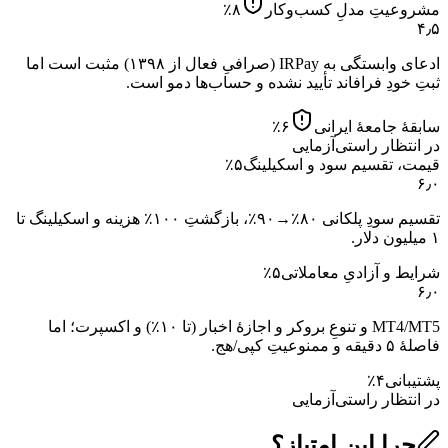
مشروعیتِ مدلِ کسب‌وکار
۸
٪
۴٫۵
ادعای وابستگی به IRPay (صرافیِ فعال از ۱۳۹۸) مثبت است اما
ثبتِ خودِ فرافاند تأیید نشده و حساب‌ها دمو است.
سابقهٔ جامعهٔ ایرانی
۶
٪
در انتظار راستی‌آزمایی
قیمت، تقسیم سود و اسکیلینگ
۵
٪
۶٫۰
تقسیم سودِ پلکانی ۸۰٪→۹۰٪، بازگشتِ ۱۰۰٪ هزینه و اسکیلینگ تا
۱ میلیون دلار.
شرایط و آزادیِ معاملاتی
۵
٪
۶٫۰
MT4/MT5 و تنوعِ بروکر و اجازهٔ اخبار (تا ۱۰٪) و اکسپرت؛ اما
فاصلهٔ ۵ دقیقه و ممنوعیتِ کپی/هج.
پشتیبانی
۴
٪
در انتظار راستی‌آزمایی
چرا این امتیاز؟