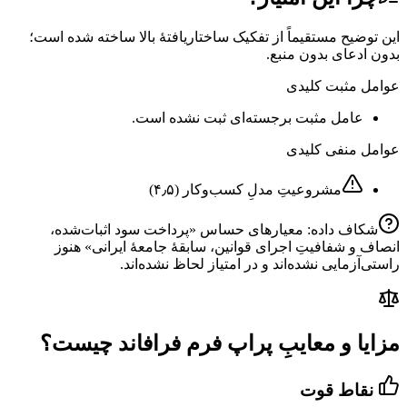
این توضیح مستقیماً از تفکیک ساختاریافتهٔ بالا ساخته شده است؛
بدون ادعای بدون منبع.
عوامل مثبت کلیدی
عامل مثبت برجسته‌ای ثبت نشده است.
عوامل منفی کلیدی
مشروعیتِ مدلِ کسب‌وکار
(
۴٫۵
)
شکاف داده: معیارهای حساس «
پرداخت سود اثبات‌شده،
انصاف و شفافیتِ اجرای قوانین، سابقهٔ جامعهٔ ایرانی
» هنوز
راستی‌آزمایی نشده‌اند و در امتیاز لحاظ نشده‌اند.
مزایا و معایبِ پراپ فرم فرافاند چیست؟
نقاط قوت