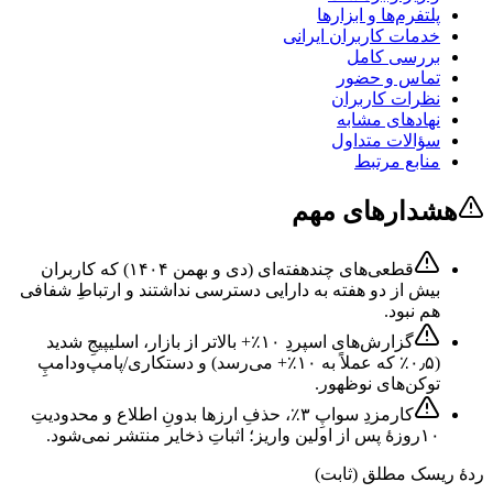
پلتفرم‌ها و ابزارها
خدمات کاربران ایرانی
بررسی کامل
تماس و حضور
نظرات کاربران
نهادهای مشابه
سؤالات متداول
منابع مرتبط
هشدارهای مهم
قطعی‌های چندهفته‌ای (دی و بهمن ۱۴۰۴) که کاربران
بیش از دو هفته به دارایی دسترسی نداشتند و ارتباطِ شفافی
هم نبود.
گزارش‌های اسپردِ ۱۰٪+ بالاتر از بازار، اسلیپیجِ شدید
(۰٫۵٪ که عملاً به ۱۰٪+ می‌رسد) و دستکاری/پامپ‌ودامپِ
توکن‌های نوظهور.
کارمزدِ سواپِ ۳٪، حذفِ ارزها بدونِ اطلاع و محدودیتِ
۱۰روزهٔ پس از اولین واریز؛ اثباتِ ذخایر منتشر نمی‌شود.
ردهٔ ریسک مطلق (ثابت)