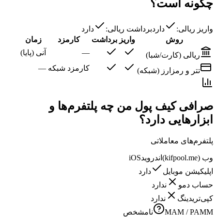
چگونه است؟
واریز ریالی:
دارد
برداشت ریالی:
دارد
روش
واریز
برداشت
کارمزد
زمان
—
آنی (پایا)
ریالی (کارت/شبا)
کارمزد شبکه
—
تتر و رمزارز (شبکه)
صرافی کیف پول من چه پلتفرم‌ها و
ابزارهایی دارد؟
پلتفرم‌های معاملاتی
وب (kifpool.me)
اندروید
iOS
اپلیکیشن موبایل
دارد
حساب دمو
ندارد
کپی‌تریدینگ
ندارد
MAM / PAMM
نامشخص