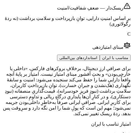
ریسک‌دار — ضعفِ شفافیت/امنیت
بر اساس امنیتِ دارایی، توانِ بازپرداخت و سلامتِ برداشت (نه ردهٔ
رگولاتوری)
C
مبنای امتیازدهی
متناسب با ایران
استانداردهای بین‌المللی
برای صرافیِ ارزِ دیجیتال، برخلافِ بروکرهای فارکس، «داخلی یا
خارجی‌بودن» و بحثِ آفشور مبنای امتیاز نیست. امتیاز بر پایهٔ آنچه
واقعاً داراییِ شما را حفظ می‌کند سنجیده می‌شود: امنیت و سابقهٔ
نگهداری (هک‌نشدن و جبرانِ خسارت)، توانِ بازپرداختِ کاربران،
سلامتِ برداشت (نبودِ فریزِ خودسرانه)، قیمت‌گذاریِ منصفانه (نبودِ
دستکاری)، و در کنارِ آن‌ها پایداریِ درگاهِ ریالی و تداومِ دسترسی
برای کاربرِ ایرانی. صرافیِ ایرانی صرفاً به‌خاطرِ داخلی‌بودن جریمه
نمی‌شود؛ مهم این است که پولِ شما را امن نگه دارد و سرِوقت پس
بدهد. ردهٔ ریسک تغییر نمی‌کند.
امتیاز تناسب با ایران