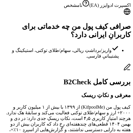
اکسپرت ادوایزر (EA)
نامشخص
صرافی کیف پول من چه خدماتی برای
کاربرانِ ایرانی دارد؟
واریز/برداشتِ ریالی، سهام/طلای توکنی، استیکینگ و
پشتیبانیِ فارسی.
بررسی کامل B2Check
معرفی و نکاتِ ریسک
کیف پول من (KifpoolMe) از ۱۳۹۹ با بیش از ۱ میلیون کاربر و
۲۰۰۰+ ارز و سهام/طلای توکنی فعالیت می‌کند و سابقهٔ هک ندارد.
هرچند امتیازِ کاربری ۴٫۵ است، نکاتِ ریسکِ جدی دارد: در دی و
بهمن ۱۴۰۴ قطعی‌های چندهفته‌ای رخ داد که کاربران بیش از دو
هفته به دارایی دسترسی نداشتند، و گزارش‌هایی از اسپردِ ۱۰٪+،