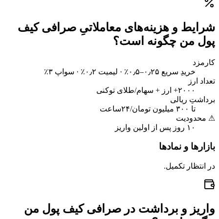
شرایط و هزینه‌های معاملاتیِ صرافی کیف
پول من چگونه است؟
کارمزد
خریدِ سریع ۰٫۲۵–۰٫۵٪ · لیمیت ۰٫۲٪ · سواپ ۳٪
تعداد ارز
۲۰۰۰+ ارز + سهام/طلای توکنی
برداشتِ ریالی
تا ۳۰۰ میلیون تومان/۲۴ساعت
⚠ محدودیت
۱۰ روز پس از اولین واریز
بازارها و نمادها
در انتظار تکمیل.
واریز و برداشت در صرافی کیف پول من