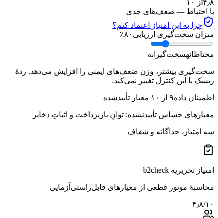
۴٫۸
از ۱۰
با احتیاط — ضعف‌های جدی
چرا به این امتیاز اعتماد کنم؟
میزان سخت‌گیری ارزیابی
۸۰
٪
محتاطانه
سخت‌گیرانه
سخت‌گیری بیشتر، وزن ضعف‌های ایمنی را افزایش می‌دهد. ردهٔ
ریسک با این کنترل تغییر نمی‌کند.
اطمینان داده
۹
از
۱۰
معیار تأییدشده
معیارهای حساس تأییدنشده:
توانِ بازپرداخت و اثباتِ ذخایر
سه امتیاز، جداگانه و شفاف
امتیاز تحریریه b2check
محاسبهٔ موتور قطعی از معیارهای قابل‌راستی‌آزمایی
۴٫۸
/۱۰