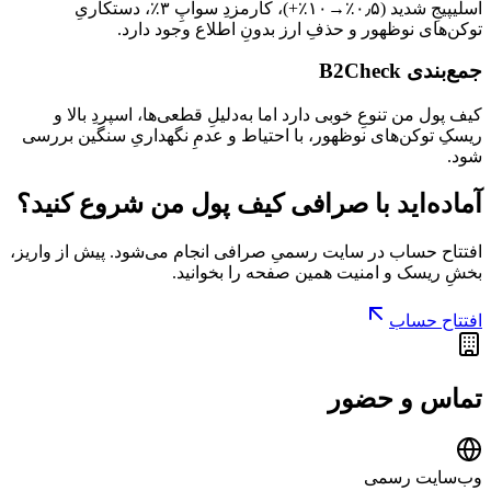
اسلیپیجِ شدید (۰٫۵٪→۱۰٪+)، کارمزدِ سواپِ ۳٪، دستکاریِ
توکن‌های نوظهور و حذفِ ارز بدونِ اطلاع وجود دارد.
جمع‌بندی B2Check
کیف پول من تنوعِ خوبی دارد اما به‌دلیلِ قطعی‌ها، اسپردِ بالا و
ریسکِ توکن‌های نوظهور، با احتیاط و عدمِ نگهداریِ سنگین بررسی
شود.
آماده‌اید با
صرافی کیف پول من
شروع کنید؟
افتتاح حساب در سایت رسمیِ
صرافی
انجام می‌شود. پیش از واریز،
بخشِ
ریسک و امنیت
همین صفحه را بخوانید.
افتتاح حساب
تماس و حضور
وب‌سایت رسمی