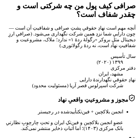
صرافی کیف پول من چه شرکتی است و
چقدر شفاف است؟
آنچه مهم است نهادِ حقوقیِ پشتِ صرافی و شفافیتِ آن است —
چون داراییِ شما نزدِ همین شرکت نگهداری می‌شود. (صرافیِ ارزِ
دیجیتال مثلِ بروکر «رگولهٔ ردهٔ ۱» ندارد؛ ملاک، مشروعیت و
شفافیتِ نهاد است، نه ردهٔ رگولاتوری.)
سال تأسیس
۱۳۹۹ (۲۰۲۰)
دفتر مرکزی
مشهد، ایران
نهادِ حقوقیِ نگهدارندهٔ دارایی
شرکت اسپرلوس قصر آریا (مسئولیت محدود)
مجوز و مشروعیتِ واقعیِ نهاد
انجمن بلاکچین + فین‌تک
تأییدشده در رجیستر
عضوِ انجمن بلاکچین و فین‌تکِ ایران و تحتِ چارچوبِ نظارتیِ
بانک مرکزی (۱۴۰۳)؛ اما اثباتِ ذخایر منتشر نمی‌کند.