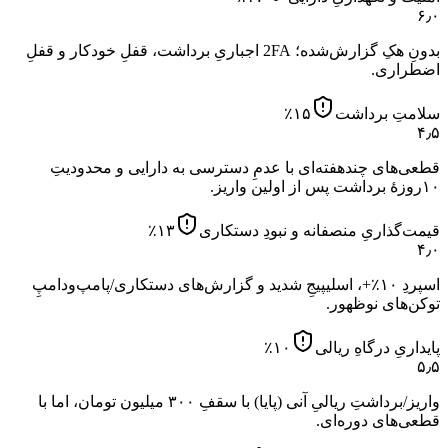
۶٫۰
بدونِ هکِ گزارش‌شده؛ 2FA اجباریِ برداشت، قفلِ خودکار و قفلِ
اضطراری.
سلامتِ برداشت
۱۵
٪
۴٫۵
قطعی‌های چندهفته‌ای با عدمِ دسترسی به دارایی و محدودیتِ
۱۰روزهٔ برداشت پس از اولین واریز.
قیمت‌گذاریِ منصفانه و نبودِ دستکاری
۱۳
٪
۴٫۰
اسپردِ ۱۰٪+، اسلیپیجِ شدید و گزارش‌های دستکاری/پامپ‌ودامپِ
توکن‌های نوظهور.
پایداریِ درگاهِ ریالی
۱۰
٪
۵٫۵
واریز/برداشتِ ریالیِ آنی (پایا) با سقفِ ۳۰۰ میلیون تومان، اما با
قطعی‌های دوره‌ای.