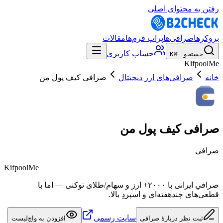
رفتن به محتوای اصلی
بروکرها
صرافی‌ها
پراپ فرم‌ها
مقالات
حساب کاربری
جستجو...
⌘K
KifpoolMe
خانه
صرافی‌های ارز دیجیتال
صرافی کیف پول من
صرافی کیف پول من
صرافی
KifpoolMe
صرافیِ ایرانی با ۲۰۰۰+ ارز و سهام/طلای توکنی — اما با
قطعی‌های چندهفته‌ای و اسپردِ بالا.
سایت رسمی
ثبت نظر دربارهٔ صرافی
افزودن به واچ‌لیست