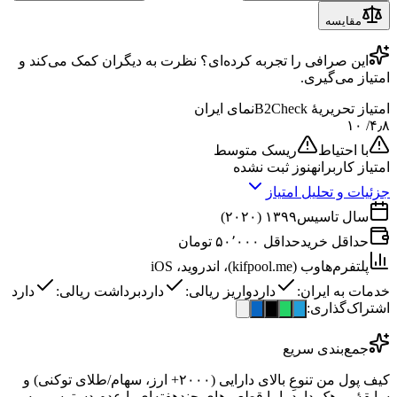
مقایسه
این
صرافی
را تجربه کرده‌ای؟ نظرت به دیگران کمک می‌کند و
امتیاز می‌گیری.
امتیاز تحریریهٔ B2Check
نمای ایران
/ ۱۰
۴٫۸
با احتیاط
ریسک متوسط
امتیاز کاربران
هنوز ثبت نشده
جزئیات و تحلیل امتیاز
سال تاسیس
۱۳۹۹ (۲۰۲۰)
حداقل خرید
حداقل ۵۰٬۰۰۰ تومان
پلتفرم‌ها
وب (kifpool.me)، اندروید، iOS
خدمات به ایران:
دارد
واریز ریالی:
دارد
برداشت ریالی:
دارد
اشتراک‌گذاری:
جمع‌بندی سریع
کیف پول من تنوعِ بالای دارایی (۲۰۰۰+ ارز، سهام/طلای توکنی) و
سابقهٔ بی‌هک دارد، اما قطعی‌های چندهفته‌ای با عدمِ دسترسی به