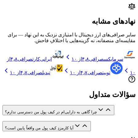
نهادهای مشابه
سایر صرافی‌های ارز دیجیتال با امتیازی نزدیک به این نهاد — برای
مقایسه‌ای منصفانه، نه گزینه‌هایی با اختلافِ فاحش.
سرمایکس
صرافی
۴٫۸
از ۱۰
ایرانی‌کارت
صرافی
۴٫۸
از
۱۰
توبیت
صرافی
۴٫۷
از ۱۰
تبدیل
صرافی
۴٫۷
از ۱۰
سؤالات متداول
چرا گاهی به دارایی‌ام در کیف پول من دسترسی ندارم؟
آیا کارمزدِ کیف پول من واقعاً پایین است؟