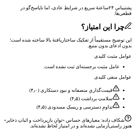
پشتیبانیِ ۲۴ساعتهٔ سریع در شرایطِ عادی، اما ناپاسخ‌گو در
قطعی‌ها.
چرا این امتیاز؟
این توضیح مستقیماً از تفکیک ساختاریافتهٔ بالا ساخته شده است؛
بدون ادعای بدون منبع.
عوامل مثبت کلیدی
عامل مثبت برجسته‌ای ثبت نشده است.
عوامل منفی کلیدی
قیمت‌گذاریِ منصفانه و نبودِ دستکاری
(
۴٫۰
)
سلامتِ برداشت
(
۴٫۵
)
تداومِ دسترسی و ریسکِ مسدودی
(
۴٫۵
)
شکاف داده: معیارهای حساس «
توانِ بازپرداخت و اثباتِ ذخایر
»
هنوز راستی‌آزمایی نشده‌اند و در امتیاز لحاظ نشده‌اند.