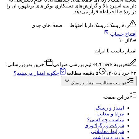
دارایی، اسپردِ بالا و گزارش‌های دستکاریِ توکن‌های نوظهور، آن را
در ردهٔ «با احتیاط» قرار می‌دهد.
ردهٔ ریسک: ریسک‌دار
با احتیاط — ضعف‌های جدی
افتتاح حساب
۴٫۸
از ۱۰
امتیاز تناسب با ایران
تحریریهٔ B2Check
·
تیم بررسی صرافی
آخرین به‌روزرسانی:
۲۳ خرداد ۱۴۰۵
۵
دقیقه مطالعه
چگونه امتیاز می‌دهیم؟
فهرست مطالب
—
امتیاز و ریسک
در این صفحه
امتیاز و ریسک
مزایا و معایب
مناسب چه کسی؟
شرکت و رگولاتوری
شرایط معاملاتی
واریز و برداشت