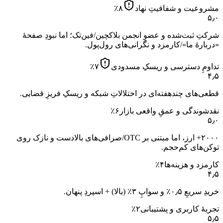
مشروعیت و شفافیتِ نهاد
۸
٪
۵٫۰
شرکتِ ثبت‌شده و عضوِ انجمن بلاکچین/فین‌تک؛ اما نبودِ صفحهٔ
«دربارهٔ ما»/کارمزد و نگرانی‌های رول‌پول.
تداومِ دسترسی و ریسکِ مسدودی
۷
٪
۴٫۵
قطعی‌های چندهفته‌ای در اختلالاتِ شبکه و ریسکِ فریزِ قضایی.
نقدشوندگی و عمقِ واقعی بازار
۶
٪
۵٫۰
۲۰۰۰+ ارز، اما مبتنی بر OTC/صرافی‌های بالادست و نازک روی
توکن‌های کم‌حجم.
کارمزد و هزینه‌ها
۴
٪
۴٫۵
خریدِ سریعِ ۰٫۵٪ و سواپِ ۳٪ (بالا) + اسپردِ پنهان.
تجربهٔ کاربری و پشتیبانی
۲
٪
۵٫۵