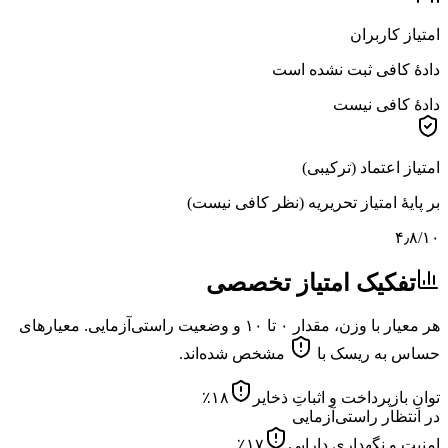
امتیاز کاربران
دادهٔ کافی ثبت نشده است
دادهٔ کافی نیست
امتیاز اعتماد (ترکیبی)
بر پایهٔ امتیاز تحریریه (نظر کافی نیست)
۴٫۸
/۱۰
تفکیک امتیاز تخصصی
هر معیار با وزن، مقدار ۰ تا ۱۰ و وضعیت راستی‌آزمایی. معیارهای
حساس به ریسک با
مشخص شده‌اند.
توانِ بازپرداخت و اثباتِ ذخایر
۱۸
٪
در انتظار راستی‌آزمایی
امنیت و نگهداریِ دارایی
۱۷
٪