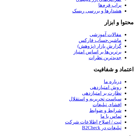
پراپ فرم‌ها
هشدارها و بررسی ریسک
محتوا و ابزار
مقالات آموزشی
ماشین‌حساب فارکس
گزارشِ بازار (پژوهش)
برترین‌ها بر اساس امتیاز
جدیدترین نظرات
اعتماد و شفافیت
درباره ما
روش امتیازدهی
نظارت بر امتیازدهی
سیاست تحریریه و استقلال
افشای تبلیغات
شرایط و ضوابط
تماس با ما
ثبت / اصلاح اطلاعات شرکت
تبلیغات در B2Check