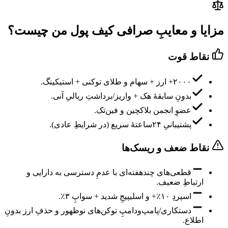
مزایا و معایبِ صرافی کیف پول من چیست؟
نقاط قوت
۲۰۰۰+ ارز + سهام و طلای توکنی + استیکینگ.
بدونِ سابقهٔ هک + واریز/برداشتِ ریالیِ آنی.
عضوِ انجمن بلاکچین و فین‌تک.
پشتیبانیِ ۲۴ساعتهٔ سریع (در شرایطِ عادی).
نقاط ضعف و ریسک‌ها
قطعی‌های چندهفته‌ای با عدمِ دسترسی به دارایی و
ارتباطِ ضعیف.
اسپردِ ۱۰٪+ و اسلیپیجِ شدید + سواپِ ۳٪.
دستکاری/پامپ‌ودامپِ توکن‌های نوظهور و حذفِ ارز بدونِ
اطلاع.