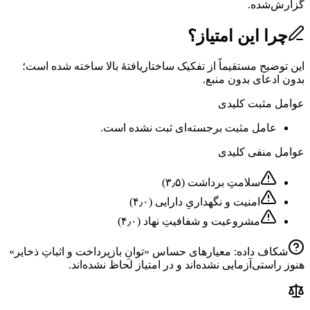
گزارش‌شده.
چرا این امتیاز؟
این توضیح مستقیماً از تفکیک ساختاریافتهٔ بالا ساخته شده است؛
بدون ادعای بدون منبع.
عوامل مثبت کلیدی
عامل مثبت برجسته‌ای ثبت نشده است.
عوامل منفی کلیدی
سلامتِ برداشت
(
۳٫۵
)
امنیت و نگهداریِ دارایی
(
۴٫۰
)
مشروعیت و شفافیتِ نهاد
(
۴٫۰
)
شکاف داده: معیارهای حساس «
توانِ بازپرداخت و اثباتِ ذخایر
»
هنوز راستی‌آزمایی نشده‌اند و در امتیاز لحاظ نشده‌اند.