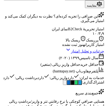
مقایسه
این
صرافی
را تجربه کرده‌ای؟ نظرت به دیگران کمک می‌کند و
امتیاز می‌گیری.
امتیاز تحریریهٔ B2Check
نمای ایران
/ ۱۰
۳٫۹
پرریسک
ریسک بالا
امتیاز کاربران
هنوز ثبت نشده
جزئیات و تحلیل امتیاز
سال تاسیس
۱۳۹۹ (۲۰۲۰)
حداقل خرید
حداقل واریزِ ریالی (متغیر)
پلتفرم‌ها
وب‌اپ (hamtapay.net)
خدمات به ایران:
دارد
واریز ریالی:
دارد
برداشت ریالی:
دارد
اشتراک‌گذاری:
جمع‌بندی سریع
همتاپی صرافیِ کوچکی با نرخِ رقابتیِ تتر و واریز/برداشتِ ریالی
است، اما مدلِ کیف‌پولِ گرمِ متمرکز، تنوعِ کم، توقفِ سرویس در