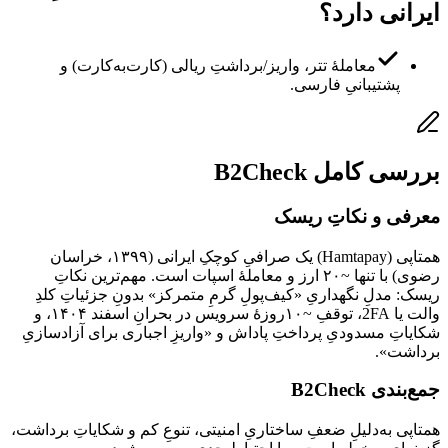
ایرانی دارد؟
معاملهٔ تتر، واریز/برداشتِ ریالی (کارت‌به‌کارت) و
پشتیبانیِ فارسی.
بررسی کامل B2Check
معرفی و نکاتِ ریسک
همتاپی (Hamtapay) یک صرافیِ کوچکِ ایرانی (۱۳۹۹، خراسان
رضوی) با تنها ~۲۰ ارز و معاملهٔ اسپات است. مهم‌ترین نکاتِ
ریسک: مدلِ نگهداریِ «کیف‌پولِ گرمِ متمرکز» بدونِ جزئیاتِ کلدِ
والت یا 2FA، توقفِ ~۱۰روزهٔ سرویس در بحرانِ اسفند ۱۴۰۴، و
شکایاتِ مسدودیِ پرداختِ پاداش و «واریزِ اجباری برای آزادسازیِ
برداشت».
جمع‌بندی B2Check
همتاپی به‌دلیلِ ضعفِ ساختاریِ امنیتی، تنوعِ کم و شکایاتِ برداشت،