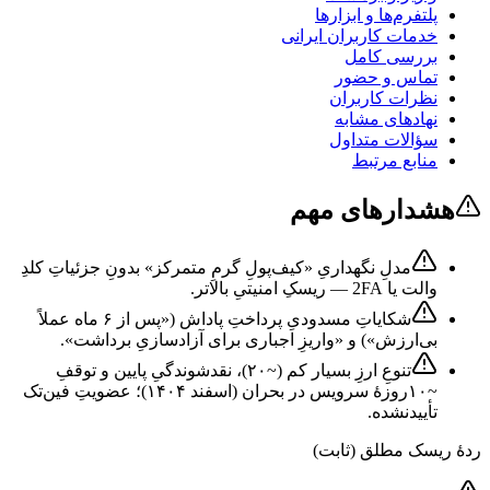
پلتفرم‌ها و ابزارها
خدمات کاربران ایرانی
بررسی کامل
تماس و حضور
نظرات کاربران
نهادهای مشابه
سؤالات متداول
منابع مرتبط
هشدارهای مهم
مدلِ نگهداریِ «کیف‌پولِ گرمِ متمرکز» بدونِ جزئیاتِ کلدِ
والت یا 2FA — ریسکِ امنیتیِ بالاتر.
شکایاتِ مسدودیِ پرداختِ پاداش («پس از ۶ ماه عملاً
بی‌ارزش») و «واریزِ اجباری برای آزادسازیِ برداشت».
تنوعِ ارزِ بسیار کم (~۲۰)، نقدشوندگیِ پایین و توقفِ
~۱۰روزهٔ سرویس در بحران (اسفند ۱۴۰۴)؛ عضویتِ فین‌تک
تأییدنشده.
ردهٔ ریسک مطلق (ثابت)