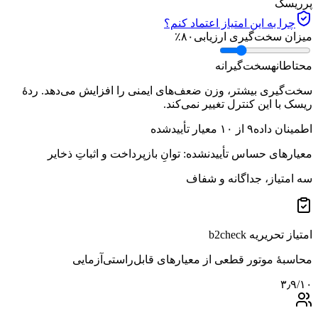
پرریسک
چرا به این امتیاز اعتماد کنم؟
میزان سخت‌گیری ارزیابی
۸۰
٪
محتاطانه
سخت‌گیرانه
سخت‌گیری بیشتر، وزن ضعف‌های ایمنی را افزایش می‌دهد. ردهٔ
ریسک با این کنترل تغییر نمی‌کند.
اطمینان داده
۹
از
۱۰
معیار تأییدشده
معیارهای حساس تأییدنشده:
توانِ بازپرداخت و اثباتِ ذخایر
سه امتیاز، جداگانه و شفاف
امتیاز تحریریه b2check
محاسبهٔ موتور قطعی از معیارهای قابل‌راستی‌آزمایی
۳٫۹
/۱۰