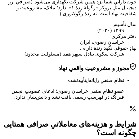
چون داراییِ شما نزدِ همین شرکت نگهداری می‌شود. (صرافیِ ارزِ
دیجیتال مثلِ بروکر «رگولهٔ ردهٔ ۱» ندارد؛ ملاک، مشروعیت و
شفافیتِ نهاد است، نه ردهٔ رگولاتوری.)
سال تأسیس
۱۳۹۹ (۲۰۲۰)
دفتر مرکزی
خراسان رضوی، ایران
نهادِ حقوقیِ نگهدارندهٔ دارایی
شرکت سکوی تبادل سپهر همتا (مسئولیت محدود)
مجوز و مشروعیتِ واقعیِ نهاد
نظامِ صنفیِ رایانه‌ای
تأییدنشده
عضوِ نظامِ صنفیِ خراسان رضوی؛ ادعای عضویتِ انجمن
فین‌تک در فهرستِ رسمی یافت نشد و دانش‌بنیان ندارد.
شرایط و هزینه‌های معاملاتیِ صرافی همتاپی
چگونه است؟