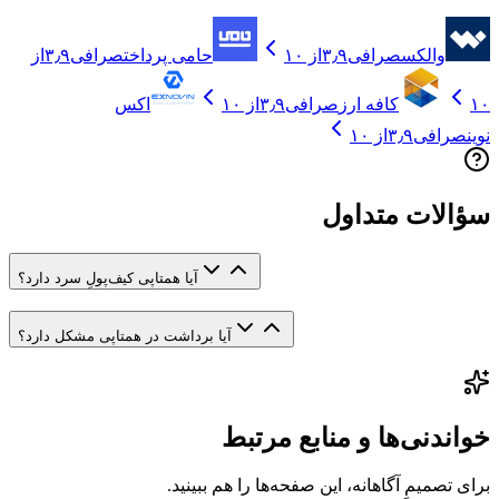
والکس
صرافی
۳٫۹
از ۱۰
حامی پرداخت
صرافی
۳٫۹
از
۱۰
کافه ارز
صرافی
۳٫۹
از ۱۰
اکس
نوین
صرافی
۳٫۹
از ۱۰
سؤالات متداول
آیا همتاپی کیف‌پولِ سرد دارد؟
آیا برداشت در همتاپی مشکل دارد؟
خواندنی‌ها و منابع مرتبط
برای تصمیمِ آگاهانه، این صفحه‌ها را هم ببینید.