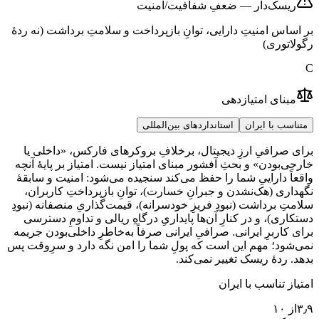
ریسک‌دار — ضعفِ شفافیت/امنیت
بر اساس امنیتِ دارایی، توانِ بازپرداخت و سلامتِ برداشت (نه ردهٔ
رگولاتوری)
C
مبنای امتیازدهی
متناسب با ایران
استانداردهای بین‌المللی
برای صرافیِ ارزِ دیجیتال، برخلافِ بروکرهای فارکس، «داخلی یا
خارجی‌بودن» و بحثِ آفشور مبنای امتیاز نیست. امتیاز بر پایهٔ آنچه
واقعاً داراییِ شما را حفظ می‌کند سنجیده می‌شود: امنیت و سابقهٔ
نگهداری (هک‌نشدن و جبرانِ خسارت)، توانِ بازپرداختِ کاربران،
سلامتِ برداشت (نبودِ فریزِ خودسرانه)، قیمت‌گذاریِ منصفانه (نبودِ
دستکاری)، و در کنارِ آن‌ها پایداریِ درگاهِ ریالی و تداومِ دسترسی
برای کاربرِ ایرانی. صرافیِ ایرانی صرفاً به‌خاطرِ داخلی‌بودن جریمه
نمی‌شود؛ مهم این است که پولِ شما را امن نگه دارد و سرِوقت پس
بدهد. ردهٔ ریسک تغییر نمی‌کند.
امتیاز تناسب با ایران
۳٫۹
از ۱۰