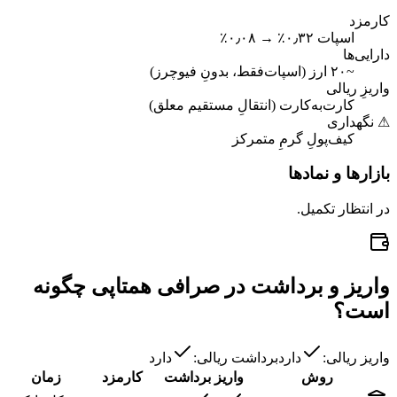
کارمزد
اسپات ۰٫۳۲٪ → ۰٫۰۸٪
دارایی‌ها
~۲۰ ارز (اسپات‌فقط، بدونِ فیوچرز)
واریزِ ریالی
کارت‌به‌کارت (انتقالِ مستقیم معلق)
⚠ نگهداری
کیف‌پولِ گرمِ متمرکز
بازارها و نمادها
در انتظار تکمیل.
واریز و برداشت در صرافی همتاپی چگونه
است؟
واریز ریالی:
دارد
برداشت ریالی:
دارد
روش
واریز
برداشت
کارمزد
زمان