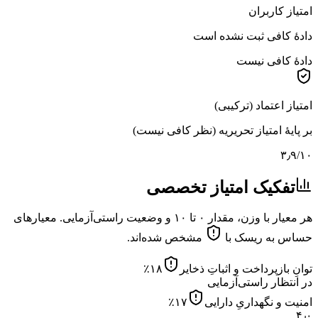
امتیاز کاربران
دادهٔ کافی ثبت نشده است
دادهٔ کافی نیست
امتیاز اعتماد (ترکیبی)
بر پایهٔ امتیاز تحریریه (نظر کافی نیست)
۳٫۹
/۱۰
تفکیک امتیاز تخصصی
هر معیار با وزن، مقدار ۰ تا ۱۰ و وضعیت راستی‌آزمایی. معیارهای
حساس به ریسک با
مشخص شده‌اند.
توانِ بازپرداخت و اثباتِ ذخایر
۱۸
٪
در انتظار راستی‌آزمایی
امنیت و نگهداریِ دارایی
۱۷
٪
۴٫۰