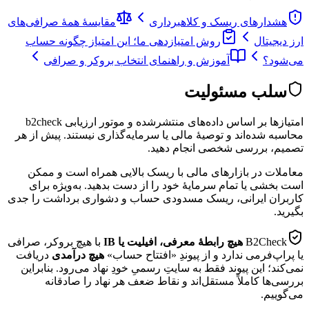
هشدارهای ریسک و کلاهبرداری
مقایسهٔ همهٔ صرافی‌های
ارز دیجیتال
روش امتیازدهی ما؛ این امتیاز چگونه حساب
می‌شود؟
آموزش و راهنمای انتخاب بروکر و صرافی
سلب مسئولیت
امتیازها بر اساس داده‌های منتشرشده و موتور ارزیابی b2check
محاسبه شده‌اند و توصیهٔ مالی یا سرمایه‌گذاری نیستند. پیش از هر
تصمیم، بررسی شخصی انجام دهید.
معاملات در بازارهای مالی با ریسک بالایی همراه است و ممکن
است بخشی یا تمام سرمایهٔ خود را از دست بدهید. به‌ویژه برای
کاربران ایرانی، ریسک مسدودی حساب و دشواری برداشت را جدی
بگیرید.
B2Check
هیچ رابطهٔ معرفی، افیلیت یا IB
با هیچ بروکر، صرافی
یا پراپ‌فرمی ندارد و از پیوندِ «افتتاح حساب»
هیچ درآمدی
دریافت
نمی‌کند؛ این پیوند فقط به سایتِ رسمیِ خودِ نهاد می‌رود. بنابراین
بررسی‌ها کاملاً مستقل‌اند و نقاط ضعف هر نهاد را صادقانه
می‌گوییم.