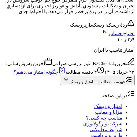
بحران و شکایاتِ مسدودیِ پاداش و «واریزِ اجباری برای آزادسازیِ
برداشت»، آن را در ردهٔ پرخطر قرار می‌دهد. با احتیاطِ جدی.
ردهٔ ریسک: ریسک‌دار
پرریسک
افتتاح حساب
۳٫۹
از ۱۰
امتیاز تناسب با ایران
تحریریهٔ B2Check
·
تیم بررسی صرافی
آخرین به‌روزرسانی:
۲۳ خرداد ۱۴۰۵
۴
دقیقه مطالعه
چگونه امتیاز می‌دهیم؟
فهرست مطالب
—
امتیاز و ریسک
در این صفحه
امتیاز و ریسک
مزایا و معایب
مناسب چه کسی؟
شرکت و رگولاتوری
شرایط معاملاتی
واریز و برداشت