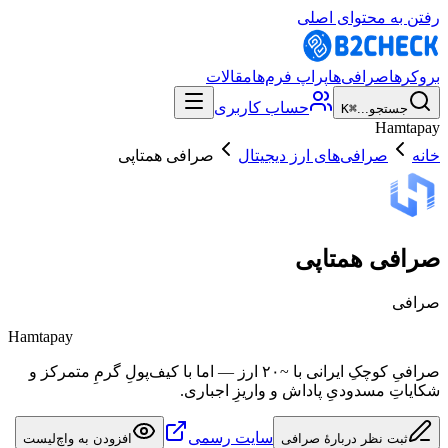
رفتن به محتوای اصلی
بروکرها
صرافی‌ها
پراپ فرم‌ها
مقالات
حساب کاربری
جستجو...
⌘K
Hamtapay
خانه
صرافی‌های ارز دیجیتال
صرافی همتاپی
صرافی همتاپی
صرافی
Hamtapay
صرافیِ کوچکِ ایرانی با ~۲۰ ارز — اما با کیف‌پولِ گرمِ متمرکز و
شکایاتِ مسدودیِ پاداش و واریزِ اجباری.
سایت رسمی
ثبت نظر دربارهٔ صرافی
افزودن به واچ‌لیست