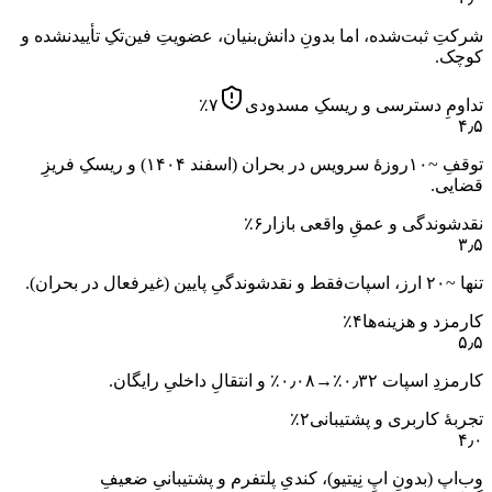
شرکتِ ثبت‌شده، اما بدونِ دانش‌بنیان، عضویتِ فین‌تکِ تأییدنشده و
کوچک.
تداومِ دسترسی و ریسکِ مسدودی
۷
٪
۴٫۵
توقفِ ~۱۰روزهٔ سرویس در بحران (اسفند ۱۴۰۴) و ریسکِ فریزِ
قضایی.
نقدشوندگی و عمقِ واقعی بازار
۶
٪
۳٫۵
تنها ~۲۰ ارز، اسپات‌فقط و نقدشوندگیِ پایین (غیرفعال در بحران).
کارمزد و هزینه‌ها
۴
٪
۵٫۵
کارمزدِ اسپات ۰٫۳۲٪→۰٫۰۸٪ و انتقالِ داخلیِ رایگان.
تجربهٔ کاربری و پشتیبانی
۲
٪
۴٫۰
وب‌اپ (بدونِ اپِ نِیتیو)، کندیِ پلتفرم و پشتیبانیِ ضعیفِ