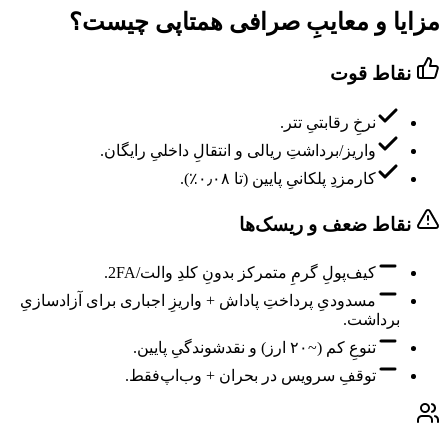
مزایا و معایبِ صرافی همتاپی چیست؟
نقاط قوت
نرخِ رقابتیِ تتر.
واریز/برداشتِ ریالی و انتقالِ داخلیِ رایگان.
کارمزدِ پلکانیِ پایین (تا ۰٫۰۸٪).
نقاط ضعف و ریسک‌ها
کیف‌پولِ گرمِ متمرکز بدونِ کلدِ والت/2FA.
مسدودیِ پرداختِ پاداش + واریزِ اجباری برای آزادسازیِ
برداشت.
تنوعِ کم (~۲۰ ارز) و نقدشوندگیِ پایین.
توقفِ سرویس در بحران + وب‌اپ‌فقط.