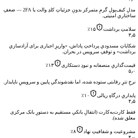
مدلِ کیف‌پولِ گرمِ متمرکز بدونِ جزئیاتِ کلدِ والت یا 2FA — ضعفِ
ساختاریِ امنیتی.
سلامتِ برداشت
۱۵
٪
۳٫۵
شکایاتِ مسدودیِ پرداختِ پاداش، «واریزِ اجباری برای آزادسازیِ
برداشت» و توقفِ سرویس در بحران.
قیمت‌گذاریِ منصفانه و نبودِ دستکاری
۱۳
٪
۵٫۰
نرخِ تترِ رقابتی ستوده شده، اما نقدشوندگیِ پایین و سرویسِ ناپایدار.
پایداریِ درگاهِ ریالی
۱۰
٪
۴٫۵
فقط کارت‌به‌کارت (انتقالِ بانکیِ مستقیم به دستورِ بانک مرکزی
معلق شده).
مشروعیت و شفافیتِ نهاد
۸
٪
۴٫۰