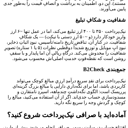
مستند). این دو، اطمینان به برداشت و انصافِ قیمت را به‌طورِ جدی
پایین می‌آورند.
شفافیت و شکافِ تبلیغ
نیک‌پرداخت ۳۵۰ تا ۴۰۰ ارز تبلیغ می‌کند، اما در عمل تنها ~۶ ارز
واریزِ خودکار دارد (و ~۵۰ ارزِ دستی با تیکت) — یک شکافِ
شفافیت. در کنارِ آن، تناقضِ تاریخِ دامنه/تأسیس، نبودِ اثباتِ ذخایر،
نبودِ اپِ موبایل و توزیعِ شدیداً دوقطبیِ نظرات (۵ یا ۱ ستاره) تصویرِ
شفافیت را مخدوش می‌کند. درگاهِ ریالیِ آن اما پایدار و با سقفِ
روشن است که نقطه‌قوتِ خدمتِ اصلی‌اش محسوب می‌شود.
جمع‌بندی B2Check
نیک‌پرداخت برای نقدِ سریعِ درآمدِ ارزیِ مبالغِ کوچک می‌تواند
کاربردی باشد، اما برای نگه‌داریِ دارایی یا مبالغِ بزرگ گزینه‌ای
پرریسک است: الگوی نگه‌داشتِ چندماهه، اسپردِ نامتقارن و
مسدودسازیِ حساب جدی‌اند. اگر از آن استفاده می‌کنید، مبالغ را
کوچک و گردشِ وجه را سریع نگه دارید.
آماده‌اید با
صرافی نیک‌پرداخت
شروع کنید؟
افتتاح حساب در سایت رسمیِ
صرافی
انجام می‌شود. پیش از واریز،