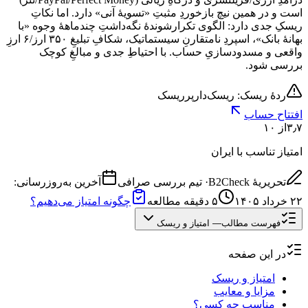
است و در همین نیچ بازخوردِ مثبتِ «تسویهٔ آنی» دارد. اما نکاتِ
ریسکِ جدی دارد: الگوی تکرارشوندهٔ نگه‌داشتِ چندماههٔ وجوه «با
بهانهٔ بانک»، اسپردِ نامتقارنِ سیستماتیک، شکافِ تبلیغِ ۳۵۰ ارز/۶ ارزِ
واقعی و مسدودسازیِ حساب. با احتیاطِ جدی و مبالغِ کوچک
بررسی شود.
ردهٔ ریسک: ریسک‌دار
پرریسک
افتتاح حساب
۳٫۷
از ۱۰
امتیاز تناسب با ایران
تحریریهٔ B2Check
·
تیم بررسی صرافی
آخرین به‌روزرسانی:
۲۲ خرداد ۱۴۰۵
۵
دقیقه مطالعه
چگونه امتیاز می‌دهیم؟
فهرست مطالب
—
امتیاز و ریسک
در این صفحه
امتیاز و ریسک
مزایا و معایب
مناسب چه کسی؟