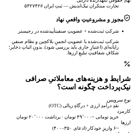
نهادِ حقوقیِ نگهدارندهٔ دارایی
تجارت مبتکران نیک‌اندیش — ثبتِ ایران #۵۳۲۷۴۲
مجوز و مشروعیتِ واقعیِ نهاد
شرکتِ ثبت‌شده + عضویتِ صنفی
تأییدشده در رجیستر
شرکتِ ثبت‌شده با عضویتِ انجمنِ بلاکچین و نظام صنفیِ
رایانه‌ای (اعتبارِ جاری باید بررسی شود). بدونِ اثباتِ ذخایر؛
شکافِ شفافیتِ تبلیغِ ارزها.
شرایط و هزینه‌های معاملاتیِ صرافی
نیک‌پرداخت چگونه است؟
نوعِ سرویس
نقدِ درآمدِ ارزی + درگاهِ ریالی (OTC)
کارمزد
خریدِ تومانی ~۴۹٬۰۰۰ تومان · برداشت ۲۰٬۰۰۰ تومان
ارزها
~۶ واریزِ خودکار (ادعای ۳۵۰–۴۰۰)