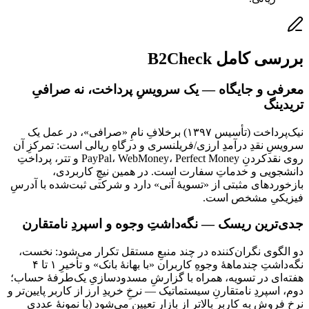
بررسی کامل B2Check
معرفی و جایگاه — یک سرویسِ پرداخت، نه صرافیِ
تریدینگ
نیک‌پرداخت (تأسیس ۱۳۹۷) برخلافِ نامِ «صرافی»، در عمل یک
سرویسِ نقدِ درآمدِ ارزی/فریلنسری و درگاهِ ریالی است: تمرکزِ آن
روی نقدکردنِ PayPal، WebMoney، Perfect Money و تتر، پرداختِ
دانشجویی و خدماتِ سفارت است. در همین نیچِ کاربردی،
بازخوردهای مثبتی از «تسویهٔ آنی» دارد و شرکتی ثبت‌شده با آدرسِ
فیزیکیِ مشخص است.
جدی‌ترین ریسک — نگه‌داشتِ وجوه و اسپردِ نامتقارن
دو الگوی نگران‌کننده در چند منبعِ مستقل تکرار می‌شود: نخست،
نگه‌داشتِ چندماههٔ وجوهِ کاربران «با بهانهٔ بانک» و تأخیرِ ۱ تا ۴
هفته‌ای در تسویه، همراه با گزارشِ مسدودسازیِ یک‌طرفهٔ حساب؛
دوم، اسپردِ نامتقارنِ سیستماتیک — نرخِ خریدِ ارز از کاربر پایین‌تر و
نرخِ فروش به کاربر بالاتر از بازار تعیین می‌شود (با نمونهٔ عددیِ