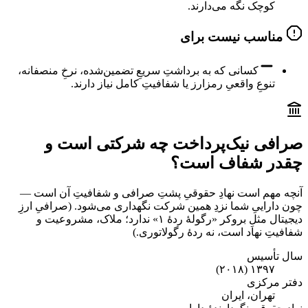
کوچک نگه می‌دارند.
مناسب نیست برای
کسانی که به برداشتِ سریعِ تضمین‌شده، نرخِ منصفانه،
تنوعِ واقعیِ رمزارز یا شفافیتِ کامل نیاز دارند.
صرافی نیک‌پرداخت چه شرکتی است و
چقدر شفاف است؟
آنچه مهم است نهادِ حقوقیِ پشتِ صرافی و شفافیتِ آن است —
چون داراییِ شما نزدِ همین شرکت نگهداری می‌شود. (صرافیِ ارزِ
دیجیتال مثلِ بروکر «رگولهٔ ردهٔ ۱» ندارد؛ ملاک، مشروعیت و
شفافیتِ نهاد است، نه ردهٔ رگولاتوری.)
سال تأسیس
۱۳۹۷ (۲۰۱۸)
دفتر مرکزی
تهران، ایران