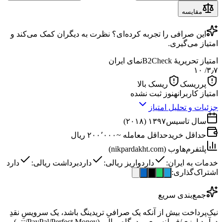
مقایسه
این
صرافی
را تجربه کرده‌ای؟ نظرت به دیگران کمک می‌کند و
امتیاز می‌گیری.
امتیاز تحریریهٔ B2Check
نمای ایران
/ ۱۰
۳٫۷
پرریسک
ریسک بالا
امتیاز کاربران
هنوز ثبت نشده
جزئیات و تحلیل امتیاز
سال تاسیس
۱۳۹۷ (۲۰۱۸)
حداقل خرید
حداقل معامله ~۲۰۰٬۰۰۰ ریال
پلتفرم‌ها
وب (nikpardakht.com)
خدمات به ایران:
دارد
واریز ریالی:
دارد
برداشت ریالی:
دارد
اشتراک‌گذاری:
جمع‌بندی سریع
نیک‌پرداخت بیش از آنکه یک صرافیِ تریدینگ باشد، یک سرویسِ نقدِ
درآمدِ ارزی/فریلنسری و درگاهِ ریالی (PayPal/Perfect Money/تتر)