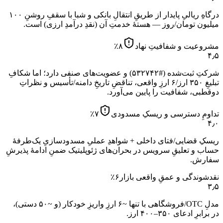
درگاهِ ریالیِ پایدار از طریقِ انتقالِ بانکی و شبا با سقفِ روشنِ ۱۰۰
میلیون تومان/روز — هستهٔ خدمتِ آن (نقدِ درآمدِ ارزی) است.
مشروعیت و شفافیتِ نهاد
۸
٪
۴٫۵
شرکتِ ثبت‌شده (#۵۳۲۷۴۲) و عضویت‌های صنفی دارد؛ اما شکافِ
تبلیغِ ۳۵۰ ارز/۶ ارزِ واقعی، تناقضِ تاریخِ دامنه/تأسیس و نظراتِ
دوقطبی، شفافیت را پایین می‌آورد.
تداومِ دسترسی و ریسکِ مسدودی
۷
٪
۴٫۰
ریسکِ قضایی/فتای داخلی + شواهدِ عملیِ مسدودسازیِ یک‌طرفهٔ
حساب و تعلیقِ سرویس در بحران‌های ژئوپلیتیک ضمنِ ادامهٔ پذیرشِ
سفارش.
نقدشوندگی و عمقِ واقعی بازار
۶
٪
۳٫۵
مدلِ OTC/فروشگاهی با تنها ~۶ ارزِ واریزِ خودکار (و ~۵۰ دستی)،
در برابرِ ادعای ۳۵۰–۴۰۰ ارز.