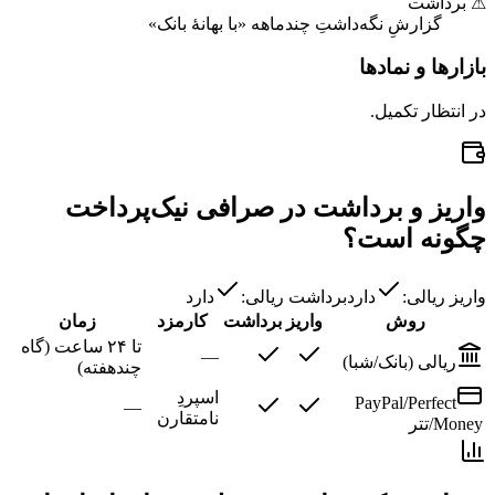
⚠ برداشت
گزارشِ نگه‌داشتِ چندماهه «با بهانهٔ بانک»
بازارها و نمادها
در انتظار تکمیل.
واریز و برداشت در صرافی نیک‌پرداخت
چگونه است؟
واریز ریالی:
دارد
برداشت ریالی:
دارد
روش
واریز
برداشت
کارمزد
زمان
تا ۲۴ ساعت (گاه
—
ریالی (بانک/شبا)
چندهفته)
اسپردِ
PayPal/Perfect
—
نامتقارن
Money/تتر