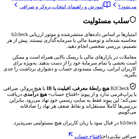
می‌شود؟
آموزش و راهنمای انتخاب بروکر و صرافی
سلب مسئولیت
امتیازها بر اساس داده‌های منتشرشده و موتور ارزیابی b2check
محاسبه شده‌اند و توصیهٔ مالی یا سرمایه‌گذاری نیستند. پیش از هر
تصمیم، بررسی شخصی انجام دهید.
معاملات در بازارهای مالی با ریسک بالایی همراه است و ممکن
است بخشی یا تمام سرمایهٔ خود را از دست بدهید. به‌ویژه برای
کاربران ایرانی، ریسک مسدودی حساب و دشواری برداشت را جدی
بگیرید.
B2Check
هیچ رابطهٔ معرفی، افیلیت یا IB
با هیچ بروکر، صرافی
یا پراپ‌فرمی ندارد و از پیوندِ «افتتاح حساب»
هیچ درآمدی
دریافت
نمی‌کند؛ این پیوند فقط به سایتِ رسمیِ خودِ نهاد می‌رود. بنابراین
بررسی‌ها کاملاً مستقل‌اند و نقاط ضعف هر نهاد را صادقانه
می‌گوییم.
b2check در قبال سود یا زیان کاربران هیچ مسئولیتی نمی‌پذیرد.
صرافی نیک‌پرداخت
افتتاح حساب