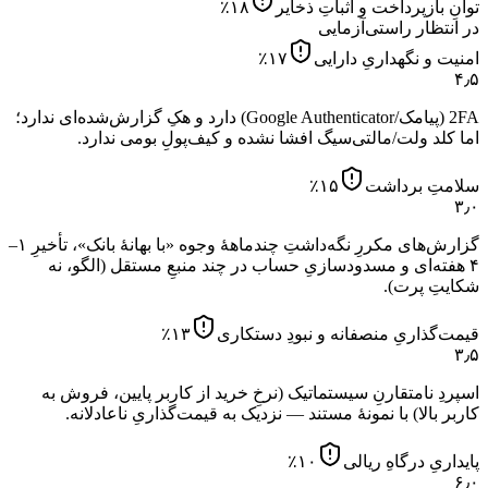
توانِ بازپرداخت و اثباتِ ذخایر
۱۸
٪
در انتظار راستی‌آزمایی
امنیت و نگهداریِ دارایی
۱۷
٪
۴٫۵
2FA (پیامک/Google Authenticator) دارد و هکِ گزارش‌شده‌ای ندارد؛
اما کلد ولت/مالتی‌سیگ افشا نشده و کیف‌پولِ بومی ندارد.
سلامتِ برداشت
۱۵
٪
۳٫۰
گزارش‌های مکررِ نگه‌داشتِ چندماههٔ وجوه «با بهانهٔ بانک»، تأخیرِ ۱–
۴ هفته‌ای و مسدودسازیِ حساب در چند منبعِ مستقل (الگو، نه
شکایتِ پرت).
قیمت‌گذاریِ منصفانه و نبودِ دستکاری
۱۳
٪
۳٫۵
اسپردِ نامتقارنِ سیستماتیک (نرخِ خرید از کاربر پایین، فروش به
کاربر بالا) با نمونهٔ مستند — نزدیک به قیمت‌گذاریِ ناعادلانه.
پایداریِ درگاهِ ریالی
۱۰
٪
۶٫۰