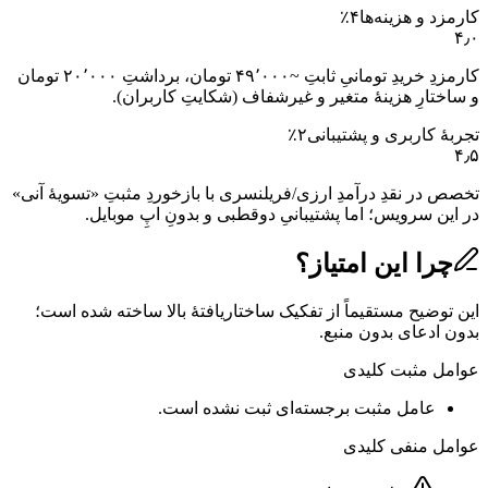
کارمزد و هزینه‌ها
۴
٪
۴٫۰
کارمزدِ خریدِ تومانیِ ثابتِ ~۴۹٬۰۰۰ تومان، برداشتِ ۲۰٬۰۰۰ تومان
و ساختارِ هزینهٔ متغیر و غیرشفاف (شکایتِ کاربران).
تجربهٔ کاربری و پشتیبانی
۲
٪
۴٫۵
تخصص در نقدِ درآمدِ ارزی/فریلنسری با بازخوردِ مثبتِ «تسویهٔ آنی»
در این سرویس؛ اما پشتیبانیِ دوقطبی و بدونِ اپِ موبایل.
چرا این امتیاز؟
این توضیح مستقیماً از تفکیک ساختاریافتهٔ بالا ساخته شده است؛
بدون ادعای بدون منبع.
عوامل مثبت کلیدی
عامل مثبت برجسته‌ای ثبت نشده است.
عوامل منفی کلیدی