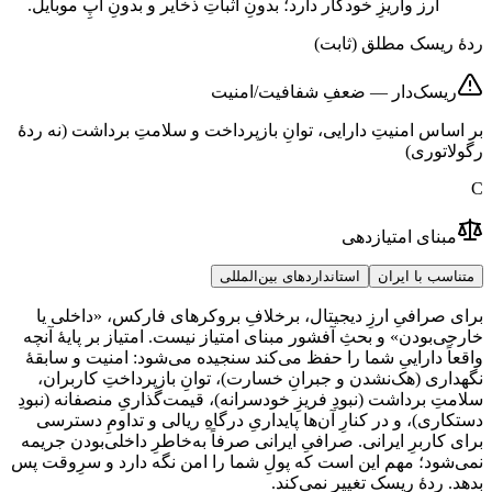
ارز واریزِ خودکار دارد؛ بدونِ اثباتِ ذخایر و بدونِ اپِ موبایل.
ردهٔ ریسک مطلق (ثابت)
ریسک‌دار — ضعفِ شفافیت/امنیت
بر اساس امنیتِ دارایی، توانِ بازپرداخت و سلامتِ برداشت (نه ردهٔ
رگولاتوری)
C
مبنای امتیازدهی
متناسب با ایران
استانداردهای بین‌المللی
برای صرافیِ ارزِ دیجیتال، برخلافِ بروکرهای فارکس، «داخلی یا
خارجی‌بودن» و بحثِ آفشور مبنای امتیاز نیست. امتیاز بر پایهٔ آنچه
واقعاً داراییِ شما را حفظ می‌کند سنجیده می‌شود: امنیت و سابقهٔ
نگهداری (هک‌نشدن و جبرانِ خسارت)، توانِ بازپرداختِ کاربران،
سلامتِ برداشت (نبودِ فریزِ خودسرانه)، قیمت‌گذاریِ منصفانه (نبودِ
دستکاری)، و در کنارِ آن‌ها پایداریِ درگاهِ ریالی و تداومِ دسترسی
برای کاربرِ ایرانی. صرافیِ ایرانی صرفاً به‌خاطرِ داخلی‌بودن جریمه
نمی‌شود؛ مهم این است که پولِ شما را امن نگه دارد و سرِوقت پس
بدهد. ردهٔ ریسک تغییر نمی‌کند.