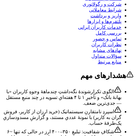
شرکت و رگولاتوری
شرایط معاملاتی
واریز و برداشت
پلتفرم‌ها و ابزارها
خدمات کاربران ایرانی
بررسی کامل
تماس و حضور
نظرات کاربران
نهادهای مشابه
سؤالات متداول
منابع مرتبط
هشدارهای مهم
الگوی تکرارشوندهٔ نگه‌داشتِ چندماههٔ وجوهِ کاربران «با
بهانهٔ بانک» و تأخیرِ ۱ تا ۴ هفته‌ایِ تسویه در چند منبعِ مستقل
— جدی‌ترین ضعف.
اسپردِ نامتقارنِ سیستماتیک (خرید ارزان از کاربر، فروش
گران به کاربر) با نمونهٔ عددیِ مستند، و گزارشِ مسدودسازیِ
یک‌طرفهٔ حساب.
شکافِ شفافیت: تبلیغِ ۳۵۰–۴۰۰ ارز در حالی که تنها ~۶