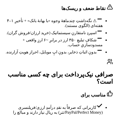
نقاط ضعف و ریسک‌ها
⚠ نگه‌داشتِ چندماههٔ وجوه «با بهانهٔ بانک» + تأخیرِ ۱–۴
هفته‌ای (الگوی مستند).
اسپردِ نامتقارنِ سیستماتیک (خرید ارزان/فروش گران).
شکافِ تبلیغِ ۳۵۰ ارز در برابرِ ~۶ ارزِ واقعی +
مسدودسازیِ حساب.
بدونِ اثباتِ ذخایر، بدونِ اپِ موبایل، احراز هویتِ آزارنده.
صرافی نیک‌پرداخت برای چه کسی مناسب
است؟
مناسب برای
کاربرانی که صرفاً به نقدِ درآمدِ ارزی/فریلنسری
(PayPal/Perfect Money/تتر) به ریال نیاز دارند و مبالغ را