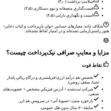
سلامتِ برداشت
(
۳٫۰
)
قیمت‌گذاریِ منصفانه و نبودِ دستکاری
(
۳٫۵
)
امنیت و نگهداریِ دارایی
(
۴٫۵
)
شکاف داده: معیارهای حساس «
توانِ بازپرداخت و اثباتِ ذخایر
»
هنوز راستی‌آزمایی نشده‌اند و در امتیاز لحاظ نشده‌اند.
مزایا و معایبِ صرافی نیک‌پرداخت چیست؟
نقاط قوت
تخصصِ نقدِ درآمدِ ارزی/فریلنسری و درگاهِ ریالیِ پایدار
(شبا، سقفِ روشن).
شرکتِ ثبت‌شده + آدرسِ فیزیکیِ مشخص + عضویت‌های
صنفی.
بازخوردِ مثبتِ «تسویهٔ آنی» در سرویسِ نقدِ ارز.
سابقهٔ ~۷ سال بدونِ هکِ عمومی.