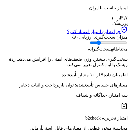
امتیاز تناسب با ایران
۳٫۷
از ۱۰
پرریسک
چرا به این امتیاز اعتماد کنم؟
میزان سخت‌گیری ارزیابی
۸۰
٪
محتاطانه
سخت‌گیرانه
سخت‌گیری بیشتر، وزن ضعف‌های ایمنی را افزایش می‌دهد. ردهٔ
ریسک با این کنترل تغییر نمی‌کند.
اطمینان داده
۹
از
۱۰
معیار تأییدشده
معیارهای حساس تأییدنشده:
توانِ بازپرداخت و اثباتِ ذخایر
سه امتیاز، جداگانه و شفاف
امتیاز تحریریه b2check
محاسبهٔ موتور قطعی از معیارهای قابل‌راستی‌آزمایی