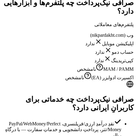
صرافی نیک‌پرداخت چه پلتفرم‌ها و ابزارهایی
دارد؟
پلتفرم‌های معاملاتی
وب (nikpardakht.com)
اپلیکیشن موبایل
ندارد
حساب دمو
ندارد
کپی‌تریدینگ
ندارد
MAM / PAMM
نامشخص
اکسپرت ادوایزر (EA)
نامشخص
صرافی نیک‌پرداخت چه خدماتی برای
کاربرانِ ایرانی دارد؟
نقدِ درآمدِ ارزی/فریلنسری، PayPal/WebMoney/Perfect
Money/تتر، پرداختِ دانشجویی و خدماتِ سفارت — با درگاهِ
ریالی.