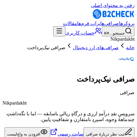
رفتن به محتوای اصلی
بروکرها
صرافی‌ها
پراپ فرم‌ها
مقالات
حساب کاربری
جستجو...
⌘K
Nikpardakht
خانه
صرافی‌های ارز دیجیتال
صرافی نیک‌پرداخت
صرافی نیک‌پرداخت
صرافی
Nikpardakht
سرویسِ نقدِ درآمدِ ارزی و درگاهِ ریالیِ باسابقه — اما با نگه‌داشتِ
چندماههٔ وجوه، اسپردِ نامتقارن و شفافیتِ پایین.
سایت رسمی
ثبت نظر دربارهٔ صرافی
افزودن به واچ‌لیست