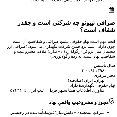
صرافی نیپوتو چه شرکتی است و چقدر
شفاف است؟
آنچه مهم است نهادِ حقوقیِ پشتِ صرافی و شفافیتِ آن است —
چون داراییِ شما نزدِ همین شرکت نگهداری می‌شود. (صرافیِ ارزِ
دیجیتال مثلِ بروکر «رگولهٔ ردهٔ ۱» ندارد؛ ملاک، مشروعیت و
شفافیتِ نهاد است، نه ردهٔ رگولاتوری.)
سال تأسیس
۱۳۹۸ (۲۰۱۹)
دفتر مرکزی
تهران، ایران (صادقیه)
نهادِ حقوقیِ نگهدارندهٔ دارایی
فناوریِ اطلاعاتِ همتا سپهر فردا — ثبتِ ایران #۵۷۴۴۶۰
مجوز و مشروعیتِ واقعیِ نهاد
شرکتِ ثبت‌شده + دانش‌بنیان/فین‌تک
تأییدشده در رجیستر