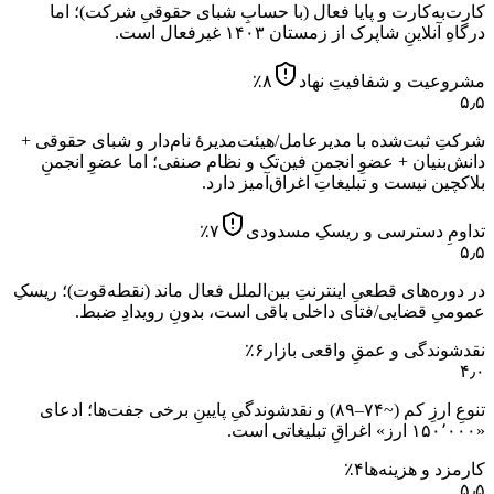
کارت‌به‌کارت و پایا فعال (با حسابِ شبای حقوقیِ شرکت)؛ اما
درگاهِ آنلاینِ شاپرک از زمستان ۱۴۰۳ غیرفعال است.
مشروعیت و شفافیتِ نهاد
۸
٪
۵٫۵
شرکتِ ثبت‌شده با مدیرعامل/هیئت‌مدیرهٔ نام‌دار و شبای حقوقی +
دانش‌بنیان + عضوِ انجمنِ فین‌تک و نظام صنفی؛ اما عضوِ انجمنِ
بلاکچین نیست و تبلیغاتِ اغراق‌آمیز دارد.
تداومِ دسترسی و ریسکِ مسدودی
۷
٪
۵٫۵
در دوره‌های قطعیِ اینترنتِ بین‌الملل فعال ماند (نقطه‌قوت)؛ ریسکِ
عمومیِ قضایی/فتای داخلی باقی است، بدونِ رویدادِ ضبط.
نقدشوندگی و عمقِ واقعی بازار
۶
٪
۴٫۰
تنوعِ ارزِ کم (~۷۴–۸۹) و نقدشوندگیِ پایینِ برخی جفت‌ها؛ ادعای
«۱۵۰٬۰۰۰ ارز» اغراقِ تبلیغاتی است.
کارمزد و هزینه‌ها
۴
٪
۵٫۵