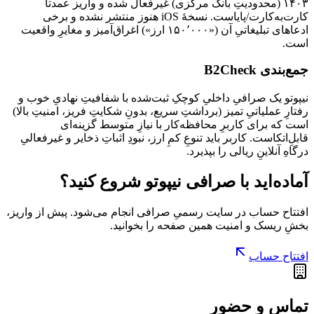
۱۴۰۳ (محدودیتِ بانک مرکزی) غیرفعال شده و واریز عمدتاً
کارت‌به‌کارت/پایاست. نسخهٔ iOS هنوز منتشر نشده و برخی
ادعاهای تبلیغاتیِ آن («۱۵۰٬۰۰۰ ارز») اغراق‌آمیز و مغایرِ واقعیت
است.
جمع‌بندی B2Check
نیپوتو یک صرافیِ داخلیِ کوچکِ ثبت‌شده با شفافیتِ نهادیِ خوب و
رفتارِ عملیاتیِ تمیز (برداشتِ سریع، بدونِ شکایتِ فریز، امنیتِ بالا)
است که برای کاربرِ محافظه‌کار با نیازِ متوسط گزینه‌ای
قابلِ‌اتکاست. کاربر باید تنوعِ کمِ ارز، نبودِ اثباتِ ذخایر و غیرفعالیِ
درگاهِ آنلاینِ ریالی را بپذیرد.
آماده‌اید با
صرافی نیپوتو
شروع کنید؟
افتتاح حساب در سایت رسمیِ
صرافی
انجام می‌شود. پیش از واریز،
بخشِ
ریسک و امنیت
همین صفحه را بخوانید.
افتتاح حساب
تماس و حضور