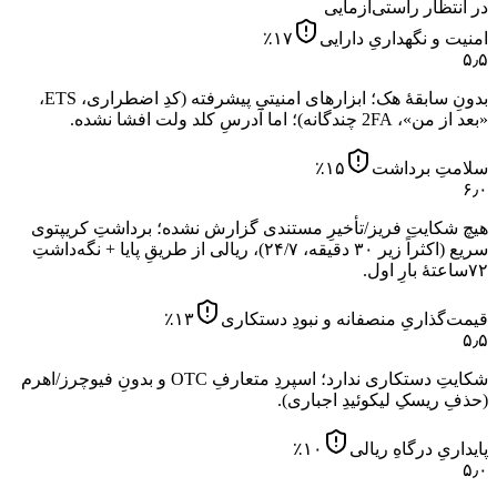
در انتظار راستی‌آزمایی
امنیت و نگهداریِ دارایی
۱۷
٪
۵٫۵
بدونِ سابقهٔ هک؛ ابزارهای امنیتیِ پیشرفته (کدِ اضطراری، ETS،
«بعد از من»، 2FA چندگانه)؛ اما آدرسِ کلد ولت افشا نشده.
سلامتِ برداشت
۱۵
٪
۶٫۰
هیچ شکایتِ فریز/تأخیرِ مستندی گزارش نشده؛ برداشتِ کریپتوی
سریع (اکثراً زیر ۳۰ دقیقه، ۲۴/۷)، ریالی از طریقِ پایا + نگه‌داشتِ
۷۲ساعتهٔ بارِ اول.
قیمت‌گذاریِ منصفانه و نبودِ دستکاری
۱۳
٪
۵٫۵
شکایتِ دستکاری ندارد؛ اسپردِ متعارفِ OTC و بدونِ فیوچرز/اهرم
(حذفِ ریسکِ لیکوئیدِ اجباری).
پایداریِ درگاهِ ریالی
۱۰
٪
۵٫۰