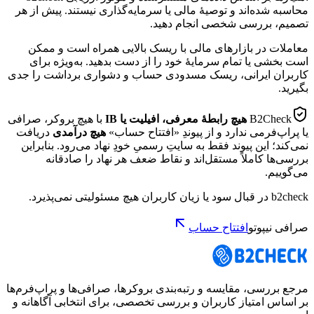
محاسبه شده‌اند و توصیهٔ مالی یا سرمایه‌گذاری نیستند. پیش از هر
تصمیم، بررسی شخصی انجام دهید.
معاملات در بازارهای مالی با ریسک بالایی همراه است و ممکن
است بخشی یا تمام سرمایهٔ خود را از دست بدهید. به‌ویژه برای
کاربران ایرانی، ریسک مسدودی حساب و دشواری برداشت را جدی
بگیرید.
B2Check
هیچ رابطهٔ معرفی، افیلیت یا IB
با هیچ بروکر، صرافی
یا پراپ‌فرمی ندارد و از پیوندِ «افتتاح حساب»
هیچ درآمدی
دریافت
نمی‌کند؛ این پیوند فقط به سایتِ رسمیِ خودِ نهاد می‌رود. بنابراین
بررسی‌ها کاملاً مستقل‌اند و نقاط ضعف هر نهاد را صادقانه
می‌گوییم.
b2check در قبال سود یا زیان کاربران هیچ مسئولیتی نمی‌پذیرد.
صرافی نیپوتو
افتتاح حساب
مرجع بررسی، مقایسه و رتبه‌بندی بروکرها، صرافی‌ها و پراپ‌فرم‌ها
بر اساس امتیاز کاربران و بررسی تخصصی، برای انتخابی آگاهانه و