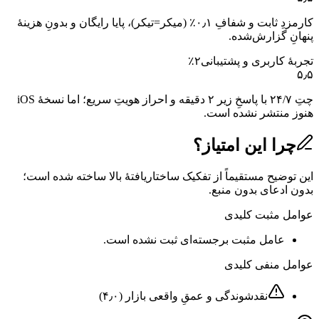
کارمزدِ ثابت و شفافِ ۰٫۱٪ (میکر=تیکر)، پایا رایگان و بدونِ هزینهٔ
پنهانِ گزارش‌شده.
تجربهٔ کاربری و پشتیبانی
۲
٪
۵٫۵
چتِ ۲۴/۷ با پاسخِ زیر ۲ دقیقه و احراز هویتِ سریع؛ اما نسخهٔ iOS
هنوز منتشر نشده است.
چرا این امتیاز؟
این توضیح مستقیماً از تفکیک ساختاریافتهٔ بالا ساخته شده است؛
بدون ادعای بدون منبع.
عوامل مثبت کلیدی
عامل مثبت برجسته‌ای ثبت نشده است.
عوامل منفی کلیدی
نقدشوندگی و عمقِ واقعی بازار
(
۴٫۰
)