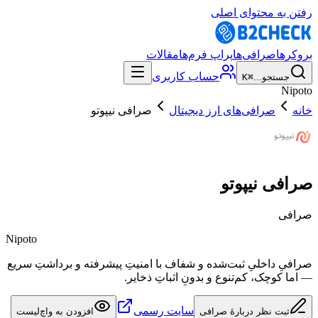
رفتن به محتوای اصلی
بروکرها
صرافی‌ها
پراپ فرم‌ها
مقالات
حساب کاربری
جستجو...
⌘K
Nipoto
خانه
صرافی‌های ارز دیجیتال
صرافی نیپوتو
صرافی نیپوتو
صرافی
Nipoto
صرافیِ داخلیِ ثبت‌شده و شفاف با امنیتِ پیشرفته و برداشتِ سریع
— اما کوچک، کم‌تنوع و بدونِ اثباتِ ذخایر.
سایت رسمی
ثبت نظر دربارهٔ صرافی
افزودن به واچ‌لیست