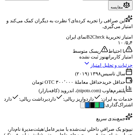
مقایسه
این
صرافی
را تجربه کرده‌ای؟ نظرت به دیگران کمک می‌کند و
امتیاز می‌گیری.
امتیاز تحریریهٔ B2Check
نمای ایران
/ ۱۰
۵٫۴
با احتیاط
ریسک متوسط
امتیاز کاربران
هنوز ثبت نشده
جزئیات و تحلیل امتیاز
سال تاسیس
۱۳۹۸ (۲۰۱۹)
حداقل خرید
حداقل معاملهٔ OTC ۳۰۰٬۰۰۰ تومان
پلتفرم‌ها
وب (nipoto.com)، اندروید (کافه‌بازار)
خدمات به ایران:
دارد
واریز ریالی:
دارد
برداشت ریالی:
دارد
اشتراک‌گذاری:
جمع‌بندی سریع
نیپوتو یک صرافیِ داخلیِ ثبت‌شده با مدیرعامل/هیئت‌مدیرهٔ نام‌دار،
حسابِ شبای حقوقی و مجوزهای داخلیِ معتبر (دانش‌بنیان، فین‌تک)