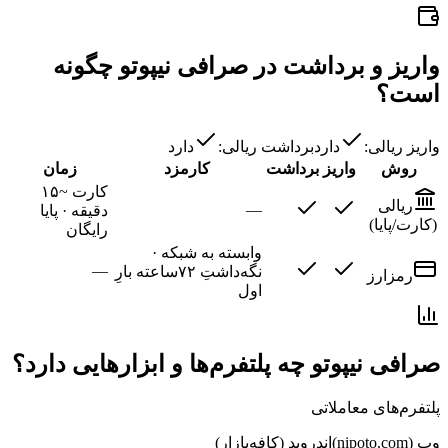
واریز و برداشت در صرافی نیپوتو چگونه
است؟
واریز ریالی:
دارد
برداشت ریالی:
دارد
روش
واریز
برداشت
کارمزد
زمان
کارت ~۱۵
ریالی
—
دقیقه · پایا
(کارت/پایا)
رایگان
وابسته به شبکه ·
—
نگه‌داشتِ ۷۲ساعته بارِ
رمزارز
اول
صرافی نیپوتو چه پلتفرم‌ها و ابزارهایی دارد؟
پلتفرم‌های معاملاتی
وب (nipoto.com)
اندروید (کافه‌بازار)