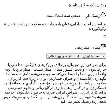
ردهٔ ریسک مطلق (ثابت)
ریسک‌دار — ضعفِ شفافیت/امنیت
بر اساس امنیتِ دارایی، توانِ بازپرداخت و سلامتِ برداشت (نه ردهٔ
رگولاتوری)
C
مبنای امتیازدهی
متناسب با ایران
استانداردهای بین‌المللی
برای صرافیِ ارزِ دیجیتال، برخلافِ بروکرهای فارکس، «داخلی یا
خارجی‌بودن» و بحثِ آفشور مبنای امتیاز نیست. امتیاز بر پایهٔ آنچه
واقعاً داراییِ شما را حفظ می‌کند سنجیده می‌شود: امنیت و سابقهٔ
نگهداری (هک‌نشدن و جبرانِ خسارت)، توانِ بازپرداختِ کاربران،
سلامتِ برداشت (نبودِ فریزِ خودسرانه)، قیمت‌گذاریِ منصفانه (نبودِ
دستکاری)، و در کنارِ آن‌ها پایداریِ درگاهِ ریالی و تداومِ دسترسی
برای کاربرِ ایرانی. صرافیِ ایرانی صرفاً به‌خاطرِ داخلی‌بودن جریمه
نمی‌شود؛ مهم این است که پولِ شما را امن نگه دارد و سرِوقت پس
بدهد. ردهٔ ریسک تغییر نمی‌کند.