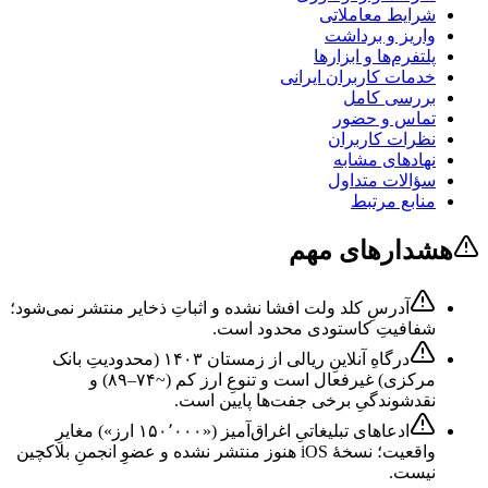
شرایط معاملاتی
واریز و برداشت
پلتفرم‌ها و ابزارها
خدمات کاربران ایرانی
بررسی کامل
تماس و حضور
نظرات کاربران
نهادهای مشابه
سؤالات متداول
منابع مرتبط
هشدارهای مهم
آدرسِ کلد ولت افشا نشده و اثباتِ ذخایر منتشر نمی‌شود؛
شفافیتِ کاستودی محدود است.
درگاهِ آنلاینِ ریالی از زمستان ۱۴۰۳ (محدودیتِ بانک
مرکزی) غیرفعال است و تنوعِ ارز کم (~۷۴–۸۹) و
نقدشوندگیِ برخی جفت‌ها پایین است.
ادعاهای تبلیغاتیِ اغراق‌آمیز («۱۵۰٬۰۰۰ ارز») مغایرِ
واقعیت؛ نسخهٔ iOS هنوز منتشر نشده و عضوِ انجمنِ بلاکچین
نیست.