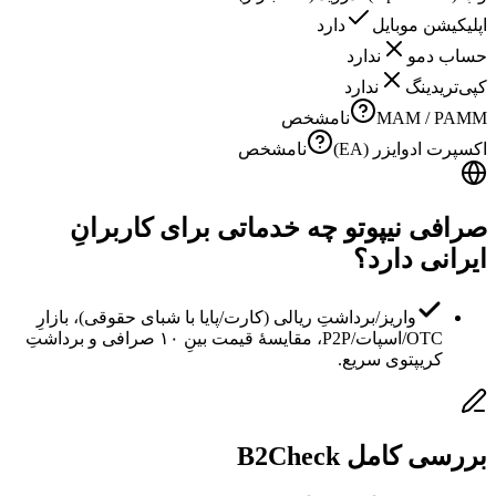
اپلیکیشن موبایل
دارد
حساب دمو
ندارد
کپی‌تریدینگ
ندارد
MAM / PAMM
نامشخص
اکسپرت ادوایزر (EA)
نامشخص
صرافی نیپوتو چه خدماتی برای کاربرانِ
ایرانی دارد؟
واریز/برداشتِ ریالی (کارت/پایا با شبای حقوقی)، بازارِ
OTC/اسپات/P2P، مقایسهٔ قیمت بینِ ۱۰ صرافی و برداشتِ
کریپتوی سریع.
بررسی کامل B2Check