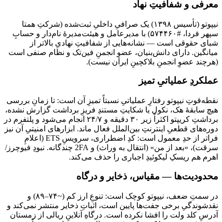
معرفی و شفافیتِ نهاد
نیپوتو (تأسیس ۱۳۹۸) یک صرافیِ داخلیِ ثبت‌شده (شرکتِ همتا
سپهر فردا، #۵۷۴۴۶۰) با مدیرعامل و هیئت‌مدیرهٔ نام‌دار و حسابِ
شبای حقوقی است — نشانه‌هایی از شفافیتِ نهادیِ بالاتر از
میانگین. دارای دانش‌بنیان، عضوِ انجمنِ فین‌تک و نظام صنفی است
(هرچند عضوِ انجمنِ بلاکچینِ ایران نیست).
عملکردِ عملیاتیِ تمیز
نقطه‌قوتِ نیپوتو رفتارِ عملیاتیِ نسبتاً تمیزِ آن است: تا زمانِ بررسی
هیچ سابقهٔ هک، نکول یا شکایتِ مستندِ فریزِ برداشت گزارش نشده،
برداشتِ کریپتو اکثراً زیر ۳۰ دقیقه و ۲۴/۷ انجام می‌شود و پلتفرم در
دوره‌های قطعیِ اینترنتِ بین‌الملل فعال ماند. ابزارهای امنیتیِ آن نیز
فراتر از حدِ معمول است: کدِ اضطراری، سرویسِ ETS (اعلامِ
سرقت)، «بعد از من» (انتقال به وراث) و 2FA چندگانه. نبودِ فیوچرز/
اهرم هم ریسکِ لیکوئیدِ اجباری را حذف می‌کند.
محدودیت‌ها — مقیاس، ذخایر و درگاه
در سمتِ ضعف، نیپوتو کوچک است: تنوعِ ارز کم (~۷۴–۸۹) و
نقدشوندگیِ برخی جفت‌ها پایین است، اثباتِ ذخایر منتشر نمی‌کند و
آدرسِ کلد ولت را افشا نکرده است. درگاهِ آنلاینِ ریالی از زمستان