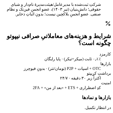
شرکتِ ثبت‌شده با مدیرعامل/هیئت‌مدیرهٔ نام‌دار و شبای
حقوقی؛ دانش‌بنیان (تیر ۱۴۰۳)، عضوِ انجمنِ فین‌تک و نظام
صنفی. عضوِ انجمنِ بلاکچین نیست؛ بدونِ اثباتِ ذخایر.
شرایط و هزینه‌های معاملاتیِ صرافی نیپوتو
چگونه است؟
کارمزد
۰٫۱٪ ثابت (میکر=تیکر) · پایا رایگان
بازارها
OTC + اسپات + P2P (تومان/تتر) · بدونِ فیوچرز
برداشتِ کریپتو
اکثراً زیر ۳۰ دقیقه · ۲۴/۷
امنیت
کدِ اضطراری + ETS + «بعد از من» + 2FA
بازارها و نمادها
در انتظار تکمیل.