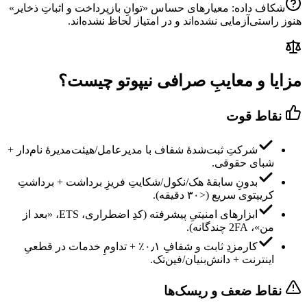
شکاف داده: معیارهای حساس «
توانِ بازپرداخت و اثباتِ ذخایر
»
هنوز راستی‌آزمایی نشده‌اند و در امتیاز لحاظ نشده‌اند.
مزایا و معایبِ صرافی نیپوتو چیست؟
نقاط قوت
شرکتِ ثبت‌شدهٔ شفاف با مدیرعامل/هیئت‌مدیرهٔ نام‌دار +
شبای حقوقی.
بدونِ سابقهٔ هک/نکول/شکایتِ فریزِ برداشت + برداشتِ
کریپتوی سریع (<۳۰ دقیقه).
ابزارهای امنیتیِ پیشرفته (کدِ اضطراری، ETS، «بعد از
من»، 2FA چندگانه).
کارمزدِ ثابت و شفافِ ۰٫۱٪ + تداومِ خدمات در قطعیِ
اینترنت + دانش‌بنیان/فین‌تک.
نقاط ضعف و ریسک‌ها