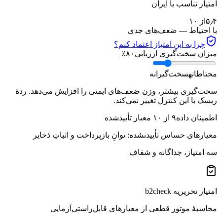
امتیاز تناسب با ایران
۵٫۴
از ۱۰
با احتیاط — ضعف‌های جدی
چرا به این امتیاز اعتماد کنم؟
میزان سخت‌گیری ارزیابی
۸۰
٪
محتاطانه
سخت‌گیرانه
سخت‌گیری بیشتر، وزن ضعف‌های ایمنی را افزایش می‌دهد. ردهٔ
ریسک با این کنترل تغییر نمی‌کند.
اطمینان داده
۹
از
۱۰
معیار تأییدشده
معیارهای حساس تأییدنشده:
توانِ بازپرداخت و اثباتِ ذخایر
سه امتیاز، جداگانه و شفاف
امتیاز تحریریه b2check
محاسبهٔ موتور قطعی از معیارهای قابل‌راستی‌آزمایی