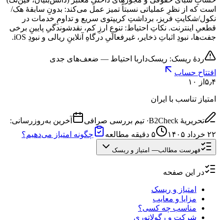
است که از نظرِ عملیاتی نسبتاً تمیز عمل می‌کند: بدونِ سابقهٔ هک/
نکول/شکایتِ فریز، برداشتِ کریپتوی سریع و تداومِ خدمات در
قطعیِ اینترنت. نکاتِ احتیاط: تنوعِ ارزِ کم، نقدشوندگیِ پایینِ برخی
جفت‌ها، نبودِ اثباتِ ذخایر، غیرفعالیِ درگاهِ آنلاینِ ریالی و نبودِ iOS.
ردهٔ ریسک: ریسک‌دار
با احتیاط — ضعف‌های جدی
افتتاح حساب
۵٫۴
از ۱۰
امتیاز تناسب با ایران
تحریریهٔ B2Check
·
تیم بررسی صرافی
آخرین به‌روزرسانی:
۲۲ خرداد ۱۴۰۵
۵
دقیقه مطالعه
چگونه امتیاز می‌دهیم؟
فهرست مطالب
—
امتیاز و ریسک
در این صفحه
امتیاز و ریسک
مزایا و معایب
مناسب چه کسی؟
شرکت و رگولاتوری