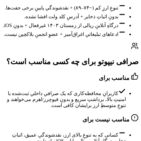
تنوعِ ارزِ کم (~۷۴–۸۹) + نقدشوندگیِ پایینِ برخی جفت‌ها.
بدونِ اثباتِ ذخایر + آدرسِ کلد ولت افشا نشده.
درگاهِ آنلاینِ ریالی از زمستان ۱۴۰۳ غیرفعال + بدونِ iOS.
ادعاهای تبلیغاتیِ اغراق‌آمیز + عضوِ انجمنِ بلاکچین نیست.
صرافی نیپوتو برای چه کسی مناسب است؟
مناسب برای
کاربرانِ محافظه‌کاری که یک صرافیِ داخلیِ ثبت‌شده با
امنیتِ بالا، برداشتِ سریع و بدونِ فیوچرز/اهرم می‌خواهند و
تنوعِ متوسطِ ارز برایشان کافی است.
مناسب نیست برای
کسانی که به تنوعِ بالای ارز، نقدشوندگیِ عمیق، اثباتِ
ذخایر، درگاهِ آنلاینِ ریالی یا اپِ iOS نیاز دارند.