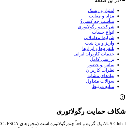
در این صفحه
امتیاز و ریسک
مزایا و معایب
مناسب چه کسی؟
شرکت و رگولاتوری
انواع حساب
شرایط معاملاتی
واریز و برداشت
پلتفرم‌ها و ابزارها
خدمات کاربران ایرانی
بررسی کامل
تماس و حضور
نظرات کاربران
نهادهای مشابه
سؤالات متداول
منابع مرتبط
شکاف حمایت رگولاتوری
AUS Global یک گروه واقعاً چندرگولاتوره است (مجوزهای ASIC، CySEC، FSCA، موریس، SCA امارات و آنژوان روی صفحهٔ Compliance، که شماره‌هایشان واقعی‌اند) —