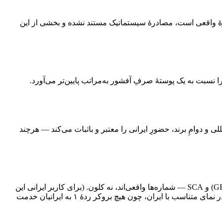
 نکتهٔ احتیاط است؛ اما بروکرِ چندرگولاتورهٔ واقعی است، مصادرهٔ سیستماتیک مستند نشده و بخشی از این
ین مجوزهای متعددِ بین‌المللی و دوامِ برند، حضورِ ایرانی را معتبر و باثبات می‌کند — هرچند
از منظر استاندارد بین‌المللی، یک گروهِ چندرگولاتورهٔ معتبر است: ASIC (۴۲۷۸۴۸)، CySEC (۳۵۰/۱۷)، FSCA (۵۲۱۷۱)، موریس (GB23201412) و SCA — شماره‌ها واقعی‌اند، نه کلون. (برای کاربر ایرانی این
(در نمای متناسب با ایران، چون هیچ بروکر ردهٔ ۱ به ایرانیان خدمت