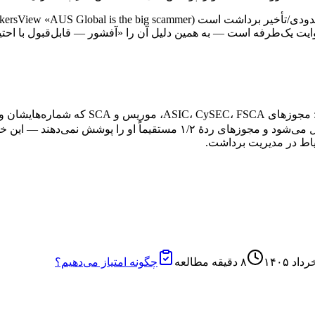
ایت یک‌طرفه است — به همین دلیل آن را «آفشور — قابل‌قبول با احتی
ایرانیان، کاربر ایرانی به نهاد آفشورِ گروه (سنت‌وینسنت/آنژوان) متصل می‌شو
یاط در مدیریت برداشت.
۸
دقیقه مطالعه
چگونه امتیاز می‌دهیم؟