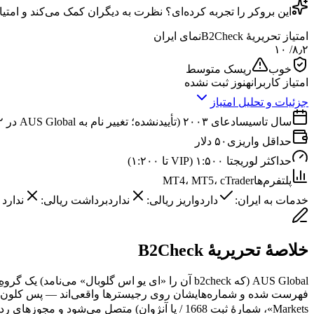
این
بروکر
را تجربه کرده‌ای؟ نظرت به دیگران کمک می‌کند و امتیا
امتیاز تحریریهٔ B2Check
نمای ایران
/ ۱۰
۸٫۲
خوب
ریسک متوسط
امتیاز کاربران
هنوز ثبت نشده
جزئیات و تحلیل امتیاز
سال تاسیس
ادعای ۲۰۰۳ (تأییدنشده؛ تغییر نام به AUS Global در ۲۰۲۲)
حداقل واریزی
۵۰ دلار
حداکثر لوریج
تا ۱:۵۰۰ (VIP تا ۱:۲۰۰)
پلتفرم‌ها
MT4، MT5، cTrader
خدمات به ایران:
دارد
واریز ریالی:
ندارد
برداشت ریالی:
ندارد
خلاصهٔ تحریریهٔ B2Check
فهرست شده و شماره‌هایشان روی رجیسترها واقعی‌اند — پس
کلون
Markets»، شمارهٔ ثبت 1668 / یا آنژوان) متصل می‌شود و مجوزهای ردهٔ ۱/۲ گروه مستقیماً او را پوشش نمی‌دهند — این خطِ پایهٔ ایران است، نه ضعفِ منحصربه‌فرد.