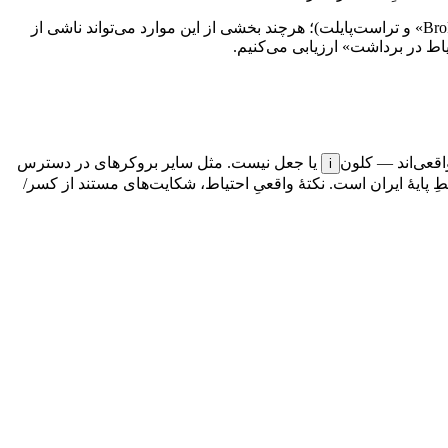
نکتهٔ واقعیِ احتیاط، شکایت‌های مستند از کسر اعلام‌نشدهٔ ~۴٪ و مسدودی/تأخیر برداشت است (BrokersView «AUS Global is the big scammer» و تراست‌پایلت)؛ هرچند بخشی از این موارد می‌تواند ناشی از
اط در برداشت» ارزیابی می‌کنیم.
کلون
یا جعل نیست. مثل سایر بروکرهای در دسترس
i
د و مجوزهای ردهٔ ۱/۲ مستقیماً او را پوشش نمی‌دهند — این خطِ پایهٔ ایران است. نکتهٔ واقعیِ احتیاط، شکایت‌های مستند از کسر/