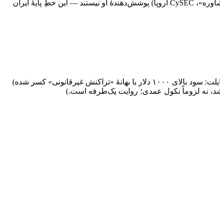
بروکرهای در دسترس ایرانیان، کاربر ایرانی به نهاد آفشورِ گروه (سنت‌وینسنت/آنژوان) متصل می‌شود و مجوزهای ردهٔ ۱/۲ گروه (ASIC «مشاوره»، CySEC اروپا) پوشش‌دهندهٔ او نیستند — این خطِ پایهٔ ایران
شکایت‌های مستند از مسدودی/تأخیر برداشت و کسر اعلام‌نشدهٔ ~۴٪ (BrokersView «AUS Global is the big scammer» و تراست‌پایلت: سود بالای ۱۰۰۰ دلار با بهانهٔ «تراکنش غیرقانونی» کسر شده)
اشد، نه لزوماً نکول عمدی؛ روایت یک‌طرفه است.)