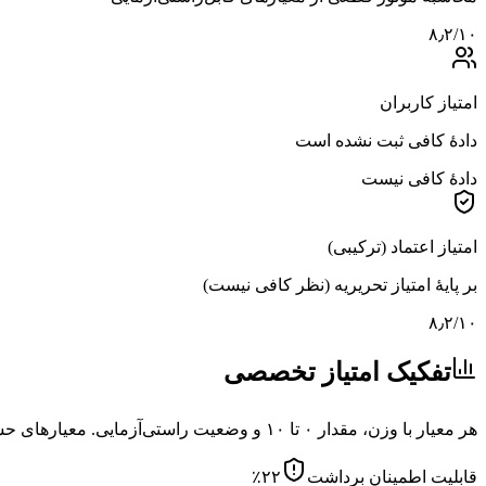
۸٫۲
/۱۰
امتیاز کاربران
دادهٔ کافی ثبت نشده است
دادهٔ کافی نیست
امتیاز اعتماد (ترکیبی)
بر پایهٔ امتیاز تحریریه (نظر کافی نیست)
۸٫۲
/۱۰
تفکیک امتیاز تخصصی
هر معیار با وزن، مقدار ۰ تا ۱۰ و وضعیت راستی‌آزمایی. معیارهای حساس به ریسک با
قابلیت اطمینان برداشت
۲۲
٪