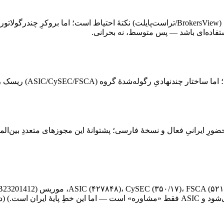
شکایت‌های مستند از کسر اعلام‌نشدهٔ ~۴٪ و مسدودی/تأخیر برداشت (BrokersView/تراست‌پایلت)
ستفاده‌ای باشد — پس متوسط، نه بحرانی.
A) ریسک را نسبت به یک پوستهٔ صرفِ آفشور به‌مراتب پایین‌تر می‌آورد.
هِ واقعاً چندرگولاتوره (ASIC/CySEC/FSCA/موریس/SCA) با حضورِ ایرانیِ فعال و نسخهٔ فارسی؛ پشتوانهٔ ا
 ایران است.)