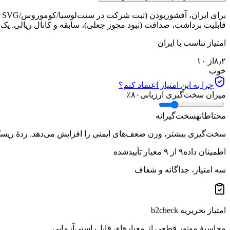
قابلیت برداشت، صداقت (نبود مجوز جعلی)، سابقه و کانال ریالی. یک ب
امتیاز تناسب با ایران
۸٫۲
از ۱۰
خوب
چرا به این امتیاز اعتماد کنم؟
میزان سخت‌گیری ارزیابی
۸۰
٪
محتاطانه
سخت‌گیرانه
سخت‌گیری بیشتر، وزن ضعف‌های ایمنی را افزایش می‌دهد. ردهٔ ریسک ب
اطمینان داده
۹
از
۹
معیار تأییدشده
سه امتیاز، جداگانه و شفاف
امتیاز تحریریه b2check
محاسبهٔ موتور قطعی از معیارهای قابل‌راستی‌آزمایی