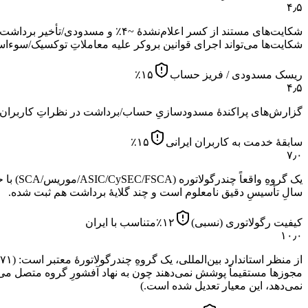
۴٫۵
شکایت‌ها می‌تواند اجرای قوانین بروکر علیه معاملاتِ توکسیک/سوءا
ریسک مسدودی / فریز حساب
۱۵
٪
۴٫۵
گزارش‌های پراکندهٔ مسدودسازیِ حساب/برداشت در نظراتِ کاربران؛ اما ساختار چندنهادیِ رگوله‌شدهٔ گروه (SIC/CySEC/FSCA
سابقهٔ خدمت به کاربران ایرانی
۱۵
٪
۷٫۰
یک گرو
سالِ تأسیسِ دقیق نامعلوم است و چند گلایهٔ برداشت هم ثبت شده.
کیفیت رگولاتوری (نسبی)
۱۲
٪
متناسب با ایران
۱۰٫۰
مجوزها مستقیماً پوشش نمی‌دهند چون به نهاد آفشورِ گروه متصل می‌شود و ASIC فقط «مشاوره» است — اما این خطِ پایهٔ
نمی‌دهد، این معیار تعدیل شده است.)