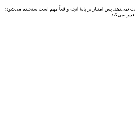
سنت‌لوسیا/کوموروس/SVG و…) خطِ پایه است، نه ضعف — چون هیچ بروکر ردهٔ ۱ به ایرانیان خدمت نمی‌دهد. پس امتیاز بر پایهٔ آنچه واقعاً مهم است سنجیده می‌شود:
ییر نمی‌کند.