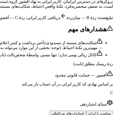
است، نه ضعفِ منحصربه‌فرد. نکتهٔ واقعیِ احتیاط، شکایت‌های مست
تبلیغ‌شده: ردهٔ
B
—
میان‌رده
دریافتی کاربر ایرانی: ردهٔ
C
—
آفشور
هشدارهای مهم
— مهم‌ترین نکتهٔ احتیاط. (توجه: بخشی از این موارد می‌تواند
کانال ریالی بومی ندارد؛ تنها مسیر، واسطهٔ شخص‌ثالث (تاپ
ردهٔ ریسک مطلق (ثابت)
آفشور — حمایت قانونی محدود
بر اساس نهادی که کاربر ایرانی در آن حساب باز می‌کند
C
مبنای امتیازدهی
متناسب با ایران
استانداردهای بین‌المللی