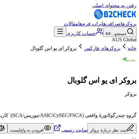
رفتن به محتوای اصلی
بروکرها
صرافی‌ها
پراپ فرم‌ها
مقالات
حساب کاربری
جستجو...
⌘K
AUS Global
خانه
بروکرهای فارکس
بروکر ای یو اس گلوبال
بروکر ای یو اس گلوبال
بروکر
گروهِ چندرگولاتورهٔ واقعی (ASIC/CySEC/FSCA/موریس/SCA)؛ کاربر ایرانی به نهاد آفشورِ گروه متصل می‌شود — نکتهٔ احتیاط، شکایت‌های برداشت است نه مجوزها.
سایت رسمی
ثبت نظر دربارهٔ بروکر
افزودن به واچ‌لیست