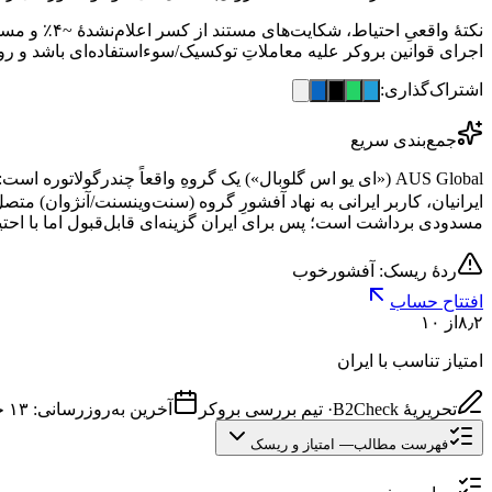
اجرای قوانین بروکر علیه معاملاتِ توکسیک/سوءاستفاده‌ای باشد و رو
اشتراک‌گذاری:
جمع‌بندی سریع
AUS Global («ای یو اس گلوبال») یک گروهِ واقعاً چندرگولاتوره است: مجوزهای ASIC، CySEC، FSCA، موریس و SCA که شماره‌هایشان واقعی‌اند —
مسدودی برداشت است؛ پس برای ایران گزینه‌ای قابل‌قبول اما با احت
ردهٔ ریسک: آفشور
خوب
افتتاح حساب
۸٫۲
از ۱۰
امتیاز تناسب با ایران
تحریریهٔ B2Check
·
تیم بررسی بروکر
آخرین به‌روزرسانی:
۱۳ خرداد ۱۴۰۵
فهرست مطالب
—
امتیاز و ریسک