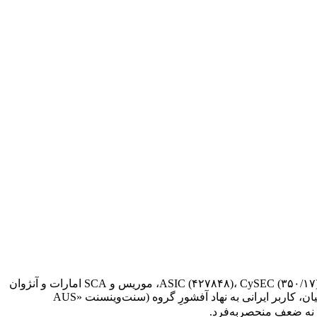
AUS Global (که b2check آن را «ای یو اس گلوبال» می‌نامد) یک گروهِ واقعاً چندرگولاتوره است: روی صفحهٔ Compliance مجوزهای ASIC (۴۲۷۸۴۸)، CySEC (۳۵۰/۱۷)، FSCA، موریس و SCA امارات و آنژوان
یا جعلِ مجوز نیست. اما مثل تقریباً همهٔ بروکرهای در دسترس ایرانیان، کاربر ایرانی به نهاد آفشورِ گروه (سنت‌وینسنت «AUS