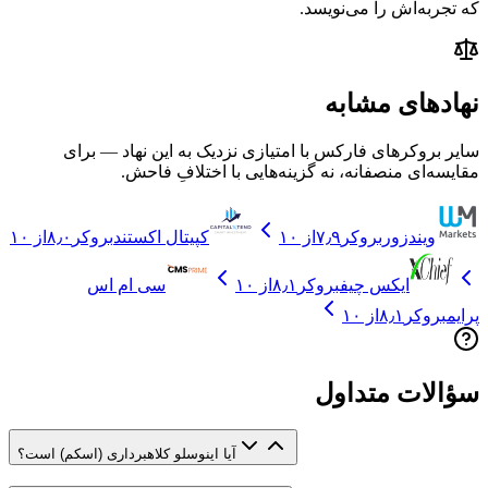
که تجربه‌اش را می‌نویسد.
نهادهای مشابه
سایر بروکرهای فارکس با امتیازی نزدیک به این نهاد — برای
مقایسه‌ای منصفانه، نه گزینه‌هایی با اختلافِ فاحش.
ویندزور
بروکر
۷٫۹
از ۱۰
کپیتال اکستند
بروکر
۸٫۰
از ۱۰
ایکس چیف
بروکر
۸٫۱
از ۱۰
سی ام اس
پرایم
بروکر
۸٫۱
از ۱۰
سؤالات متداول
آیا اینوسلو کلاهبرداری (اسکم) است؟