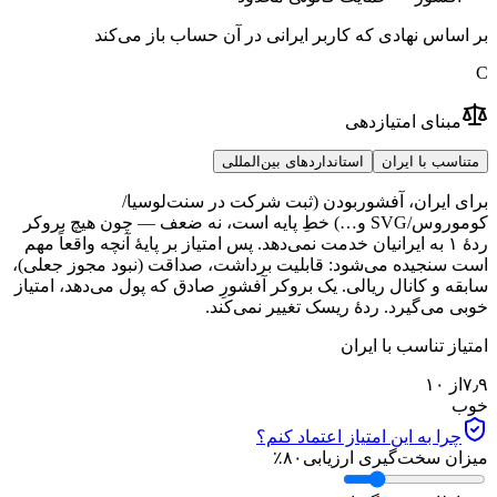
بر اساس نهادی که کاربر ایرانی در آن حساب باز می‌کند
C
مبنای امتیازدهی
متناسب با ایران
استانداردهای بین‌المللی
برای ایران، آفشوربودن (ثبت شرکت در سنت‌لوسیا/
کوموروس/SVG و…) خطِ پایه است، نه ضعف — چون هیچ بروکر
ردهٔ ۱ به ایرانیان خدمت نمی‌دهد. پس امتیاز بر پایهٔ آنچه واقعاً مهم
است سنجیده می‌شود: قابلیت برداشت، صداقت (نبود مجوز جعلی)،
سابقه و کانال ریالی. یک بروکر آفشورِ صادق که پول می‌دهد، امتیاز
خوبی می‌گیرد. ردهٔ ریسک تغییر نمی‌کند.
امتیاز تناسب با ایران
۷٫۹
از ۱۰
خوب
چرا به این امتیاز اعتماد کنم؟
میزان سخت‌گیری ارزیابی
۸۰
٪