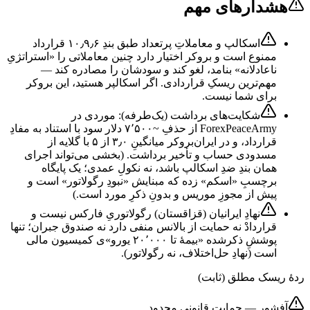
هشدارهای مهم
اسکالپ و معاملاتِ پرتعداد طبق بندِ ۱۰٫۹٫۶ قرارداد
ممنوع است و بروکر اختیار دارد چنین معاملاتی را «استراتژیِ
ناعادلانه» بنامد، لغو کند و سودشان را مصادره کند —
مهم‌ترین ریسکِ قراردادی. اگر اسکالپر هستید، این بروکر
برای شما نیست.
شکایت‌های برداشت (یک‌طرفه): موردی در
ForexPeaceArmy از حذفِ ~۷٬۵۰۰ دلار سود با استناد به مفادِ
قرارداد، و در ایران‌بروکر میانگینِ ۳٫۰ از ۵ با گلایه از
مسدودی حساب و تأخیر برداشت. (بخشی می‌تواند اجرای
همان بندِ ضدِ اسکالپ باشد، نه نکولِ عمدی؛ یک پایگاه
برچسبِ «اسکم» زده که مبنایش «نبودِ رگولاتور» است و
پیش از مجوزِ موریس و بدونِ ذکرِ مورد است.)
نهادِ ایرانیان (قزاقستان) رگولاتوریِ فارکس نیست و
قراردادْ نه حمایت از بالانس منفی دارد نه صندوق جبران؛ تنها
پوششِ ذکرشده «بیمهٔ تا ۲۰٬۰۰۰ یورو»ی کمیسیون مالی
است (نهادِ حل‌اختلاف، نه رگولاتور).
ردهٔ ریسک مطلق (ثابت)
آفشور — حمایت قانونی محدود