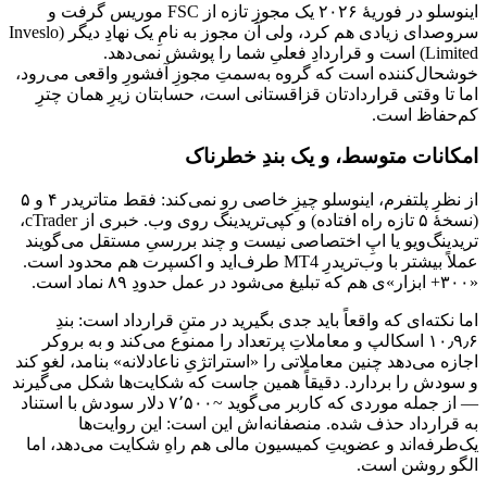
اینوسلو در فوریهٔ ۲۰۲۶ یک مجوزِ تازه از FSC موریس گرفت و
سروصدای زیادی هم کرد، ولی آن مجوز به نامِ یک نهادِ دیگر (Inveslo
Limited) است و قراردادِ فعلیِ شما را پوشش نمی‌دهد.
خوشحال‌کننده است که گروه به‌سمتِ مجوزِ آفشورِ واقعی می‌رود،
اما تا وقتی قراردادتان قزاقستانی است، حسابتان زیرِ همان چترِ
کم‌حفاظ است.
امکانات متوسط، و یک بندِ خطرناک
از نظرِ پلتفرم، اینوسلو چیزِ خاصی رو نمی‌کند: فقط متاتریدر ۴ و ۵
(نسخهٔ ۵ تازه راه افتاده) و کپی‌تریدینگ روی وب. خبری از cTrader،
تریدینگ‌ویو یا اپِ اختصاصی نیست و چند بررسیِ مستقل می‌گویند
عملاً بیشتر با وب‌تریدرِ MT4 طرف‌اید و اکسپرت هم محدود است.
«۳۰۰+ ابزار»ی هم که تبلیغ می‌شود در عمل حدودِ ۸۹ نماد است.
اما نکته‌ای که واقعاً باید جدی بگیرید در متنِ قرارداد است: بندِ
۱۰٫۹٫۶ اسکالپ و معاملاتِ پرتعداد را ممنوع می‌کند و به بروکر
اجازه می‌دهد چنین معاملاتی را «استراتژیِ ناعادلانه» بنامد، لغو کند
و سودش را بردارد. دقیقاً همین جاست که شکایت‌ها شکل می‌گیرند
— از جمله موردی که کاربر می‌گوید ~۷٬۵۰۰ دلار سودش با استناد
به قرارداد حذف شده. منصفانه‌اش این است: این روایت‌ها
یک‌طرفه‌اند و عضویتِ کمیسیون مالی هم راهِ شکایت می‌دهد، اما
الگو روشن است.