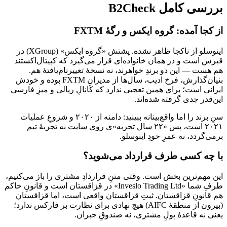
بررسی کامل B2Check
از کجا آمده: گروه ایکس و رگهٔ FXTM
اینوسلو از ناکجا ظاهر نشده. پشتش «گروه ایکس» (XGroup) در
قبرس است و در همان خانواده‌ای قرار می‌گیرد که کپیتال‌اکستند
هم هست — این دو برندِ خواهرند، نه نسخهٔ تغییرنام‌یافتهٔ هم.
بنیان‌گذارش، فرخ ادیب، سال‌ها از مدیرانِ FXTM بوده و خودش
ایرانی است؛ برای همین تعجبی ندارد که کانالِ ریالی و میزِ فارسی
این‌قدر جدی گرفته شده‌اند.
سنِ برند را اما واقع‌بینانه ببینید: دامنه از ۲۰۲۰ و شروعِ عملیات
۲۰۲۱ است، پس «۲۲ سال تجربه»ی روی سایت به تجربهٔ تیم
برمی‌گردد، نه عمرِ خودِ اینوسلو.
با چه کسی طرف قرارداد می‌شوید؟
این مهم‌ترین بخش است. وقتی متنِ قراردادِ مشتری را باز می‌کنیم،
طرفِ شما «Inveslo Trading Ltd» در قزاقستان است و قانونِ حاکم
هم قانونِ قزاقستان. ثبتِ قزاقستان واقعی است، اما قزاقستان
(بیرون از منطقهٔ AIFC) هیچ نهادی برای نظارت بر فارکس ندارد؛
یعنی نه قاعدهٔ پولِ مشتری، نه صندوقِ جبران.