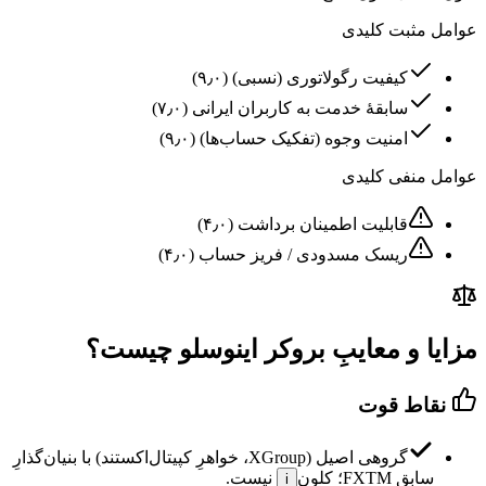
عوامل مثبت کلیدی
کیفیت رگولاتوری (نسبی)
(
۹٫۰
)
سابقهٔ خدمت به کاربران ایرانی
(
۷٫۰
)
امنیت وجوه (تفکیک حساب‌ها)
(
۹٫۰
)
عوامل منفی کلیدی
قابلیت اطمینان برداشت
(
۴٫۰
)
ریسک مسدودی / فریز حساب
(
۴٫۰
)
مزایا و معایبِ بروکر اینوسلو چیست؟
نقاط قوت
گروهی اصیل (XGroup، خواهرِ کپیتال‌اکستند) با بنیان‌گذارِ
سابقِ FXTM؛
کلون
نیست.
i