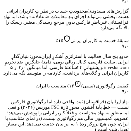
۴٫۰
گزارش‌های مسدودی/محدودیتِ حساب در نظراتِ کاربرانِ ایرانی
هست؛ بخشی می‌تواند اجرای بندِ معاملاتِ «ناعادلانه» باشد، اما نهادِ
قزاقستانیِ غیرناظرِ فارکس بدونِ مرجعِ رسیدگیِ معتبر، ریسک را
بالا نگه می‌دارد.
سابقهٔ خدمت به کاربران ایرانی
۱۵
٪
۷٫۰
حدودِ پنج سال فعالیت با استراتژیِ آشکارِ ایران‌محور: بنیان‌گذارِ
ایرانی، سایت فارسی، کانالِ ریالیِ بومی، دامنهٔ جایگزینِ ضدِ تحریمِ
invesloir.com و پشتیبانیِ ۲۴ساعتهٔ فارسی. اما میانگینِ ۳٫۰ از ۵
کاربرانِ ایرانی و گلایه‌های برداشت، کارنامه را متوسط نگه می‌دارد.
کیفیت رگولاتوری (نسبی)
۱۲
٪
متناسب با ایران
۹٫۰
نهادِ ایرانیان (قزاقستان) ثبتِ واقعی دارد اما رگولاتوریِ فارکس
نیست — خطِ پایهٔ آفشور. مجوزِ تازهٔ FSC موریس (۲۰۲۶) واقعی
اما متعلق به نهادِ مجزاست و فعلاً کاربرِ ایرانی را پوشش نمی‌دهد؛
عضویتِ کمیسیون مالی هم رگولاتوری نیست.
(در نمای متناسب با
ایران، چون هیچ بروکر ردهٔ ۱ به ایرانیان خدمت نمی‌دهد، این معیار
تعدیل شده است.)