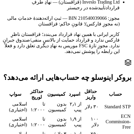
Inveslo Trading Ltd (قزاقستان) — نهادِ طرفِ
قرارداد
تأییدشده در رجیستر
مجوز:
BIN 210540039066 — ثبتِ ارائه‌دهندهٔ خدماتِ مالی
(نه مجوزِ فارکس)؛ قانونِ حاکم: قزاقستان
کاربر ایرانی با همین نهاد قرارداد می‌بندد؛ قزاقستان ناظرِ
فارکس ندارد و قرارداد حمایت از بالانس منفی/صندوق جبران
ندارد. مجوزِ تازهٔ FSC موریس به نهادِ دیگری تعلق دارد و فعلاً
این رابطه را پوشش نمی‌دهد.
بروکر اینوسلو چه حساب‌هایی ارائه می‌دهد؟
حداقل
حداکثر
حساب
اسپرد
کمیسیون
سواپ
واریز
لوریج
از ۲٫۱
بدون
تا
اسلامی
Standard STP
۳۰ دلار
پیپ
کمیسیون
۱:۲۰۰۰
(اختیاری)
ECN
۱۰۰
از ۱٫۹
بدون
تا
اسلامی
Commission-
دلار
پیپ
کمیسیون
۱:۲۰۰۰
(اختیاری)
Free
۲۵۰
از ۰٫۱
۳ دلار/
تا
اسلامی