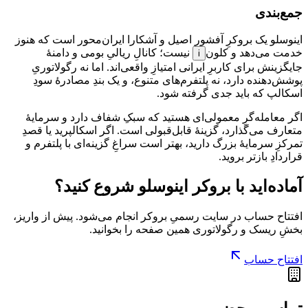
جمع‌بندی
اینوسلو یک بروکرِ آفشورِ اصیل و آشکارا ایران‌محور است که هنوز
خدمت می‌دهد و
کلون
نیست؛ کانالِ ریالیِ بومی و دامنهٔ
i
جایگزینش برای کاربرِ ایرانی امتیازِ واقعی‌اند. اما نه رگولاتوریِ
پوشش‌دهنده دارد، نه پلتفرم‌های متنوع، و یک بندِ مصادرهٔ سودِ
اسکالپ که باید جدی گرفته شود.
اگر معامله‌گرِ معمولی‌ای هستید که سبکِ شفاف دارد و سرمایهٔ
متعارف می‌گذارد، گزینهٔ قابل‌قبولی است. اگر اسکالپرید یا قصدِ
تمرکزِ سرمایهٔ بزرگ دارید، بهتر است سراغِ گزینه‌ای با پلتفرم و
قراردادِ بازتر بروید.
آماده‌اید با
بروکر اینوسلو
شروع کنید؟
افتتاح حساب در سایت رسمیِ
بروکر
انجام می‌شود. پیش از واریز،
بخشِ
ریسک و رگولاتوری
همین صفحه را بخوانید.
افتتاح حساب