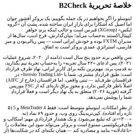
خلاصهٔ تحریریهٔ B2Check
اینوسلو را اگر بخواهیم در یک جمله بگوییم: یک بروکرِ آفشورِ جوان
اما اصیل که آشکارا برای بازارِ ایران ساخته شده. پشتِ آن «گروه
ایکس» (XGroup) قبرس است و جالب اینکه برندِ خواهرِ
کپیتال‌اکستند به‌حساب می‌آید؛ بنیان‌گذارش، فرخ ادیب، سال‌ها از
مدیرانِ FXTM بوده و خودش ایرانی است — پس ریالی‌بودن و میزِ
فارسی، استراتژیِ عمدیِ بروکر است نه اتفاق.
سنِ واقعیِ برند حدودِ پنج سال است (دامنه از ۲۰۲۰، شروعِ عملیات
۲۰۲۱)، پس ادعای «۲۲ سال تجربه» را به‌حسابِ تجربهٔ تیم بگذارید،
نه قدمتِ برند. مهم‌ترین نکته برای کاربرِ ایرانی، نهادِ طرفِ قرارداد
است: طبق قراردادِ مشتری، شما با «Inveslo Trading Ltd» در
قزاقستان طرف‌اید — ثبتی واقعی، اما قزاقستان (خارج از AIFC)
اصلاً ناظرِ فارکس ندارد، و مجوزِ براقِ تازه‌ای که از FSC موریس
گرفته (فوریهٔ ۲۰۲۶) متعلق به یک نهادِ دیگر است و فعلاً قراردادِ
شما را پوشش نمی‌دهد.
از نظرِ امکانات، اینوسلو متوسط است: فقط MetaTrader 4 و 5 (۵
تازه راه افتاده)، کپی‌تریدینگ روی وب، و حدودِ ۸۹ نماد (نه
«۳۰۰+»ی که تبلیغ می‌شود). و یک هشدارِ قراردادیِ مهم: اسکالپ و
های‌فریکوئنسی ممنوع است و بروکر می‌تواند سودِ این معاملات را
«ناعادلانه» بنامد و مصادره کند — همان نکته‌ای که در شکایت‌ها (از