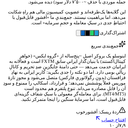
جمله موردی با حذفِ ~۷٬۵۰۰ دلار سود) دیده می‌شود.
این گلایه‌ها یک‌طرفه‌اند و عضویتِ کمیسیون مالی هم راهِ شکایت
می‌دهد، اما بی‌اهمیت نیستند. جمع‌بندیِ ما «آفشورِ قابل‌قبول با
احتیاطِ جدی در سبکِ معامله و حجمِ سرمایه» است.
اشتراک‌گذاری:
جمع‌بندی سریع
اینوسلو یک بروکرِ اصیلِ ~پنج‌ساله از «گروه ایکس» (خواهرِ
کپیتال‌اکستند) با بنیان‌گذارِ ایرانیِ سابقِ FXTM است و فعالانه به
ایرانیان خدمت می‌دهد — حتی دامنهٔ جایگزینِ ضدِ تحریم و کانالِ
ریالیِ بومی دارد. اما دو نکته را جدی بگیرید: کاربرِ ایرانی به نهادِ
قزاقستان (بدونِ رگولاتوریِ فارکس) متصل می‌شود و مجوزِ تازهٔ
موریس فعلاً پوششش نمی‌دهد؛ و قرارداد، اسکالپ را ممنوع و سودِ
آن را قابلِ مصادره می‌داند. تنوعِ پلتفرم هم محدود است
(MT4/MT5). برای معامله‌گرِ معمولی با سبکِ شفاف گزینه‌ای
قابل‌قبول است، اما سرمایهٔ سنگین را اینجا متمرکز نکنید.
ردهٔ ریسک: آفشور
خوب
افتتاح حساب
۷٫۹
از ۱۰