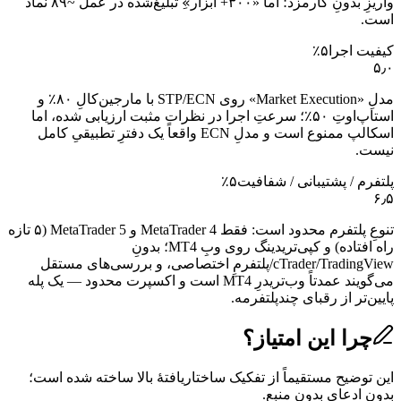
واریزِ بدونِ کارمزد؛ اما «۳۰۰+ ابزار»ِ تبلیغ‌شده در عمل ~۸۹ نماد
است.
کیفیت اجرا
۵
٪
۵٫۰
مدلِ «Market Execution» روی STP/ECN با مارجین‌کالِ ۸۰٪ و
استاپ‌اوتِ ۵۰٪؛ سرعتِ اجرا در نظرات مثبت ارزیابی شده، اما
اسکالپ ممنوع است و مدلِ ECN واقعاً یک دفترِ تطبیقیِ کامل
نیست.
پلتفرم / پشتیبانی / شفافیت
۵
٪
۶٫۵
تنوعِ پلتفرم محدود است: فقط MetaTrader 4 و MetaTrader 5 (۵ تازه
راه افتاده) و کپی‌تریدینگ روی وبِ MT4؛ بدونِ
cTrader/TradingView/پلتفرمِ اختصاصی، و بررسی‌های مستقل
می‌گویند عمدتاً وب‌تریدرِ MT4 است و اکسپرت محدود — یک پله
پایین‌تر از رقبای چندپلتفرمه.
چرا این امتیاز؟
این توضیح مستقیماً از تفکیک ساختاریافتهٔ بالا ساخته شده است؛
بدون ادعای بدون منبع.