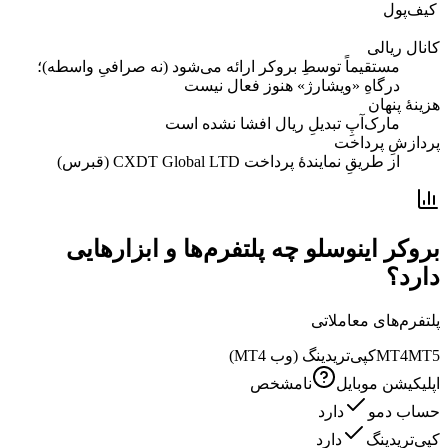
کیف‌پول
کانال ریالی
مستقیماً توسطِ بروکر ارائه می‌شود (نه صرافیِ واسطه)؛
درگاهِ «ویشارژ» هنوز فعال نیست
هزینهٔ پنهان
مارک‌آپِ تبدیلِ ریال افشا نشده است
پردازشِ پرداخت
از طریقِ نمایندهٔ پرداخت CXDT Global LTD (قبرس)
بروکر اینوسلو چه پلتفرم‌ها و ابزارهایی
دارد؟
پلتفرم‌های معاملاتی
MT5
MT4
کپی‌تریدینگ (وب MT4)
اپلیکیشن موبایل
نامشخص
حساب دمو
دارد
کپی‌تریدینگ
دارد