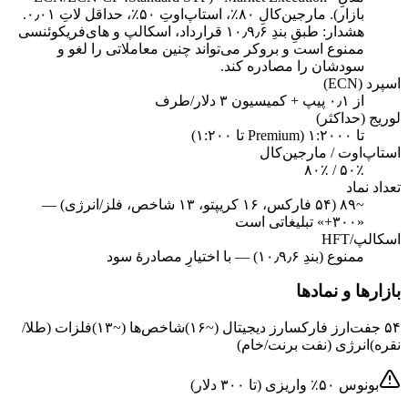
بازار). مارجین‌کالِ ۸۰٪، استاپ‌اوتِ ۵۰٪، حداقل لاتِ ۰٫۰۱.
هشدار: طبقِ بندِ ۱۰٫۹٫۶ قرارداد، اسکالپ و های‌فریکوئنسی
ممنوع است و بروکر می‌تواند چنین معاملاتی را لغو و
سودشان را مصادره کند.
اسپرد (ECN)
از ۰٫۱ پیپ + کمیسیون ۳ دلار/طرف
لوریج (حداکثر)
تا ۱:۲۰۰۰ (Premium تا ۱:۲۰۰)
استاپ‌اوت / مارجین‌کال
۵۰٪ / ۸۰٪
تعداد نماد
~۸۹ (۵۴ فارکس، ۱۶ کریپتو، ۱۳ شاخص، فلز/انرژی) —
«۳۰۰+» تبلیغاتی است
اسکالپ/HFT
ممنوع (بندِ ۱۰٫۹٫۶) — با اختیارِ مصادرهٔ سود
بازارها و نمادها
۵۴ جفت‌ارز فارکس
ارز دیجیتال (~۱۶)
شاخص‌ها (~۱۳)
فلزات (طلا/
نقره)
انرژی (نفت برنت/خام)
بونوس ۵۰٪ واریزی (تا ۳۰۰ دلار)