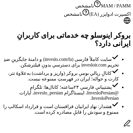
MAM / PAMM
نامشخص
اکسپرت ادوایزر (EA)
نامشخص
بروکر اینوسلو چه خدماتی برای کاربرانِ
ایرانی دارد؟
سایت کاملاً فارسی (inveslo.com/fa) و دامنهٔ جایگزینِ ضدِ
تحریم invesloir.com برای دسترسیِ بدونِ فیلترشکن.
کانالِ ریالیِ بومیِ بروکر (واریز و برداشت) به‌علاوهٔ تتر،
کارت و حواله؛ ایران در فهرستِ ممنوعه نیست.
پشتیبانیِ فارسیِ ۲۴ساعته؛ کانال‌ها: تلگرام
@InvesloPersian، اینستاگرام inveslo_persian، آپارات
InvesloPersian.
هشدار: نهادِ ایرانیان قزاقستان است و قرارداد اسکالپ را
ممنوع و سودش را قابلِ مصادره کرده است.