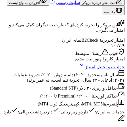
سایت رسمی
ثبت نظر دربارهٔ بروکر
افزودن به واچ‌لیست
مقایسه
این
بروکر
را تجربه کرده‌ای؟ نظرت به دیگران کمک می‌کند و
امتیاز می‌گیری.
امتیاز تحریریهٔ B2Check
نمای ایران
/ ۱۰
۷٫۹
خوب
ریسک متوسط
امتیاز کاربران
هنوز ثبت نشده
جزئیات و تحلیل امتیاز
سال تاسیس
حدودِ ۲۰۲۰ (دامنه ژوئن ۲۰۲۰، شروعِ عملیات
۲۰۲۱؛ ادعای «۲۲ سال» تجربهٔ تیم است، نه عمرِ برند)
حداقل واریزی
۳۰ دلار (Standard STP)
حداکثر لوریج
تا ۱:۲۰۰۰ (Premium تا ۱:۲۰۰)
پلتفرم‌ها
MT4، MT5، کپی‌تریدینگ (وب MT4)
خدمات به ایران:
دارد
واریز ریالی:
دارد
برداشت ریالی:
دارد