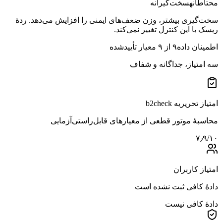
محتاطانه
سخت‌گیرانه
سخت‌گیری بیشتر، وزن ضعف‌های ایمنی را افزایش می‌دهد. ردهٔ
ریسک با این کنترل تغییر نمی‌کند.
اطمینان داده
۹
از
۹
معیار تأییدشده
سه امتیاز، جداگانه و شفاف
امتیاز تحریریه b2check
محاسبهٔ موتور قطعی از معیارهای قابل‌راستی‌آزمایی
۷٫۹
/۱۰
امتیاز کاربران
دادهٔ کافی ثبت نشده است
دادهٔ کافی نیست