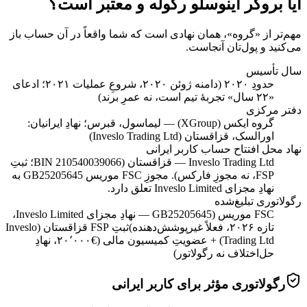
آیا بروکر اینوسلو رگوله و معتبر است؟
مهم‌تر از «گروه»، همان نهادی است که شما واقعاً در آن حساب باز
می‌کنید و پول‌تان آنجاست.
سال تأسیس
حدودِ ۲۰۲۰ (دامنه ژوئن ۲۰۲۰، شروعِ عملیات ۲۰۲۱؛ ادعای
«۲۲ سال» تجربهٔ تیم است، نه عمرِ برند)
دفتر مرکزی
گروه ایکس (XGroup) — لیماسول، قبرس؛ نهادِ ایرانیان:
اورالسک، قزاقستان (Inveslo Trading Ltd)
نهاد محل افتتاح حساب کاربر ایرانی
Inveslo Trading Ltd — قزاقستان (BIN 210540039066؛ ثبتِ
FSP، نه مجوزِ فارکس). مجوزِ FSC موریس GB25205645 به
نهادِ مجزای Inveslo Limited تعلق دارد.
رگولاتوری تبلیغ‌شده
FSC موریس (GB25205645 — نهادِ مجزای Inveslo Limited،
تازه ۲۰۲۶، فعلاً غیرپوشش‌دهنده)
ثبتِ FSP قزاقستان (Inveslo
Trading Ltd) + عضویتِ کمیسیون مالی (€۲۰٬۰۰۰، نهادِ
حل‌اختلاف نه رگولاتور)
رگولاتوری مؤثر برای کاربر ایرانی