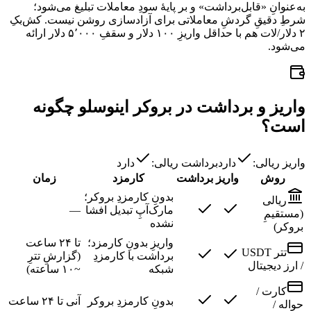
به‌عنوانِ «قابل‌برداشت» و بر پایهٔ سودِ معاملات تبلیغ می‌شود؛
شرطِ دقیقِ گردشِ معاملاتی برای آزادسازی روشن نیست. کش‌بکِ
۲ دلار/لات هم با حداقل واریزِ ۱۰۰ دلار و سقفِ ۵٬۰۰۰ دلار ارائه
می‌شود.
واریز و برداشت در بروکر اینوسلو چگونه
است؟
واریز ریالی:
دارد
برداشت ریالی:
دارد
روش
واریز
برداشت
کارمزد
زمان
بدونِ کارمزدِ بروکر؛
ریالی
مارک‌آپِ تبدیل افشا
—
(مستقیمِ
نشده
بروکر)
واریزِ بدونِ کارمزد؛
تا ۲۴ ساعت
تتر USDT
برداشت با کارمزدِ
(گزارشِ تترِ
/ ارز دیجیتال
شبکه
~۱۰ ساعته)
کارت /
بدونِ کارمزدِ بروکر
آنی تا ۲۴ ساعت
حواله /