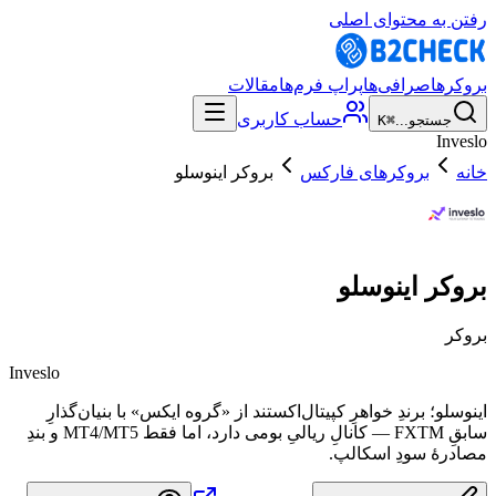
رفتن به محتوای اصلی
بروکرها
صرافی‌ها
پراپ فرم‌ها
مقالات
حساب کاربری
جستجو...
⌘K
Inveslo
خانه
بروکرهای فارکس
بروکر اینوسلو
بروکر اینوسلو
بروکر
Inveslo
اینوسلو؛ برندِ خواهرِ کپیتال‌اکستند از «گروه ایکس» با بنیان‌گذارِ
سابقِ FXTM — کانالِ ریالیِ بومی دارد، اما فقط MT4/MT5 و بندِ
مصادرهٔ سودِ اسکالپ.