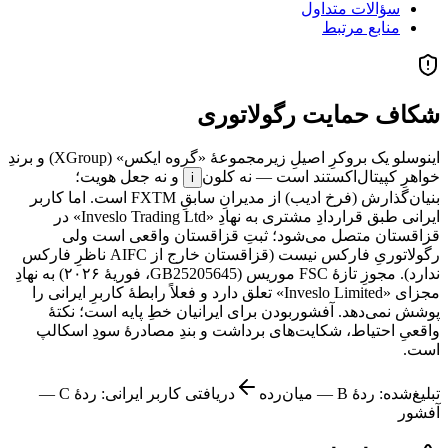
سؤالات متداول
منابع مرتبط
شکاف حمایت رگولاتوری
اینوسلو یک بروکرِ اصیلِ زیرمجموعهٔ «گروه ایکس» (XGroup) و برندِ
خواهرِ کپیتال‌اکستند است — نه
کلون
و نه جعل هویت؛
i
بنیان‌گذارش (فرخ ادیب) از مدیرانِ سابقِ FXTM است. اما کاربر
ایرانی طبق قراردادِ مشتری به نهادِ «Inveslo Trading Ltd» در
قزاقستان متصل می‌شود؛ ثبتِ قزاقستان واقعی است ولی
رگولاتوریِ فارکس نیست (قزاقستان خارج از AIFC ناظرِ فارکس
ندارد). مجوزِ تازهٔ FSC موریس (GB25205645، فوریهٔ ۲۰۲۶) به نهادِ
مجزای «Inveslo Limited» تعلق دارد و فعلاً رابطهٔ کاربرِ ایرانی را
پوشش نمی‌دهد. آفشوربودن برای ایرانیان خطِ پایه است؛ نکتهٔ
واقعیِ احتیاط، شکایت‌های برداشت و بندِ مصادرهٔ سودِ اسکالپ
است.
تبلیغ‌شده: ردهٔ
B
—
میان‌رده
دریافتی کاربر ایرانی: ردهٔ
C
—
آفشور