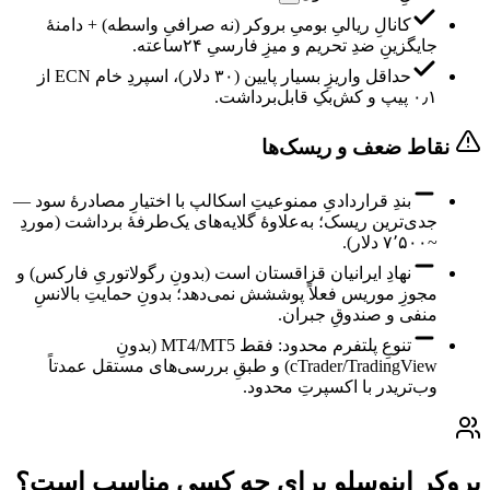
کانالِ ریالیِ بومیِ بروکر (نه صرافیِ واسطه) + دامنهٔ
جایگزینِ ضدِ تحریم و میزِ فارسیِ ۲۴ساعته.
حداقل واریزِ بسیار پایین (۳۰ دلار)، اسپردِ خام ECN از
۰٫۱ پیپ و کش‌بکِ قابل‌برداشت.
نقاط ضعف و ریسک‌ها
بندِ قراردادیِ ممنوعیتِ اسکالپ با اختیارِ مصادرهٔ سود —
جدی‌ترین ریسک؛ به‌علاوهٔ گلایه‌های یک‌طرفهٔ برداشت (موردِ
~۷٬۵۰۰ دلار).
نهادِ ایرانیان قزاقستان است (بدونِ رگولاتوریِ فارکس) و
مجوزِ موریس فعلاً پوششش نمی‌دهد؛ بدونِ حمایتِ بالانسِ
منفی و صندوقِ جبران.
تنوعِ پلتفرم محدود: فقط MT4/MT5 (بدونِ
cTrader/TradingView) و طبقِ بررسی‌های مستقل عمدتاً
وب‌تریدر با اکسپرتِ محدود.
بروکر اینوسلو برای چه کسی مناسب است؟