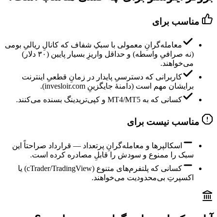
مناسب برای
معامله‌گرانِ معمولی با سبکِ شفاف که کانالِ ریالیِ بومی
(نه صرافیِ واسطه) و حداقل واریزِ بسیار پایین (۳۰ دلار)
می‌خواهند.
کاربرانی که دسترسیِ پایدار در زمانِ قطعیِ اینترنت
برایشان مهم است (دامنهٔ جایگزینِ invesloir.com).
کسانی که به MT4/MT5 و کپی‌تریدینگ بسنده می‌کنند.
مناسب نیست برای
اسکالپرها و معامله‌گرانِ پرتعداد — قرارداد صراحتاً این
سبک را ممنوع و سودش را قابلِ مصادره کرده است.
کسانی که پلتفرم‌های متنوع (cTrader/TradingView) یا
اکسپرتِ بی‌محدودیت می‌خواهند.