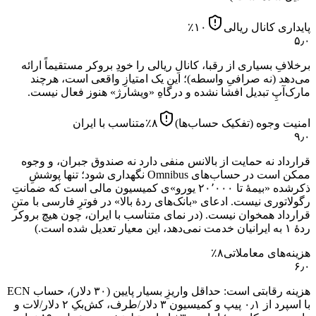
پایداری کانال ریالی
۱۰
٪
۵٫۰
برخلافِ بسیاری از رقبا، کانالِ ریالی را خودِ بروکر مستقیماً ارائه
می‌دهد (نه صرافیِ واسطه)؛ این یک امتیازِ واقعی است، هرچند
مارک‌آپِ تبدیل افشا نشده و درگاهِ «ویشارژ» هنوز فعال نیست.
امنیت وجوه (تفکیک حساب‌ها)
۸
٪
متناسب با ایران
۹٫۰
قرارداد نه حمایت از بالانس منفی دارد نه صندوق جبران، و وجوه
ممکن است در حساب‌های Omnibus نگهداری شود؛ تنها پوششِ
ذکرشده «بیمهٔ تا ۲۰٬۰۰۰ یورو»ی کمیسیون مالی است که ضمانتِ
رگولاتوری نیست. ادعای «بانک‌های ردهٔ بالا» در فوترِ فارسی با متنِ
قرارداد همخوان نیست.
(در نمای متناسب با ایران، چون هیچ بروکر
ردهٔ ۱ به ایرانیان خدمت نمی‌دهد، این معیار تعدیل شده است.)
هزینه‌های معاملاتی
۸
٪
۶٫۰
هزینه رقابتی است: حداقل واریزِ بسیار پایین (۳۰ دلار)، حساب ECN
با اسپرد از ۰٫۱ پیپ و کمیسیون ۳ دلار/طرف، کش‌بکِ ۲ دلار/لات و