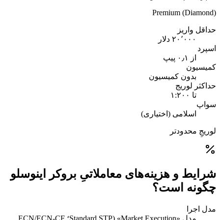
Premium (Diamond)
حداقل واریز
۲۰٬۰۰۰ دلار
اسپرد
از ۰٫۱ پیپ
کمیسیون
بدون کمیسیون
حداکثر لوریج
تا ۱:۲۰۰
سواپ
اسلامی (اختیاری)
لوریجِ محدودتر
شرایط و هزینه‌های معاملاتیِ بروکر اینوسلو
چگونه است؟
مدل اجرا
مدلِ «Market Execution» (Standard STP؛ ECN/ECN-CF